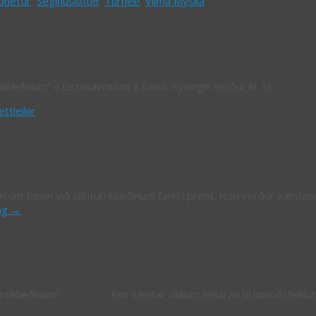
onettir
,
Seglhúsloftið
,
Turnée
,
Vilma Myska
iklæðinum” á Listasavninum á Sandi. Sýningin verður kl. 16.
ttleikir
n!!
n um Revin við silkiturriklæðinum farin í prent. Hon verður væntan
ing
→
n í silkiturriklæðinum”. Enn væntar okkum leikaran til høvuðsleiklu