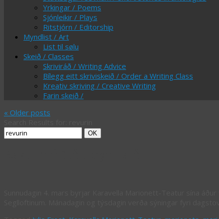
Yrkingar / Poems
Sjónleikir / Plays
Ritstjórn / Editorship
Myndlist / Art
List til sølu
Skeið / Classes
Skriviráð / Writing Advice
Bílegg eitt skriviskeið / Order a Writing Class
Kreativ skriving / Creative Writing
Farin skeið /
«
Older posts
Search Results for:
revurin
Search
Search
OK
for:
Revurin á Suðuroyarferð
Sunnudagin 4. mars byrjar Karavella Marionett-Teatur sína áður 
Seglloftinum. Mánadagin og týsdagin verða sýningar fyri dagsto