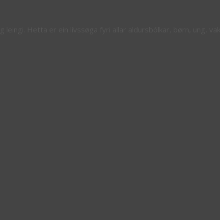
eingi. Hetta er ein lívssøga fyri allar aldursbólkar, børn, ung, va