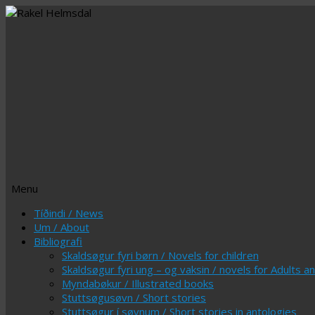
Menu
Skip
Tíðindi / News
to
Um / About
content
Bibliografi
Skaldsøgur fyri børn / Novels for children
Skaldsøgur fyri ung – og vaksin / novels for Adults 
Myndabøkur / Illustrated books
Stuttsøgusøvn / Short stories
Stuttsøgur í søvnum / Short stories in antologies