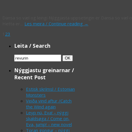
Dansa so væl og leingi Nýggjasta uppsetingin er Dansa so væl og l
Hetta er…
Les meira / Continue reading
→
1
2
3
Leita / Search
Search
Search
OK
for:
Nýggjastu greinarnar /
Recent Post
Estisk skrímsl / Estonian
Monsters
Veiða vind aftur /Catch
the Wind again
Leyp nú, Eva! – nýggj
skaldsøga / Come on,
Eva, jump! – new novel
Toran gongur – nýggj