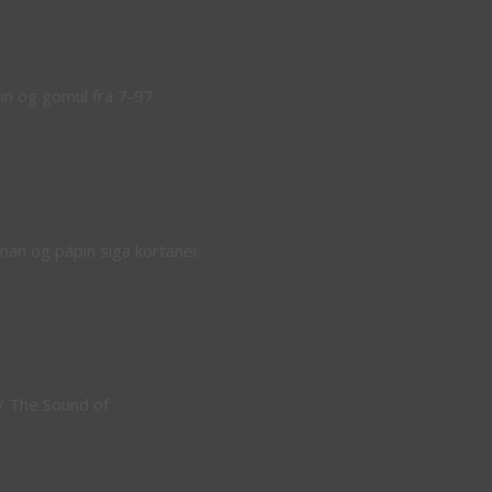
sin og gomul frá 7-97
an og pápin siga kortanei.
/ The Sound of