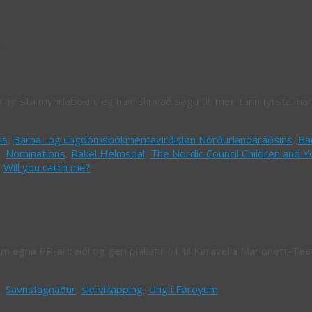
k
i fyrsta myndabókin, eg havi skrivað søgu til, men tann fyrsta, har
ns
,
Barna- og ungdómsbókmentavirðisløn Norðurlandaráðsins
,
Ba
,
Nominations
,
Rakel Helmsdal
,
The Nordic Council Children and Y
,
Will you catch me?
um egna PR-arbeiði og geri plakatir o.l. til Karavella Marionett-Tea
,
Savnsfagnaður
,
skrivikapping
,
Ung í Føroyum