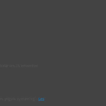
di klár um 25. november.
tin, yngsta systurin og…
Les