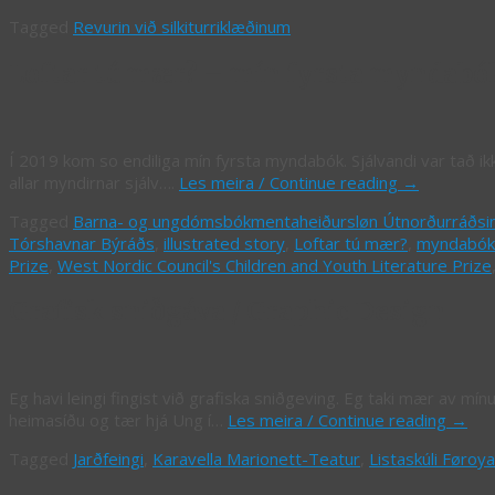
Tagged
Revurin við silkiturriklæðinum
Loftar tú mær? – mín fyrsta myndabó
Í 2019 kom so endiliga mín fyrsta myndabók. Sjálvandi var tað ikk
allar myndirnar sjálv….
Les meira / Continue reading
→
Tagged
Barna- og ungdómsbókmentaheiðursløn Útnorðurráðsi
Tórshavnar Býráðs
,
illustrated story
,
Loftar tú mær?
,
myndabók
Prize
,
West Nordic Council's Children and Youth Literature Prize
Grafisk sniðgáva / Graphic Design
Eg havi leingi fingist við grafiska sniðgeving. Eg taki mær av mín
heimasíðu og tær hjá Ung í…
Les meira / Continue reading
→
Tagged
Jarðfeingi
,
Karavella Marionett-Teatur
,
Listaskúli Føroya