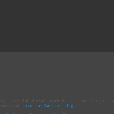
vegna verkfall útsettu Suðuroyarferð. Tann 4. mars kl. 16 verður 
vnum, eisini…
Les meira / Continue reading
→