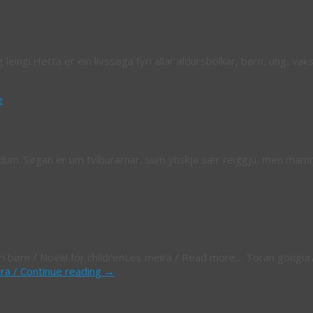
ingi.Hetta er ein lívssøga fyri allar aldursbólkar, børn, ung, vak
e
um. Søgan er um tvíburarnar, sum ynskja sær reiggju, men mamm
yri børn / Novel for childrenLes meira / Read more… Toran gongur
ra / Continue reading
→
tur