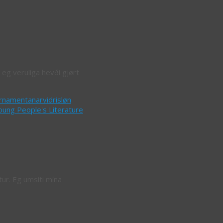
 eg veruliga hevði gjørt
rnamentanarvidrisløn
oung People's Literature
tur. Eg umsiti mína