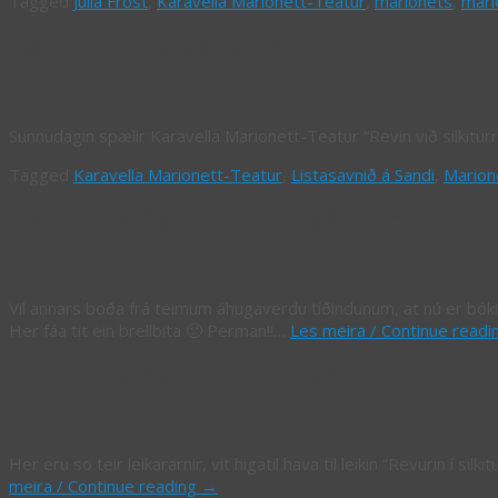
Tagged
Julia Frost
,
Karavella Marionett-Teatur
,
marionets
,
mari
Revurin á Listasavnið
Sunnudagin spælir Karavella Marionett-Teatur “Revin við silkiturr
Tagged
Karavella Marionett-Teatur
,
Listasavnið á Sandi
,
Marione
Revurin við silkiturriklæðinum – Bóki
Vil annars boða frá teimum áhugaverdu tíðindunum, at nú er bóki
Her fáa tit ein brellbita 🙂 Perman!!…
Les meira / Continue read
Revurin við silkiturriklæðinum
Her eru so teir leikararnir, vit higatil hava til leikin “Revuri
meira / Continue reading
→