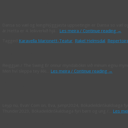
Leikir – Karavella Marionett-Teatur
Dansa so væl og leingiNýggjasta uppsetingin er Dansa so væl og le
ár.Hetta er 4. leikverkið hjá…
Les meira / Continue reading
→
Tagged
Karavella Marionett-Teatur
,
Rakel Helmsdal
,
Repertoir
Myndabøkur
Reiggjan / The Swing Er onnur myndabókin við mínum egnu mynd
Men hví sleppa tey ikki…
Les meira / Continue reading
→
Bibliografi – Rakel Helmsdal
Leyp nú, Eva!/ Com on, Eva, jump!2024, BókadeildinSkaldsøga f
Thunder2023, BókadeildinSkaldsøga fyri børn og ung /…
Les mei
Leikirnir hjá Karavella Marionett-Tea