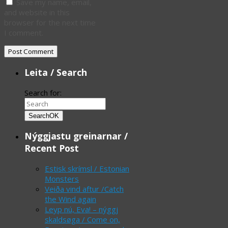
Save my name, email,
and website in this
browser for the next time
I comment.
Leita / Search
Search for:
Search
OK
Nýggjastu greinarnar /
Recent Post
Estisk skrímsl / Estonian
Monsters
Veiða vind aftur /Catch
the Wind again
Leyp nú, Eva! – nýggj
skaldsøga / Come on,