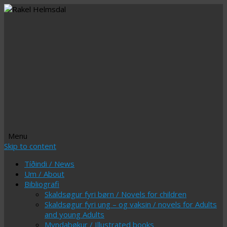
Menu
Skip to content
Tíðindi / News
Um / About
Bibliografi
Skaldsøgur fyri børn / Novels for children
Skaldsøgur fyri ung – og vaksin / novels for Adults
and young Adults
Myndabøkur / Illustrated books