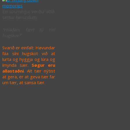
Ein spurningur verður altíð
settur høvundum:
“Hvaðani fært tú tíni
hugskot?”
Svarið er einfalt: Høvundar
fáa síni hugskot við at
lurta og hyggja og lúra og
ímynda sær.
Søgur eru
allastaðni
. Alt tær nýtist
at gera, er at geva tær far
um tær, at sansa tær.