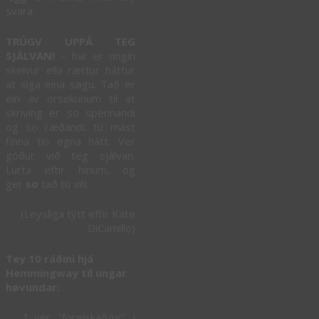
svara.
TRÚGV UPPÁ TEG
SJÁLVAN!
– har er ongin
skeivur ella rættur háttur
at siga eina søgu. Tað er
ein av orsøkunum til at
skriving er so spennandi
og so ræðandi: tú mást
finna tín egna hátt. Ver
góður við teg sjálvan.
Lurta eftir hinum, og
ger
so
tað tú vilt.
(Leysliga týtt eftir Kate
DiCamillo)
Tey 10 ráðini hjá
Hemmingway til ungar
høvundar:
ver ”forelskað/ur” í