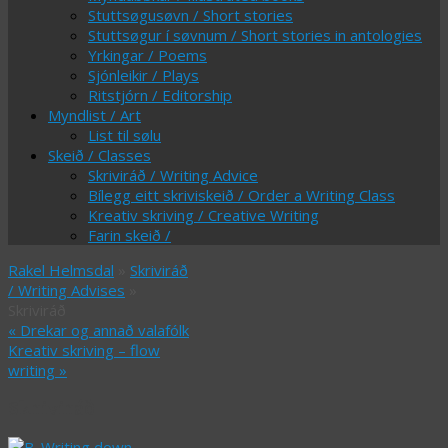
Stuttsøgusøvn / Short stories
Stuttsøgur í søvnum / Short stories in antologies
Yrkingar / Poems
Sjónleikir / Plays
Ritstjórn / Editorship
Myndlist / Art
List til sølu
Skeið / Classes
Skriviráð / Writing Advice
Bílegg eitt skriviskeið / Order a Writing Class
Kreativ skriving / Creative Writing
Farin skeið /
Rakel Helmsdal
»
Skriviráð
/ Writing Advises
»
Skriviráð
«
Drekar og annað valafólk
Kreativ skriving – flow
writing
»
Skriviráð