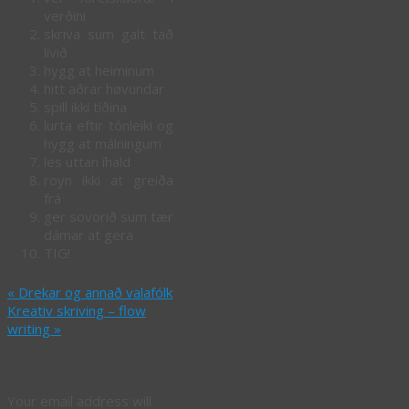
verðini
skriva sum galt tað
lívið
hygg at heiminum
hitt aðrar høvundar
spill ikki tíðina
lurta eftir tónleiki og
hygg at málningum
les uttan íhald
royn ikki at greiða
frá
ger sovorið sum tær
dámar at gera
TIG!
«
Drekar og annað valafólk
Kreativ skriving – flow
writing
»
Leave a Reply
Your email address will