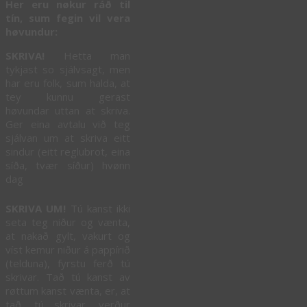
Her eru nøkur ráð til
tín, sum fegin vil vera
høvundur:
SKRIVA!
Hetta man
tykjast so sjálvsagt, men
har eru folk, sum halda, at
tey kunnu gerast
høvundar uttan at skriva.
Ger eina avtalu við teg
sjálvan um at skriva eitt
sindur (eitt reglubrot, eina
síða, tvær síður) hvønn
dag
SKRIVA UM!
Tú kanst ikki
seta teg niður og vænta,
at nakað gylt, vakurt og
víst kemur niður á pappírið
(telduna), fyrstu ferð tú
skrivar. Tað tú kanst av
røttum kanst vænta, er, at
tað, tú skrivar, verður