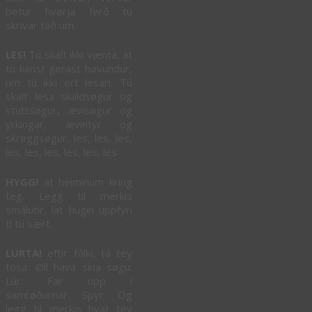
betur hvørja ferð tú
skrivar tað um.
LES!
Tú skalt ikki vænta, at
tú kanst gerast høvundur,
um tú ikki ert lesari. Tú
skalt lesa skaldsøgur og
stuttsøgur, ævisøgur og
yrkingar, ævintýr og
skrøggsøgur, les, les, les,
les, les, les, les, les, les
HYGG!
at heiminum kring
teg. Legg til merkis
smálutir, lat hugin uppfyri
tí tú sært.
LURTA!
eftir fólki, tá tey
tosa. Øll hava sína søgu.
Lúr. Far upp í
samrøðurnar. Spyr. Og
legg til merkis hvat tey