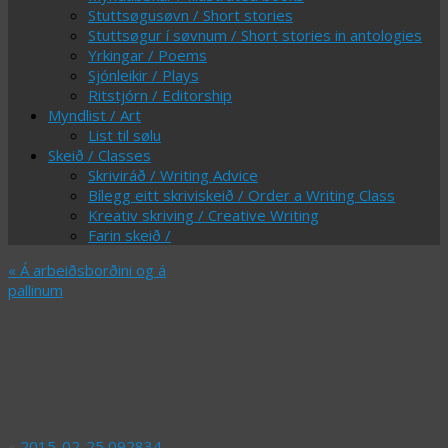
Stuttsøgusøvn / Short stories
Stuttsøgur í søvnum / Short stories in antologies
Yrkingar / Poems
Sjónleikir / Plays
Ritstjórn / Editorship
Myndlist / Art
List til sølu
Skeið / Classes
Skriviráð / Writing Advice
Bílegg eitt skriviskeið / Order a Writing Class
Kreativ skriving / Creative Writing
Farin skeið /
«
Á arbeiðsborðini og á
pallinum
2015-02-25
092902
«
2015-02-25 092834