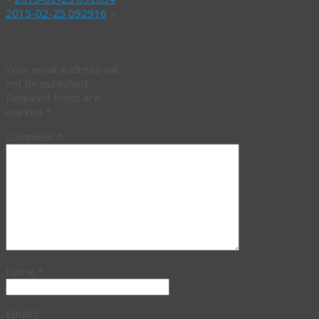
2015-02-25 092916
»
Leave a Reply
Your email address will
not be published.
Required fields are
marked
*
Comment
*
Name
*
Email
*