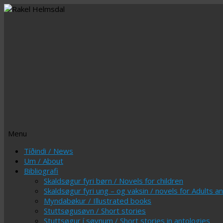
Menu
Skip
Tíðindi / News
to
Um / About
content
Bibliografi
Skaldsøgur fyri børn / Novels for children
Skaldsøgur fyri ung – og vaksin / novels for Adults 
Myndabøkur / Illustrated books
Stuttsøgusøvn / Short stories
Stuttsøgur í søvnum / Short stories in antologies