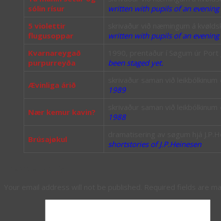
sólin rísur
written with pupils of an evenin
5 violettir
skrivaður við næmingum á kvøldskú
flugusoppar
written with pupils of an evenin
Kvarnareygað
1990, prentaður í Søgum úr Port Ja
purpurreyða
been staged yet.
skrivaður saman við leikbólkinum
Ævinliga árið
1989
skrivaður saman við leikbólkinum
Nær kemur kavin?
1988
dramatisering av søgum hjá J.P.Hei
Brúsajøkul
shortstories of J.P.Heinesen
Leave a Reply
Your email address will not be published.
Required fields are m