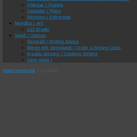
Yrkingar / Poems
Sjónleikir / Plays
Ritstjórn / Editorship
Myndlist / Art
List til sølu
Skeið / Classes
Skriviráð / Writing Advice
Bílegg eitt skriviskeið / Order a Writing Class
Kreativ skriving / Creative Writing
Farin skeið /
Rakel Helmsdal
» Sjónleikir
Sjónleikir