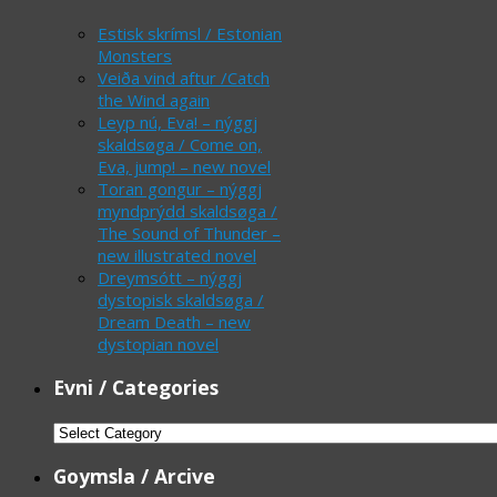
Estisk skrímsl / Estonian
Monsters
Veiða vind aftur /Catch
the Wind again
Leyp nú, Eva! – nýggj
skaldsøga / Come on,
Eva, jump! – new novel
Toran gongur – nýggj
myndprýdd skaldsøga /
The Sound of Thunder –
new illustrated novel
Dreymsótt – nýggj
dystopisk skaldsøga /
Dream Death – new
dystopian novel
Evni / Categories
Evni
/
Goymsla / Arcive
Categories