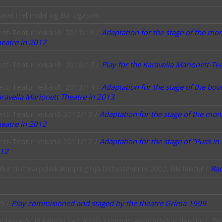
 Rakel Helmsdal og Búi Egason.
nett-Teatur leikárið 2017/18 /
Adaptation for the stage of
the mons
heatre in 2017
nett-Teatur leikárið 2016/17 /
Play for the Karavella Marionett-Te
nett-Teatur leikárið 2013/14 /
Adaptation for the stage of
the book
aravella Marionett Theatre in 2013
ett-Teatur leikárið 2012/13 /
Adaptation for the stage of
the mons
heatre in 2012
ett-Teatur leikárið 2011/12 /
Adaptation for the stage of
“Puss in 
012
ður til útvarpsleikakapping hjá Listastevnuni 2002, ikki leiktur /
Rad
9 /
Play commisioned and staged by the theatre Gríma 1999
laskeiði, ið kallaðu seg
Koala Lumpar
, ævintýrleikur (leiktur 1. f