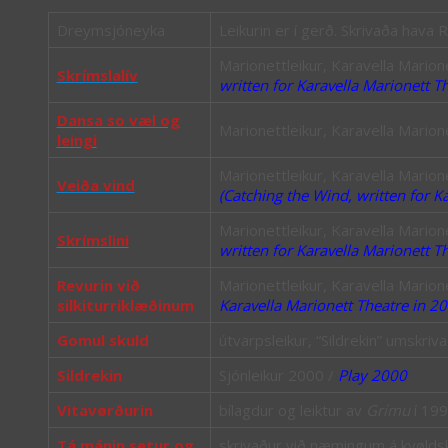
Dreymsjóneyka
Leikurin er í gerð. Skrivaða hava
Marionettleikur, Karavella Mario
Skrímslalív
written for Karavella Marionett T
Dansa so væl og
Marionettleikur, Karavella Mario
leingi
Marionettleikur, Karavella Mario
Veiða vind
(Catching the Wind, written for K
Marionettleikur, Karavella Marion
Skrímslini
written for Karavella Marionett T
Revurin við
Marionettleikur, Karavella Marion
silkiturriklæðinum
Karavella Marionett Theatre in 2
Gomul skuld
útvarpsleikur, “Sildrekin” umskriva
Sildrekin
Sjónleikur 2000 /
Play 2000
Vitavørðurin
bílagdur og leiktur av
Grímu
í 199
Tá mánin setur og
skrivaður við næmingum á kvøldskú