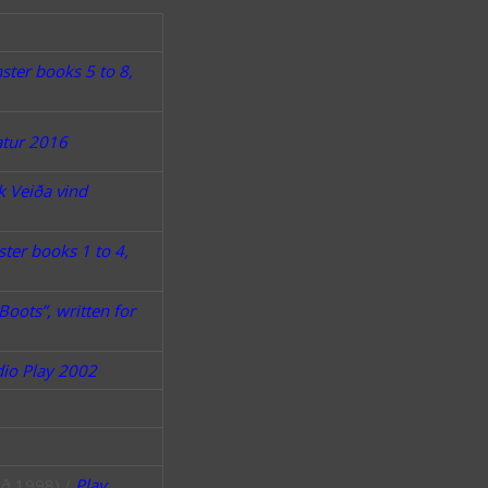
ter books 5 to 8,
atur 2016
 Veiða vind
ter books 1 to 4,
Boots”, written for
io Play 2002
erð 1998) /
Play