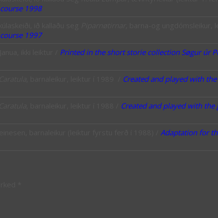
g course 1998
laskeiði, ið kallaðu seg
Piparnøtirnar
, barna-og ungdómsleikur, l
g course 1997
nua, ikki leiktur /
Printed in the short storie collection Søgur úr P
Caratula
, barnaleikur, leiktur í 1989 /
Created and played with the
Caratula
, barnaleikur, leiktur í 1988 /
Created and played with the 
nesen, barnaleikur (leiktur fyrstu ferð í 1988) /
Adaptation for th
arked
*