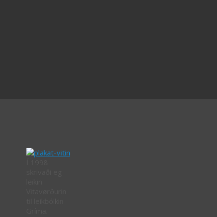
Í 1998
skrivaði eg
leikin
Vitavørðurin
til leikbólkin
Gríma.