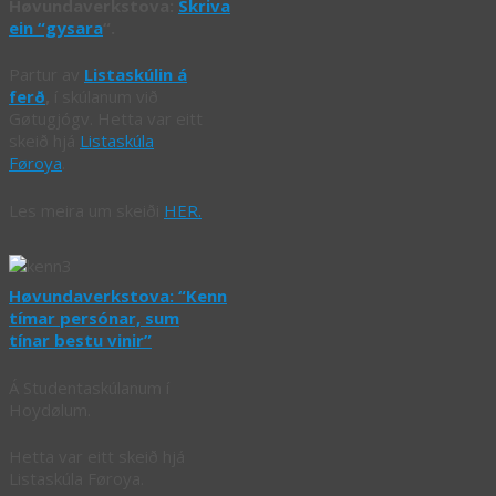
Høvundaverkstova:
Skriva
ein “gysara
“.
Partur av
Listaskúlin á
ferð
,
í skúlanum við
Gøtugjógv. Hetta var eitt
skeið hjá
Listaskúla
Føroya
.
Les meira um skeiði
HER.
Høvundaverkstova: “Kenn
tímar persónar, sum
tínar bestu vinir”
Á Studentaskúlanum í
Hoydølum.
Hetta var eitt skeið hjá
Listaskúla Føroya.