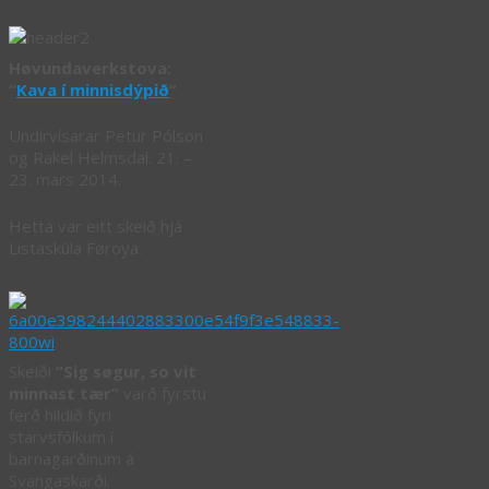
Høvundaverkstova:
“
Kava í minnisdýpið
“
Undirvísarar Petur Pólson
og Rakel Helmsdal. 21. –
23. mars 2014.
Hetta var eitt skeið hjá
Listaskúla Føroya.
Skeiði
“Sig søgur, so vit
minnast tær”
varð fyrstu
ferð hildið fyri
starvsfólkum í
barnagarðinum á
Svangaskarði.