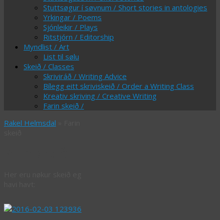
Stuttsøgur í søvnum / Short stories in antologies
Yrkingar / Poems
Sjónleikir / Plays
Ritstjórn / Editorship
Myndlist / Art
List til sølu
Skeið / Classes
Skriviráð / Writing Advice
Bílegg eitt skriviskeið / Order a Writing Class
Kreativ skriving / Creative Writing
Farin skeið /
Rakel Helmsdal
» Farin
skeið
Farin skeið
Her eru nøkur skeið eg
havi havt: