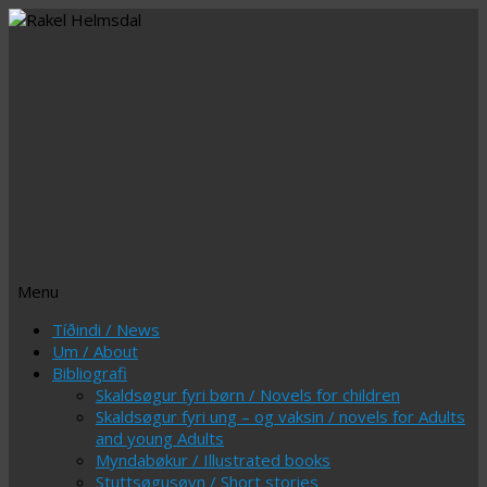
Menu
Skip
Tíðindi / News
to
Um / About
content
Bibliografi
Skaldsøgur fyri børn / Novels for children
Skaldsøgur fyri ung – og vaksin / novels for Adults
and young Adults
Myndabøkur / Illustrated books
Stuttsøgusøvn / Short stories