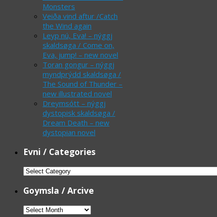
Monsters
Veiða vind aftur /Catch
the Wind again
Leyp nú, Eva! – nýggj
skaldsøga / Come on,
Eva, jump! – new novel
Toran gongur – nýggj
myndprýdd skaldsøga /
The Sound of Thunder –
new illustrated novel
Dreymsótt – nýggj
dystopisk skaldsøga /
Dream Death – new
dystopian novel
Evni / Categories
Evni
/
Goymsla / Arcive
Categories
Goymsla