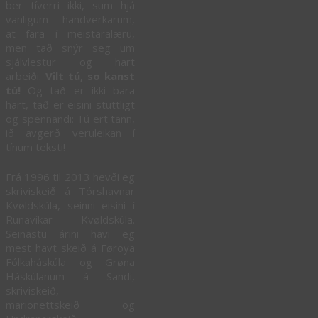
ber tíverri ikki, sum hjá
vanligum handverkarum,
at fara í meistaralæru,
men tað snýr seg um
sjálvlestur og hart
arbeiði.
Vilt tú, so kanst
tú!
Og tað er ikki bara
hart, tað er eisini stuttligt
og spennandi: Tú ert tann,
ið avgerð veruleikan í
tínum teksti!
Frá 1996 til 2013 hevði eg
skriviskeið á
Tórshavnar
Kvøldskúla, seinni eisini í
Runavíkar Kvøldskúla.
Seinastu árini havi eg
mest havt skeið á Føroya
Fólkaháskúla og Grøna
Háskúlanum á Sandi,
skriviskeið,
marionettskeið og