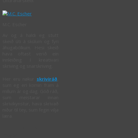
Undranarskeið.
M.C. Escher
Av og á haldi eg stutt
skeið úti á skúlum og fyri
áhugabólkum. Hesi skeið
hava oftast verið ein
innleiðing í kreativari
skriving og snarskriving.
Her eru nøkur
skriviráð
,
sum eg eri komin fram á
millum ár og dag. Góð ráð,
sum meistarar innan
skrivikynstur, hava skrivað
niður til tey, sum fegin vilja
læra.
One Response to
Skeið