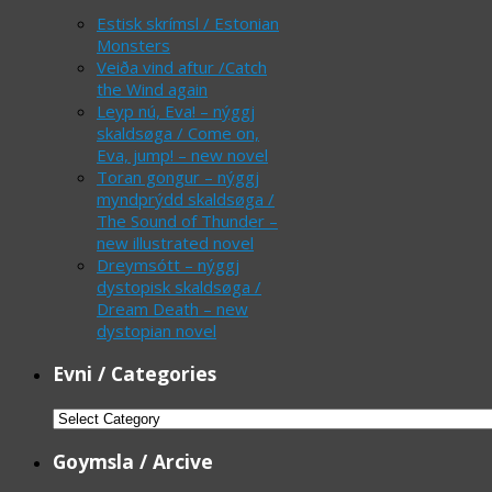
Estisk skrímsl / Estonian
Monsters
Veiða vind aftur /Catch
the Wind again
Leyp nú, Eva! – nýggj
skaldsøga / Come on,
Eva, jump! – new novel
Toran gongur – nýggj
myndprýdd skaldsøga /
The Sound of Thunder –
new illustrated novel
Dreymsótt – nýggj
dystopisk skaldsøga /
Dream Death – new
dystopian novel
Evni / Categories
Evni
/
Goymsla / Arcive
Categories