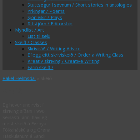
Stuttsøgur í søvnum / Short stories in antologies
Yrkingar / Poems
Sjónleikir / Plays
Ritstjórn / Editorship
Myndlist / Art
List til sølu
Skeið / Classes
Skriviráð / Writing Advice
Bílegg eitt skriviskeið / Order a Writing Class
Kreativ skriving / Creative Writing
Farin skeið /
Rakel Helmsdal
» Skeið
Skeið
Eg hevur undirvíst í
skriving síðani 1996.
Seinastu árini havi eg
mest skeið á Føroya
Fólkaháskúla og Grøna
Háskúlanum á Sandi.