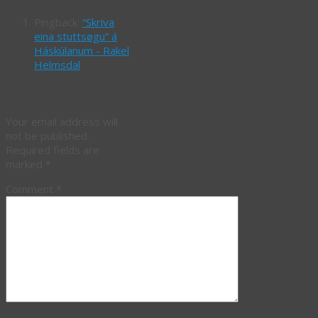
Pingback:
“Skriva
eina stuttsøgu” á
Háskúlanum - Rakel
Helmsdal
Leave a Reply
Your email address will
not be published.
Required fields are
marked
*
Comment
*