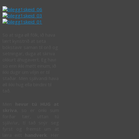
So at siga øll fólk, ið hava
lært kynstrið at seta
bókstavir saman til orð og
setningar, duga at skriva
okkurt áhugavert. Eg havi
so enn ikki møtt einum, ið
ikki dugir um viljin er til
staðar. Men sjálvandi hava
øll ikki hug ella bindini til
tað.
Men
hevur tú HUG at
skriva
, so er onki sum
forðar tær, uttan tú
sjálv/ur, tí tað snýr seg
fyrst og fremst um at
læra eitt
handverk
. Her