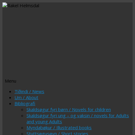
Menu
Skip
Tíðindi / News
to
Um / About
content
Bibliografi
Skaldsøgur fyri børn / Novels for children
Skaldsøgur fyri ung – og vaksin / novels for Adults
and young Adults
Myndabøkur / Illustrated books
Stuttsøgusøvn / Short stories