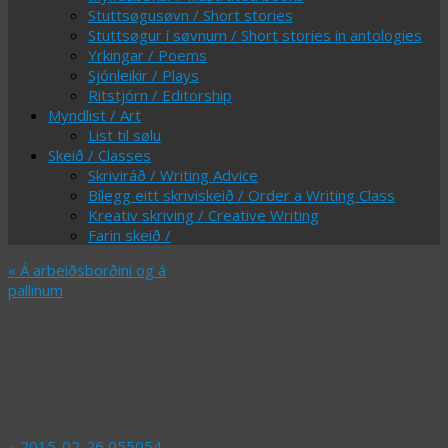
Stuttsøgusøvn / Short stories
Stuttsøgur í søvnum / Short stories in antologies
Yrkingar / Poems
Sjónleikir / Plays
Ritstjórn / Editorship
Myndlist / Art
List til sølu
Skeið / Classes
Skriviráð / Writing Advice
Bílegg eitt skriviskeið / Order a Writing Class
Kreativ skriving / Creative Writing
Farin skeið /
«
Á arbeiðsborðini og á
pallinum
2015-02-26
094740
«
2015-02-26 055054