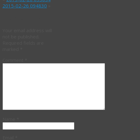
2015-02-26 094830
»
Leave a Reply
Your email address will
not be published.
Required fields are
marked
*
Comment
*
Name
*
Email
*