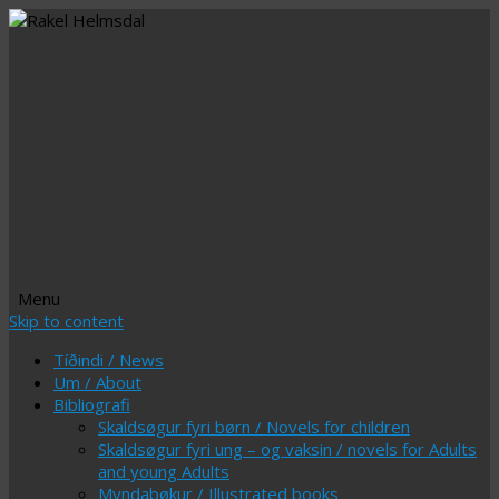
Menu
Skip to content
Tíðindi / News
Um / About
Bibliografi
Skaldsøgur fyri børn / Novels for children
Skaldsøgur fyri ung – og vaksin / novels for Adults
and young Adults
Myndabøkur / Illustrated books