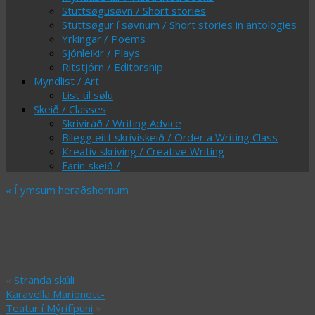
Stuttsøgusøvn / Short stories
Stuttsøgur í søvnum / Short stories in antologies
Yrkingar / Poems
Sjónleikir / Plays
Ritstjórn / Editorship
Myndlist / Art
List til sølu
Skeið / Classes
Skriviráð / Writing Advice
Bílegg eitt skriviskeið / Order a Writing Class
Kreativ skriving / Creative Writing
Farin skeið /
«
Í ymsum heraðshornum
Í Pakkhús 4
«
Stranda skúli
Karavella Marionett-
Teatur í Mýrifípuni
»