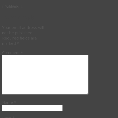
Í Pakkhús 4
Leave a Reply
Your email address will
not be published.
Required fields are
marked
*
Comment
*
Name
*
Email
*