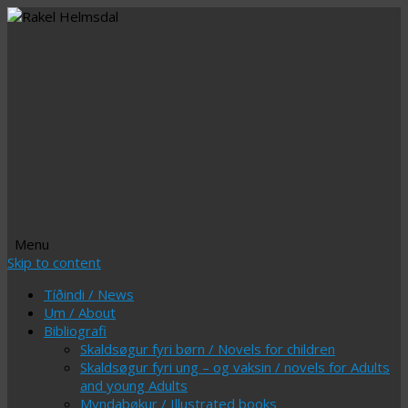
Menu
Skip to content
Tíðindi / News
Um / About
Bibliografi
Skaldsøgur fyri børn / Novels for children
Skaldsøgur fyri ung – og vaksin / novels for Adults
and young Adults
Myndabøkur / Illustrated books