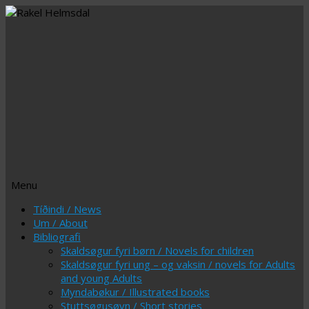
Menu
Skip
Tíðindi / News
to
Um / About
content
Bibliografi
Skaldsøgur fyri børn / Novels for children
Skaldsøgur fyri ung – og vaksin / novels for Adults
and young Adults
Myndabøkur / Illustrated books
Stuttsøgusøvn / Short stories