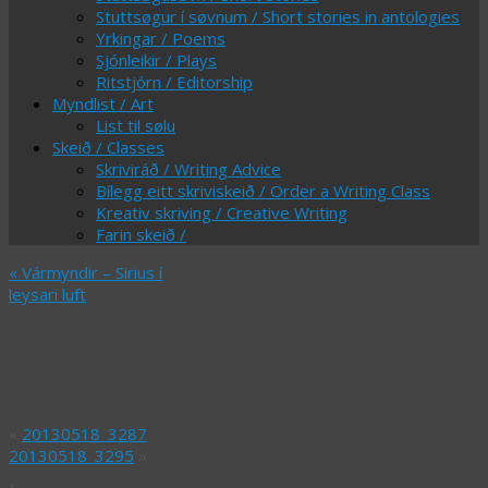
Stuttsøgur í søvnum / Short stories in antologies
Yrkingar / Poems
Sjónleikir / Plays
Ritstjórn / Editorship
Myndlist / Art
List til sølu
Skeið / Classes
Skriviráð / Writing Advice
Bílegg eitt skriviskeið / Order a Writing Class
Kreativ skriving / Creative Writing
Farin skeið /
«
Vármyndir – Sirius í
leysari luft
20130518_3289
«
20130518_3287
20130518_3295
»