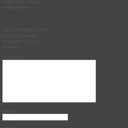
Í fullari ferð oman á
Debesartrøð
Leave a Reply
Your email address will
not be published.
Required fields are
marked
*
Comment
*
Name
*
Email
*