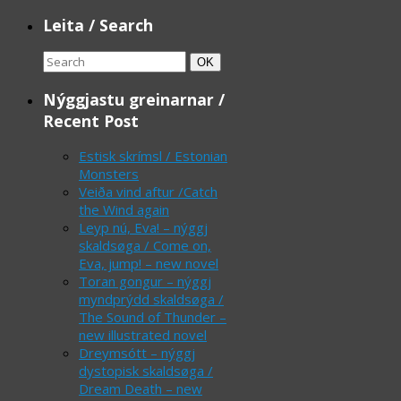
Leita / Search
Search
Search
OK
for:
Nýggjastu greinarnar /
Recent Post
Estisk skrímsl / Estonian
Monsters
Veiða vind aftur /Catch
the Wind again
Leyp nú, Eva! – nýggj
skaldsøga / Come on,
Eva, jump! – new novel
Toran gongur – nýggj
myndprýdd skaldsøga /
The Sound of Thunder –
new illustrated novel
Dreymsótt – nýggj
dystopisk skaldsøga /
Dream Death – new