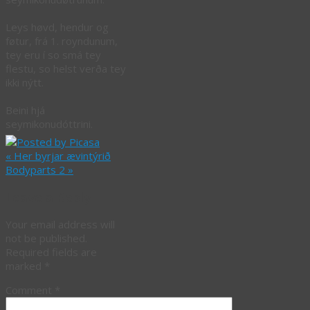
Leys høvd, hendur og
føtur, frá 1. royndunum,
tey eru í so smá tey
flestu, so helst verða tey
ikki nýtt
.
Beini hjá
seymikonudóttrini.
«
Her byrjar ævintýrið
Bodyparts 2
»
Leave a Reply
Your email address will
not be published.
Required fields are
marked
*
Comment
*