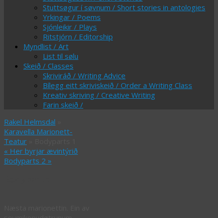
Stuttsøgur í søvnum / Short stories in antologies
Yrkingar / Poems
Sjónleikir / Plays
Ritstjórn / Editorship
Myndlist / Art
List til sølu
Skeið / Classes
Skriviráð / Writing Advice
Bílegg eitt skriviskeið / Order a Writing Class
Kreativ skriving / Creative Writing
Farin skeið /
Rakel Helmsdal
»
Karavella Marionett-
Teatur
» Bodyparts 1
«
Her byrjar ævintýrið
Bodyparts 2
»
Bodyparts 1
Næsta marionettin. Ein av
seymikonudøtrunum.