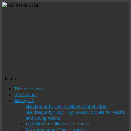
Menu
Skip
Tíðindi / News
to
Um / About
content
Bibliografi
Skaldsøgur fyri børn / Novels for children
Skaldsøgur fyri ung – og vaksin / novels for Adults
and young Adults
Myndabøkur / Illustrated books
Stuttsøgusøvn / Short stories