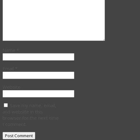
Name
*
Email
*
Website
Save my name, email,
and website in this
browser for the next time
I comment.