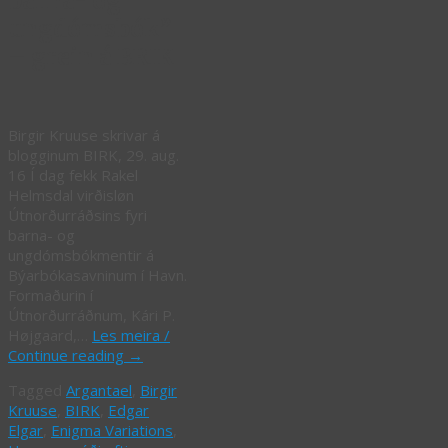
barna- og
ungdómsbók”
– grein á BRIK
Birgir Kruuse skrivar á
blogginum BIRK, 29. aug.
16 Í dag fekk Rakel
Helmsdal virðisløn
Útnorðurráðsins fyri
barna- og
ungdómsbókmentir á
Býarbókasavninum í Havn.
Formaðurin í
Útnorðurráðnum, Kári P.
Højgaard,…
Les meira /
Continue reading
→
Tagged
Argantael
,
Birgir
Kruuse
,
BIRK
,
Edgar
Elgar
,
Enigma Variations
,