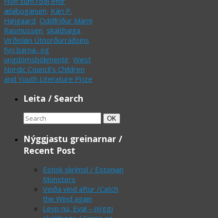
Hon sum róði eftir
ælaboganum
,
Kári P.
Højgaard
,
Oddfríður Marni
Rasmussen
,
skaldsøga
,
Virðisløn Útnorðurráðsins
fyri barna- og
ungdómsbókmentir
,
West
Nordic Council's Children
and Youth Literature Prize
Leita / Search
Search
Search
OK
for:
Nýggjastu greinarnar /
Recent Post
Estisk skrímsl / Estonian
Monsters
Veiða vind aftur /Catch
the Wind again
Leyp nú, Eva! – nýggj