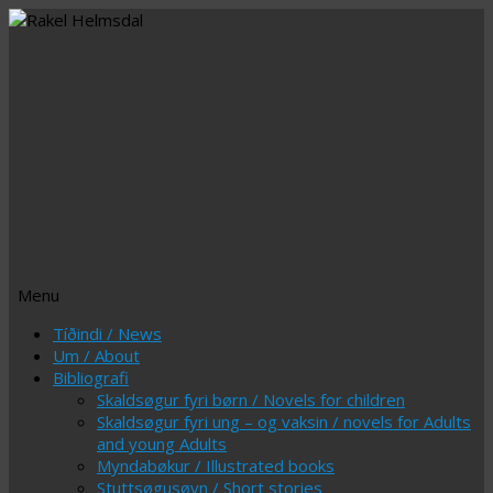
Menu
Skip
Tíðindi / News
to
Um / About
content
Bibliografi
Skaldsøgur fyri børn / Novels for children
Skaldsøgur fyri ung – og vaksin / novels for Adults
and young Adults
Myndabøkur / Illustrated books
Stuttsøgusøvn / Short stories