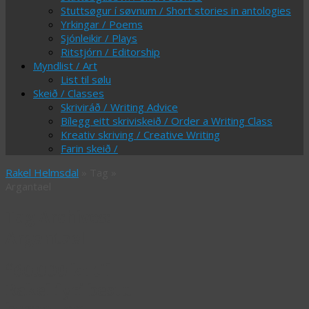
Stuttsøgur í søvnum / Short stories in antologies
Yrkingar / Poems
Sjónleikir / Plays
Ritstjórn / Editorship
Myndlist / Art
List til sølu
Skeið / Classes
Skriviráð / Writing Advice
Bílegg eitt skriviskeið / Order a Writing Class
Kreativ skriving / Creative Writing
Farin skeið /
Rakel Helmsdal
» Tag »
Argantael
Tag Archives:
Argantael
“60.000 kr til
Rakel fyri bestu