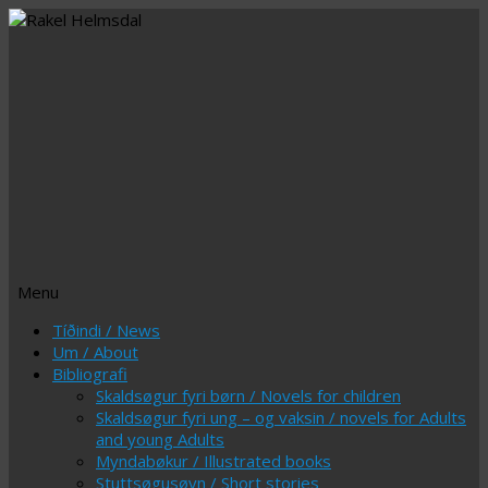
Menu
Skip
Tíðindi / News
to
Um / About
content
Bibliografi
Skaldsøgur fyri børn / Novels for children
Skaldsøgur fyri ung – og vaksin / novels for Adults
and young Adults
Myndabøkur / Illustrated books
Stuttsøgusøvn / Short stories