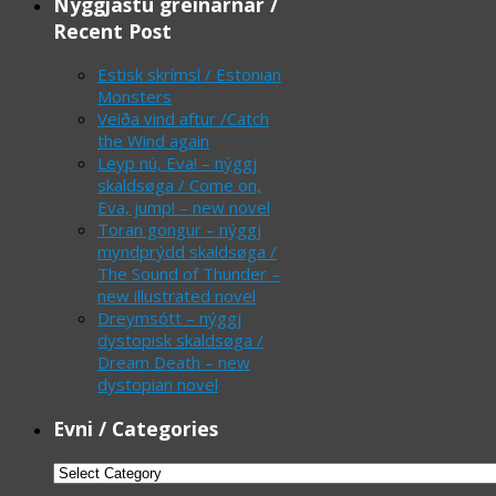
Nýggjastu greinarnar /
Recent Post
Estisk skrímsl / Estonian
Monsters
Veiða vind aftur /Catch
the Wind again
Leyp nú, Eva! – nýggj
skaldsøga / Come on,
Eva, jump! – new novel
Toran gongur – nýggj
myndprýdd skaldsøga /
The Sound of Thunder –
new illustrated novel
Dreymsótt – nýggj
dystopisk skaldsøga /
Dream Death – new
dystopian novel
Evni / Categories
Evni
/