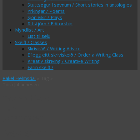
Stuttsøgur í søvnum / Short stories in antologies
Yrkingar / Poems
Sjónleikir / Plays
Ritstjórn / Editorship
Myndlist / Art
List til sølu
Skeið / Classes
Skriviráð / Writing Advice
Bílegg eitt skriviskeið / Order a Writing Class
Kreativ skriving / Creative Writing
Farin skeið /
Rakel Helmsdal
» Tag »
Tóra Johannesen
Tag Archives:
Tóra
Johannesen
Søgur gera mun