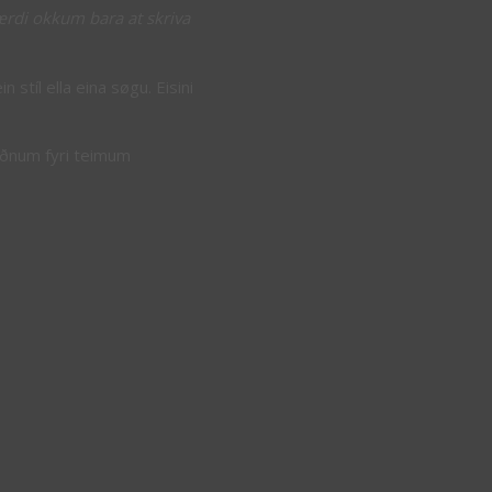
ærdi okkum bara at skriva
 stíl ella eina søgu. Eisini
eiðnum fyri teimum