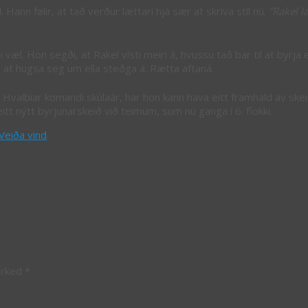
Hann følir, at tað verður lættari hjá sær at skriva stíl nú.
”Rakel l
l. Hon segði, at Rakel vísti meiri á, hvussu tað bar til at byrja ein
n at hugsa seg um ella steðga á. Rætta aftaná.
il Hvalbiar komandi skúlaár, har hon kann hava eitt framhald av sk
t nýtt byrjunarskeið við teimum, sum nú ganga í 6. flokki.
Veiða vind
.
s
arked
*