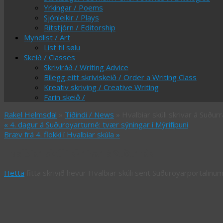
Yrkingar / Poems
Sjónleikir / Plays
Ritstjórn / Editorship
Myndlist / Art
List til sølu
Skeið / Classes
Skriviráð / Writing Advice
Bílegg eitt skriviskeið / Order a Writing Class
Kreativ skriving / Creative Writing
Farin skeið /
Rakel Helmsdal
»
Tíðindi / News
» Hvalbiar skúli skrivar á Suður
«
4. dagur á Suðuroyarturné: tvær sýningar í Mýrifípuni
Bræv frá 4. flokki í Hvalbiar skúla
»
Hvalbiar skúli skrivar á Suðurrás
Hetta
fitta skrivið hevur Hvalbiar skúli sent Suðuroyarportalinum