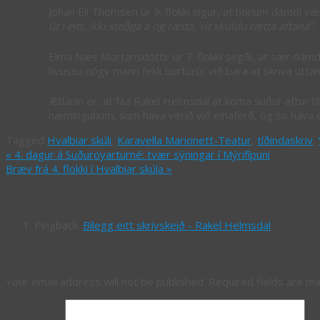
Johan Eli Thomsen úr 9. flokki sigur, at honum dámdi væl. 
út í eitt, ikki steðga á og rætta, vit skuldu rætta aftaná”
.
Elma Næs Mortansdóttir úr 7. flokki segði, at sær dámdi væ
hvussu nógv mann fekk burturúr við bara at skriva utta
Ætlanin er, at fáa Rakel Helmsdal at koma suður aftur t
næmingunum, sum hava verið við einaferð, og so hava eit
Tagged
Hvalbiar skúli
,
Karavella Marionett-Teatur
,
tíðindaskriv
,
«
4. dagur á Suðuroyarturné: tvær sýningar í Mýrifípuni
Bræv frá 4. flokki í Hvalbiar skúla
»
One Response to
Hvalbiar skúli skrivar á Suðurrá
Pingback:
Bílegg eitt skrivskeið - Rakel Helmsdal
Leave a Reply
Your email address will not be published.
Required fields are m