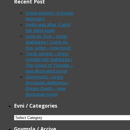
Recent Post
Estisk skrímsl / Estonian
Monsters
Veiða vind aftur /Catch
the Wind again
Leyp nú, Eva! – nýggj
skaldsøga / Come on,
Eva, jump! – new novel
Toran gongur – nýggj
myndprýdd skaldsøga /
The Sound of Thunder –
new illustrated novel
Dreymsótt – nýggj
dystopisk skaldsøga /
Dream Death – new
dystopian novel
Evni / Categories
Evni
/
Goymsla / Arcive
Categories