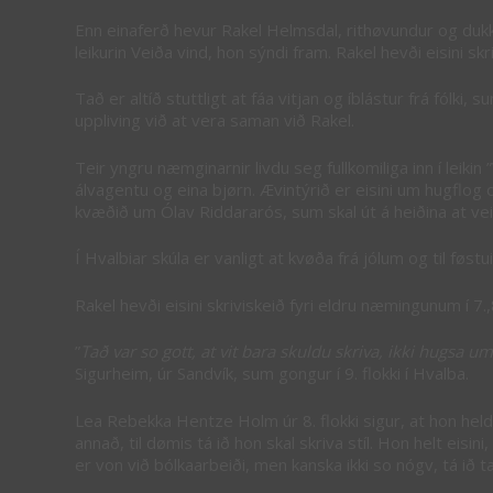
Enn einaferð hevur Rakel Helmsdal, rithøvundur og dukku
leikurin Veiða vind, hon sýndi fram. Rakel hevði eisini s
Tað er altíð stuttligt at fáa vitjan og íblástur frá fólki
uppliving við at vera saman við Rakel.
Teir yngru næmginarnir livdu seg fullkomiliga inn í leikin
álvagentu og eina bjørn. Ævintýrið er eisini um hugflog 
kvæðið um Ólav Riddararós, sum skal út á heiðina at veið
Í Hvalbiar skúla er vanligt at kvøða frá jólum og til fø
Rakel hevði eisini skriviskeið fyri eldru næmingunum í 7
”
Tað var so gott, at vit bara skuldu skriva, ikki hugsa 
Sigurheim, úr Sandvík, sum gongur í 9. flokki í Hvalba.
Lea Rebekka Hentze Holm úr 8. flokki sigur, at hon held
annað, til dømis tá ið hon skal skriva stíl. Hon helt eisi
er von við bólkaarbeiði, men kanska ikki so nógv, tá ið t