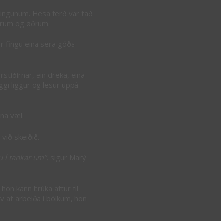
æmingunum. Hesa ferð var tað
ærarum og øðrum.
nir fingu eina sera góða
rstíðirnar, ein dreka, eina
ggi liggur og lesur uppá
nna væl.
við skeiðið.
u í tankar um”
, sigur Marý
hon kann brúka aftur til
 av at arbeiða í bólkum, hon