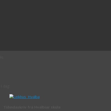
rás
 í dag:
Tíðindaskriv frá Hvalbiar skúla