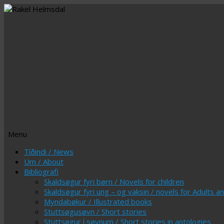
Menu
Skip
Tíðindi / News
to
Um / About
content
Bibliografi
Skaldsøgur fyri børn / Novels for children
Skaldsøgur fyri ung – og vaksin / novels for Adults 
Myndabøkur / Illustrated books
Stuttsøgusøvn / Short stories
Stuttsøgur í søvnum / Short stories in antologies