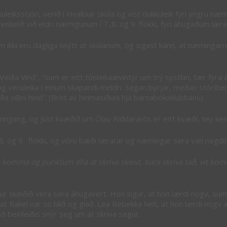
leiksstjóri, verið í Hvalbiar skúla og víst dukkuleik fyri yngru n
kriviskeið við eldri næmigunum í 7.,8. og 9. flokki, fyri áhugaðum l
, sum ikki eru dagliga knýtt at skúlanum, og sigast kann, at næmingar
 ”Veiða Vind”, ”sum er eitt tónleikaævintýr um trý systkin, tær fýra á
og veruleika í einum skapandi meldri. Søgan byrjar, meðan stóribei
a villini hind”. (Brot av heimasíðuni hjá barnabókaklubbanu)
stuinngang, og júst kvæðið um Ólav Riddararós er eitt kvæði, tey ke
.,8. og 9. flokki, og vóru bæði lærarar og næmingar sera væl nøgdir 
um komma og punktum ella at skriva skeivt, bara skriva tað, vit kom
ur skeiðið vera sera áhugavert. Hon sigur, at hon lærdi nógv, sum 
ni, at Rakel var so blíð og glað. Lea Rebekka helt, at hon lærdi nógv
að beinleiðis snýr seg um at skriva søgur.