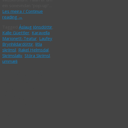
ein sonevndan “pop-up”…
Les meira / Continue
reading
→
Tagged
Áslaug Jónsdóttir
,
Kalle Güettler
,
Karavella
Marionett-Teatur
,
Laufey
Brynhildardóttir
,
lítla
skrímsl
,
Rakel Helmsdal
,
Skrímslalív
,
Stóra Skrímsl
,
ummæli
Dansa so væl
og leingi – 4.
leikverk hjá
Karavella
Marionett-
Teatri