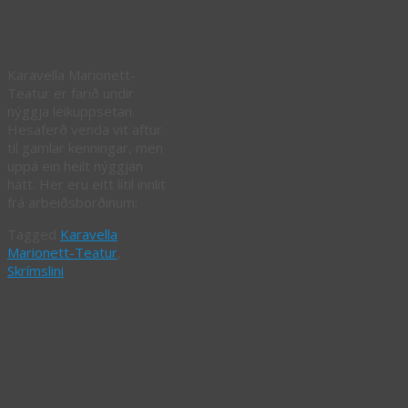
venda aftur
Karavella Marionett-
Teatur er farið undir
nýggja leikuppsetan.
Hesaferð venda vit aftur
til gamlar kenningar, men
uppá ein heilt nýggjan
hátt. Her eru eitt lítil innlit
frá arbeiðsborðinum:
Tagged
Karavella
Marionett-Teatur
,
Skrímslini
Dansa so væl
og leingi í
Tilhaldskjallaranum
á Ólavsøku