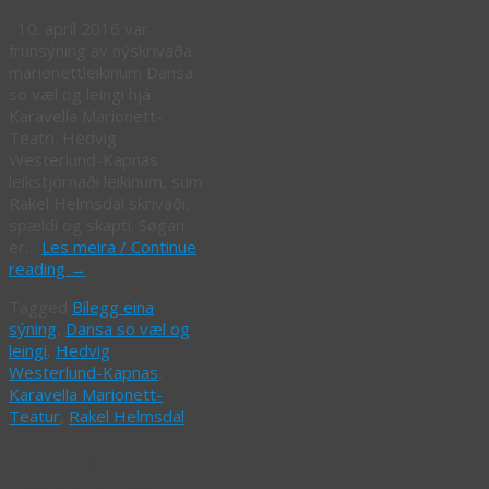
10. apríl 2016 var
frunsýning av nýskrivaða
marionettleikinum Dansa
so væl og leingi hjá
Karavella Marionett-
Teatri. Hedvig
Westerlund-Kapnas
leikstjórnaði leikinum, sum
Rakel Helmsdal skrivaði,
spældi og skapti. Søgan
er…
Les meira / Continue
reading
→
Tagged
Bílegg eina
sýning
,
Dansa so væl og
leingi
,
Hedvig
Westerlund-Kapnas
,
Karavella Marionett-
Teatur
,
Rakel Helmsdal
Skrímslini