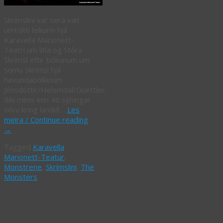
Skrímslini var sera væl
umtókti leikurin hjá
Karavella Marionett-
Teatri um lítla og Stóra
Skrímsl eftir bókunum um
somu skrímsl hjá
høvundabólkinum
Jónsdóttir/Helsmdal/Güettler.
Ikki minni enn 46 sýningar
vóru kring landið…
Les
meira / Continue reading
→
Tagged
Karavella
Marionett-Teatur
,
Monstrene
,
Skrímslini
,
The
Monsters
Bestu
myndirnar frá