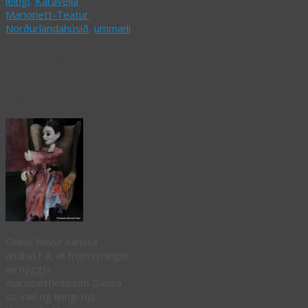
leingi
,
Karavella
Marionett-Teatur
,
Norðurlandahúsið
,
ummæli
Dansa so væl
og leingi –
fyrbils útsettur
Onkur hevur kanska
undrast á, at frumsýningin
av nýggja
marionettleikinum Dansa
so væl og leingi hjá