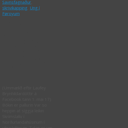
Savnsfagnaður
,
skrivikapping
,
Ung í
Føroyum
Bókin er
pallurin –
Ummæli av
Skrímslalív
eftir Laufey
Brynhildardóttir
(Ummælið eftir Laufey
Brynhildardóttir á
Facebook tann 1. mai 17)
Bókin er pallurin Var so
heppin at síggja leikin
Skrímslalív í
Norðurlandahúsinum í
vikuskiftinum. Talan er um