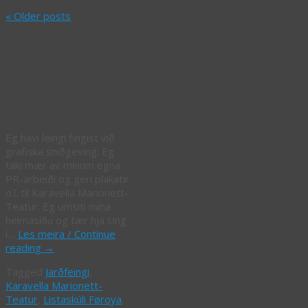
«
Older posts
Grafisk
sniðgáva /
Graphic Design
Eg havi leingi fingist við
grafiska sniðgeving. Eg
taki mær av mínum egna
PR-arbeiði og geri plakatir
o.l. til Karavella Marionett-
Teatur. Eg umsiti mína
heimasíðu og tær hjá Ung
í…
Les meira / Continue
reading
→
Tagged
Jarðfeingi
,
Karavella Marionett-
Teatur
,
Listaskúli Føroya
,