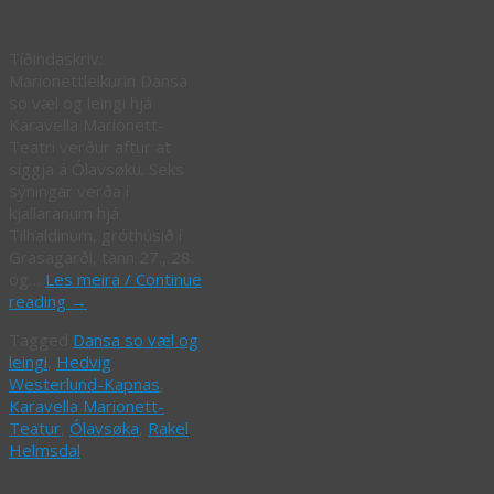
Tíðindaskriv:
Marionettleikurin Dansa
so væl og leingi hjá
Karavella Marionett-
Teatri verður aftur at
síggja á Ólavsøku. Seks
sýningar verða í
kjallaranum hjá
Tilhaldinum, gróthúsið í
Grasagarði, tann 27., 28.
og…
Les meira / Continue
reading
→
Tagged
Dansa so væl og
leingi
,
Hedvig
Westerlund-Kapnas
,
Karavella Marionett-
Teatur
,
Ólavsøka
,
Rakel
Helmsdal