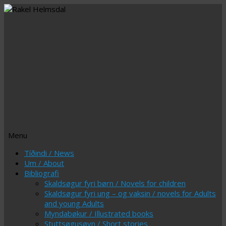
Menu
Skip
Tíðindi / News
to
Um / About
content
Bibliografi
Skaldsøgur fyri børn / Novels for children
Skaldsøgur fyri ung – og vaksin / novels for Adults
and young Adults
Myndabøkur / Illustrated books
Stuttsøgusøvn / Short stories