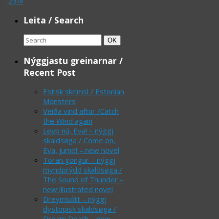
1
2
3
›
»
Leita / Search
Search
Search
OK
for:
Nýggjastu greinarnar /
Recent Post
Estisk skrímsl / Estonian
Monsters
Veiða vind aftur /Catch
the Wind again
Leyp nú, Eva! – nýggj
skaldsøga / Come on,
Eva, jump! – new novel
Toran gongur – nýggj
myndprýdd skaldsøga /
The Sound of Thunder –
new illustrated novel
Dreymsótt – nýggj
dystopisk skaldsøga /
Dream Death – new