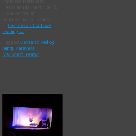
Karavella Marionett-
Teatri enn ikki hevur verið.
Boða var frá, at
venjingarnar vóru farnar
í…
Les meira / Continue
reading
→
Tagged
Dansa so væl og
leingi
,
Karavella
Marionett-Teatur
Bestu
myndirnar frá
“Skrímslunum”