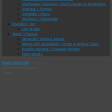
Stuttsøgur í søvnum / Short stories in antologies
Yrkingar / Poems
Sjónleikir / Plays
Ritstjórn / Editorship
Myndlist / Art
List til sølu
Skeið / Classes
Skriviráð / Writing Advice
Bílegg eitt skriviskeið / Order a Writing Class
Kreativ skriving / Creative Writing
Farin skeið /
Rakel Helmsdal
» Tag »
Karavella Marionett-
Teatur
Tag Archives:
Karavella
Marionett-
Teatur