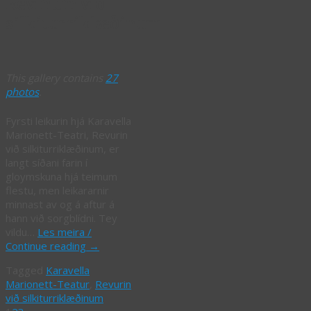
Revinum við
silkiturriklæðinum
This gallery contains
27
photos
.
Fyrsti leikurin hjá Karavella
Marionett-Teatri, Revurin
við silkiturriklæðinum, er
langt síðani farin í
gloymskuna hjá teimum
flestu, men leikararnir
minnast av og á aftur á
hann við sorgblídni. Tey
vildu…
Les meira /
Continue reading
→
Tagged
Karavella
Marionett-Teatur
,
Revurin
við silkiturriklæðinum