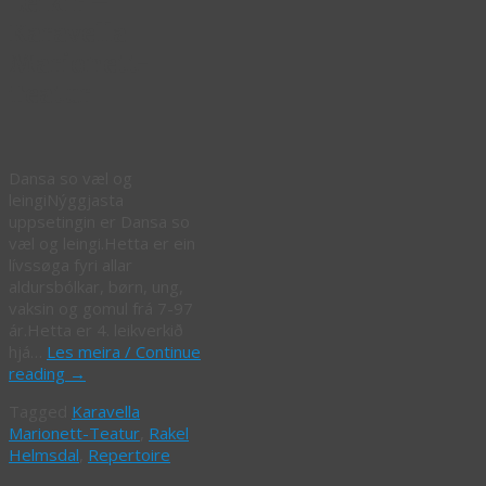
Leikir –
Karavella
Marionett-
Teatur
Dansa so væl og
leingiNýggjasta
uppsetingin er Dansa so
væl og leingi.Hetta er ein
lívssøga fyri allar
aldursbólkar, børn, ung,
vaksin og gomul frá 7-97
ár.Hetta er 4. leikverkið
hjá…
Les meira / Continue
reading
→
Tagged
Karavella
Marionett-Teatur
,
Rakel
Helmsdal
,
Repertoire