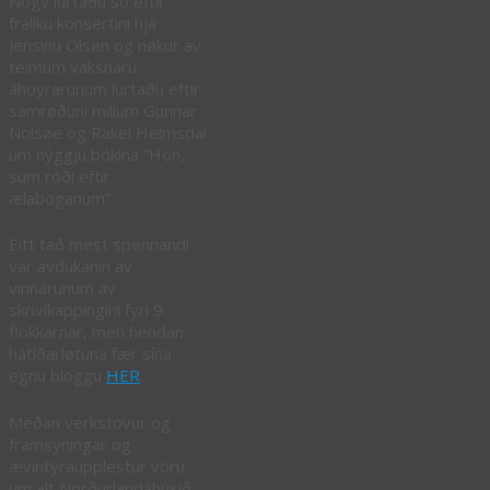
Nógv lurtaðu so eftir
frálíku konsertini hjá
Jensinu Olsen og nøkur av
teimum vaksnaru
áhoyrarunum lurtaðu eftir
samrøðuni millum Gunnar
Nolsøe og Rakel Helmsdal
um nýggju bókina “Hon,
sum róði eftir
ælaboganum”.
Eitt tað mest spennandi
var avdúkanin av
vinnarunum av
skrivikappingini fyri 9.
flokkarnar, men hendan
hátíðarløtuna fær sína
egnu bloggu
HER
.
Meðan verkstovur og
framsýningar og
ævintýraupplestur vóru
um alt Norðurlandahúsið,