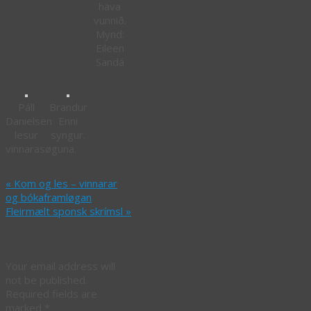
hava
vunnið.
Mynd:
Eileen
Sandá
Páll
Brandur
Danielsen
Enni
lesur
syngur.
vinnarasøguna.
«
Kom og les – vinnarar
og bókaframløgan
Fleirmælt sponsk skrímsl
»
Leave a Reply
Your email address will
not be published.
Required fields are
marked
*