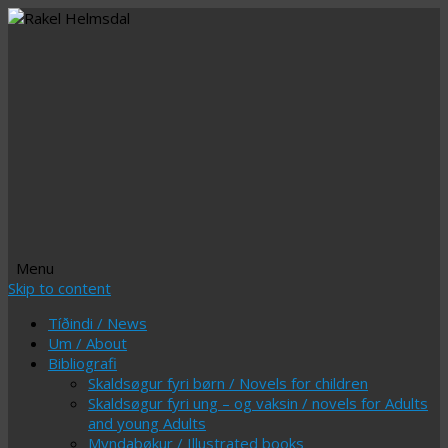
Menu
Skip to content
Tíðindi / News
Um / About
Bibliografi
Skaldsøgur fyri børn / Novels for children
Skaldsøgur fyri ung – og vaksin / novels for Adults
and young Adults
Myndabøkur / Illustrated books