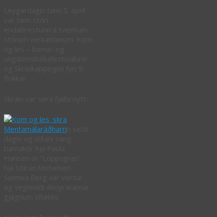
Leygardagin tann 5. apríl
var tann stóri
endabresturin á tveimum
stórum verkætlanum: Kom
og les – barna- og
ungdómsbókafestivalurin
og Skrivikappingini fyri 9.
flokkar.
Skráin var sera fjølbroytt:
Mentamálaráðharri
n setti
dagin og síðani sang
barnakór hjá Paula
Hansen úr “Loppugras”
hjá Sólrún Michelsen.
Sunniva Berg var vertur
og vegleiddi áhoyrararnar
gjøgnum tiltøkini.