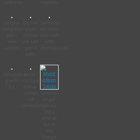
vælkomin.
Hansen.
Jensina
Og fær
Samrøða
bergtekur
eisini
um Hon,
børn
onkran
sum róði
sum
við sær
eftir
vaksin.
upp á
ælaboganum.
pallin.
Høvundurin
Janus í
greiðir
Húsagarði
frá.
teknar
saman
Spentar
við
ungar
børnunum.
gentur
bíðja
eftir at
fáa at
vita
hvørjar