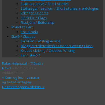
Stuttsøgusøvn / Short stories
Stuttsøgur í søvnum / Short stories in antologies
Yrkingar / Poems
Sjónleikir / Plays
Ritstjórn / Editorship
Myndlist / Art
List til sølu
Skeið / Classes
Skriviráð / Writing Advice
Bílegg eitt skriviskeið / Order a Writing Class
Kreativ skriving / Creative Writing
Farin skeið /
Rakel Helmsdal
»
Tíðindi /
News
» Kom og les –
endabresturin
«
Kom og les – vinnarar
og bókaframløgan
Fleirmælt sponsk skrímsl
»
Kom og les –
endabresturin