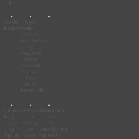
upp.
Akuellar
Rúgvur
ungdómsbøkur
av
góðum
barnabókum
og
møguleika
fyri at
avmynda
teg sum
flata
kanini í
bakgrundini.
Sunniva
Mentamálaráðharrin
Áhoyrarar
Berg er
setur
lurta
vertur
Kom og
eftir
og
les
barankórinum
bjóðar
dagin
hjá Palla