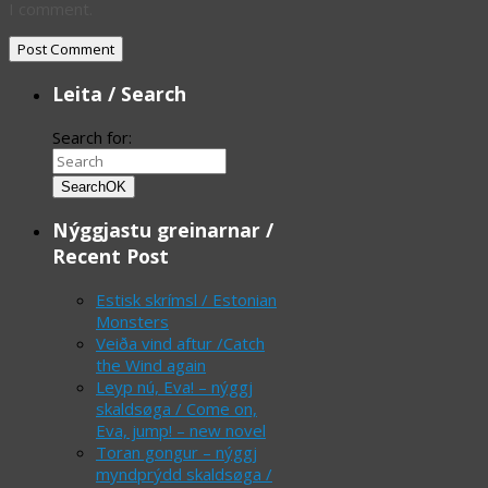
I comment.
Leita / Search
Search for:
Search
OK
Nýggjastu greinarnar /
Recent Post
Estisk skrímsl / Estonian
Monsters
Veiða vind aftur /Catch
the Wind again
Leyp nú, Eva! – nýggj
skaldsøga / Come on,
Eva, jump! – new novel
Toran gongur – nýggj
myndprýdd skaldsøga /