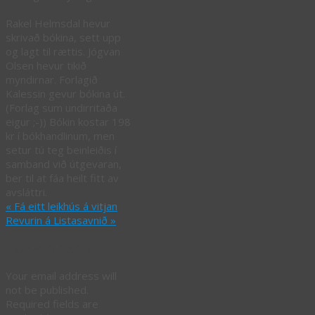
Rakel Helmsdal hevur
skrivað bókina, sett upp
og lagt til rættis. Jógvan
Olsen hevur tikið
myndirnar. Forlagið
Kalessin gevur bókina út.
(Forlag sum undirritaða
eigur ;-)) Bókin kostar 198
kr í bókhandlinum, men
setur tú teg beinleiðis í
samband við útgevaran,
ber til at fáa heilt fitt av
avsláttri.
«
Fá eitt leikhús á vitjan
Revurin á Listasavnið
»
Leave a Reply
Your email address will
not be published.
Required fields are