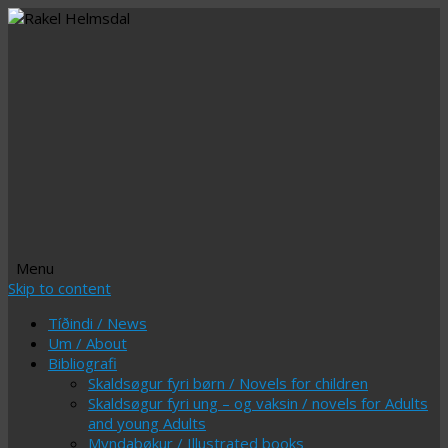
Menu
Skip to content
Tíðindi / News
Um / About
Bibliografi
Skaldsøgur fyri børn / Novels for children
Skaldsøgur fyri ung – og vaksin / novels for Adults
and young Adults
Myndabøkur / Illustrated books