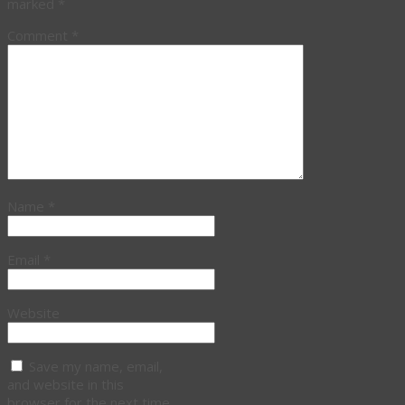
marked
*
Comment
*
Name
*
Email
*
Website
Save my name, email,
and website in this
browser for the next time