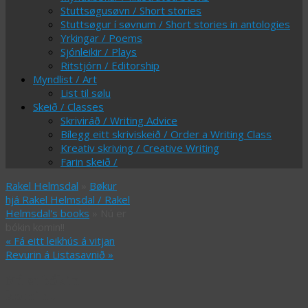
Stuttsøgusøvn / Short stories
Stuttsøgur í søvnum / Short stories in antologies
Yrkingar / Poems
Sjónleikir / Plays
Ritstjórn / Editorship
Myndlist / Art
List til sølu
Skeið / Classes
Skriviráð / Writing Advice
Bílegg eitt skriviskeið / Order a Writing Class
Kreativ skriving / Creative Writing
Farin skeið /
Rakel Helmsdal
»
Bøkur
hjá Rakel Helmsdal / Rakel
Helmsdal's books
» Nú er
bókin komin!!
«
Fá eitt leikhús á vitjan
Revurin á Listasavnið
»
Nú er bókin
komin!!