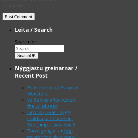
I comment.
Leita / Search
Search for:
Search
OK
Nýggjastu greinarnar /
Recent Post
Estisk skrímsl / Estonian
Monsters
Veiða vind aftur /Catch
the Wind again
Leyp nú, Eva! – nýggj
skaldsøga / Come on,
Eva, jump! – new novel
Toran gongur – nýggj
myndprýdd skaldsøga /