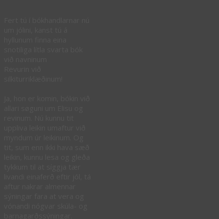
Fert tú í bókhandlarnar nú
um jólini, kanst tú á
hyllunum finna eina
snotiliga lítla svarta bók
við navninum
Revurin við
silkiturriklæðinum!
Ja, hon er komin, bókin við
allari søguni um Elisu og
revinum. Nú kunnu tit
uppliva leikin umaftur við
myndum úr leikinum. Og
tit, sum enn ikki hava sæð
leikin, kunnu lesa og gleða
tykkum til at síggja tær
livandi einaferð eftir jól, tá
aftur nakrar almennar
sýningar fara at vera og
vónandi nógvar skúla- og
barnagarðssýningar.