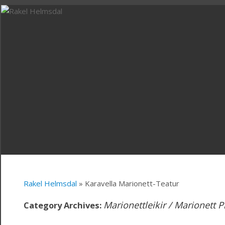
Rakel Helmsdal
» Karavella Marionett-Teatur
Marionettleikir / Marionett P
Category Archives: