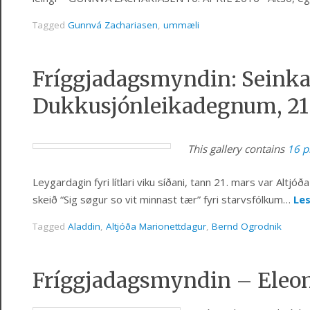
Tagged
Gunnvá Zachariasen
,
ummæli
Fríggjadagsmyndin: Seinkað
Dukkusjónleikadegnum, 21
This gallery contains
16 p
Leygardagin fyri lítlari viku síðani, tann 21. mars var Altj
skeið “Sig søgur so vit minnast tær” fyri starvsfólkum…
Les
Tagged
Aladdin
,
Altjóða Marionettdagur
,
Bernd Ogrodnik
Fríggjadagsmyndin – Eleono