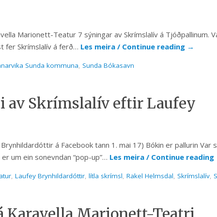
ella Marionett-Teatur 7 sýningar av Skrímslalív á Tjóðpallinum. V
t fer Skrímslalív á ferð…
Les meira / Continue reading
→
anarvika Sunda kommuna
,
Sunda Bókasavn
 av Skrímslalív eftir Laufey
Brynhildardóttir á Facebook tann 1. mai 17) Bókin er pallurin Var 
alan er um ein sonevndan “pop-up”…
Les meira / Continue reading
atur
,
Laufey Brynhildardóttir
,
lítla skrímsl
,
Rakel Helmsdal
,
Skrímslalív
,
S
já Karavella Marionett-Teatri