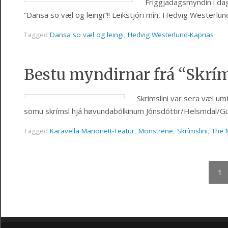
Fríggjadagsmyndin í dag 
“Dansa so væl og leingi”!! Leikstjóri mín, Hedvig Westerl
Tagged
Dansa so væl og leingi
,
Hedvig Westerlund-Kapnas
Bestu myndirnar frá “Skr
Skrímslini var sera væl um
somu skrímsl hjá høvundabólkinum Jónsdóttir/Helsmdal/Güet
Tagged
Karavella Marionett-Teatur
,
Monstrene
,
Skrímslini
,
The 
1