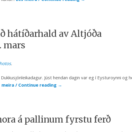
 hátíðarhald av Altjóða
. mars
hotos
.
óða Dukkusjónleikadagur. Júst hendan dagin var eg í Eysturoynni og 
 meira / Continue reading
→
ra á pallinum fyrstu ferð