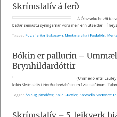
Skrímslalív á ferð
Á Ólavsøku hevði Karav
báðar seinastu sýningarnar vóru meir enn útseldar. Í heys
Tagged
Fuglafjarðar Bókasavn
,
Mentanarvika í Fuglafiðri
,
Ment
Bókin er pallurin – Ummæli
Brynhildardóttir
(Ummælið eftir Laufey 
leikin Skrímslalív í Norðurlandahúsinum í vikuskiftinum. T
Tagged
Áslaug Jónsdóttir
,
Kalle Güettler
,
Karavella Marionett-Te
Skrímslalív – 5. leikverk h