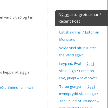
Nýggjastu greinarnar /
æl varð vitjað og tær
Recent Post
Estisk skrímsl / Estonian
Monsters
Veiða vind aftur /Catch
the Wind again
Leyp nú, Eva! – nýggj
skaldsøga / Come on,
so heppin at síggja
Eva, jump! – new novel
→
Toran gongur – nýggj
tóra Skrímsl
,
ummæli
myndprýdd skaldsøga /
The Sound of Thunder –