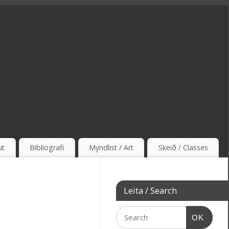
ut
Bibliografi
Myndlist / Art
Skeið / Classes
Leita / Search
OK