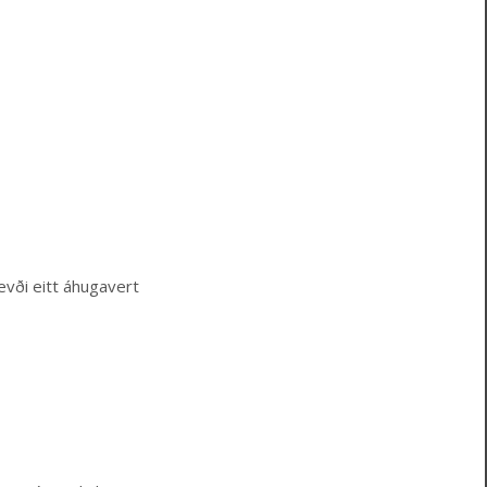
hevði eitt áhugavert