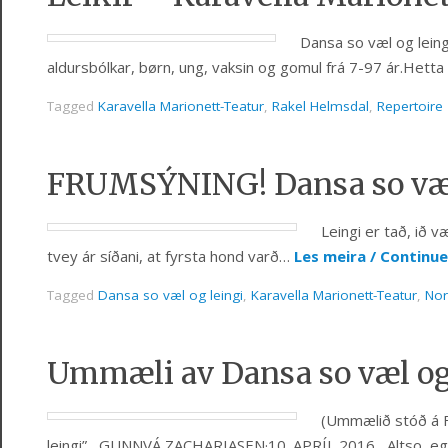
Dansa so væl og leing
aldursbólkar, børn, ung, vaksin og gomul frá 7-97 ár.Hetta 
Tagged
Karavella Marionett-Teatur
,
Rakel Helmsdal
,
Repertoire
FRUMSÝNING! Dansa so væl
Leingi er tað, ið v
tvey ár síðani, at fyrsta hond varð…
Les meira / Continu
Tagged
Dansa so væl og leingi
,
Karavella Marionett-Teatur
,
Nor
Ummæli av Dansa so væl og
(Ummælið stóð á F
leingi” GUNNVÁ ZACHARIASEN·10. APRÍL 2016 Altso, eg