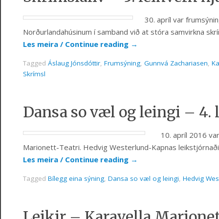
30. apríl var frumsýnin
Norðurlandahúsinum í samband við at stóra samvirkna skrím
Les meira / Continue reading
→
Tagged
Áslaug Jónsdóttir
,
Frumsýning
,
Gunnvá Zachariasen
,
Ka
Skrímsl
Dansa so væl og leingi – 4. 
10. apríl 2016 var
Marionett-Teatri. Hedvig Westerlund-Kapnas leikstjórnaði 
Les meira / Continue reading
→
Tagged
Bílegg eina sýning
,
Dansa so væl og leingi
,
Hedvig Wes
Leikir – Karavella Marione