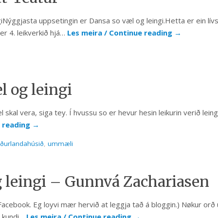
iNýggjasta uppsetingin er Dansa so væl og leingi.Hetta er ein lívss
er 4. leikverkið hjá…
Les meira / Continue reading
→
 og leingi
æl skal vera, siga tey. Í hvussu so er hevur hesin leikurin verið lein
e reading
→
ðurlandahúsið
,
ummæli
 leingi – Gunnvá Zachariasen
acebook. Eg loyvi mær hervið at leggja tað á bloggin.) Nøkur or
 kundi…
Les meira / Continue reading
→