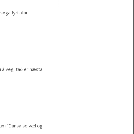
øga fyri allar
gi á veg, tað er næsta
ð um “Dansa so væl og