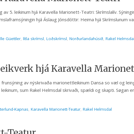
g av 5. leikinum hjá Karavella Marionett-Teatri: Skrímslalív. Sýningin
slaframsýningin hjá Áslaug Jónsdóttir: Heima hjá Skrímslunum va
lle Güettler
,
lítla skrímsl
,
Loðskrímsl
,
Norðurlandahúsið
,
Rakel Helmsda
leikverk hjá Karavella Marionet
 frunsýning av nýskrivaða marionettleikinum Dansa so væl og leing
leikinum, sum Rakel Helmsdal skrivaði, spældi og skapti. Søgan e
terlund-Kapnas
,
Karavella Marionett-Teatur
,
Rakel Helmsdal
tt-Teatur