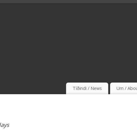
Tíðindi / News
Um / Abo
lays