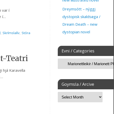
new illustrated novel
Dreymsótt – nýggj
 var í
r í…
dystopisk skaldsøga /
Dream Death – new
dystopian novel
l
,
Skrímslalív
,
Stóra
Evni / Categories
t-Teatri
i hjá Karavella
r…
Goymsla / Arcive