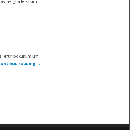
r av nýggja leikinum
msl eftir bókunum um
 Continue reading
→