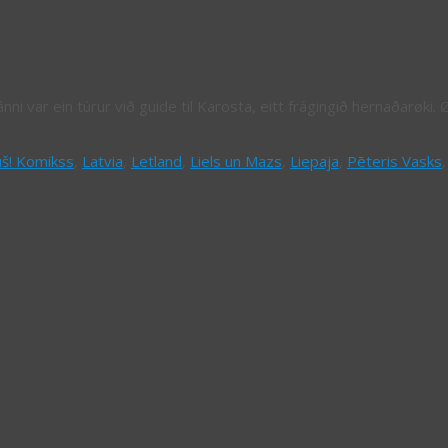
ánni var ein túrur við guide til Karosta, eitt frágingið hernaðarøki. 
š! Komikss
,
Latvia
,
Letland
,
Liels un Mazs
,
Liepaja
,
Pēteris Vasks