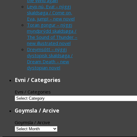
the Wind again
Leyp nú, Eva! – nýggj
skaldsøga / Come on,
Eva, jump! – new novel
Toran gongur – nýggj
myndprýdd skaldsøga /
The Sound of Thunder –
new illustrated novel
Dreymsótt – nýggj
dystopisk skaldsøga /
Dream Death – new
dystopian novel
Evni / Categories
Evni / Categories
Goymsla / Arcive
Goymsla / Arcive