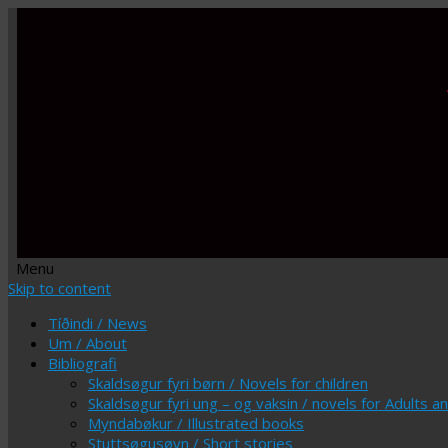
Menu
Skip to content
Tíðindi / News
Um / About
Bibliografi
Skaldsøgur fyri børn / Novels for children
Skaldsøgur fyri ung – og vaksin / novels for Adults 
Myndabøkur / Illustrated books
Stuttsøgusøvn / Short stories