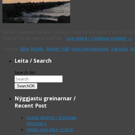
Ferðin í Letlandi byrjaði í Liepāja, triðjstórsta býnum. Fyrst á skr
túsund russar høbdu búð har…
Les meira / Continue reading
→
Tagged
Alīse Nīgale
,
Amber Hall
,
Ieva Hermansone
,
Karosta
,
Ku
Leita / Search
Search for:
Search
OK
Nýggjastu greinarnar /
Recent Post
Estisk skrímsl / Estonian
Monsters
Veiða vind aftur /Catch