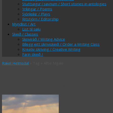
Stuttsøgur í søvnum / Short stories in antologies
Yrkingar / Poems
Sjónleikir / Plays
Ritstjórn / Editorship
Myndlist / Art
List til sølu
Skeið / Classes
Skriviráð / Writing Advice
Bílegg eitt skriviskeið / Order a Writing Class
Kreativ skriving / Creative Writing
Farin skeið /
Rakel Helmsdal
» Tag » Alīse Nīgale
Tag Archives:
Alīse Nīgale
Letland 4. dagur – Liepaja /Latvia 4th