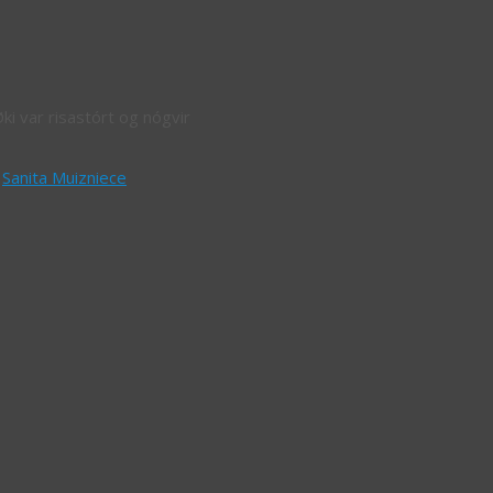
Øki var risastórt og nógvir
,
Sanita Muizniece