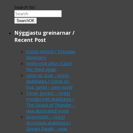
Search for:
Search
OK
Nýggjastu greinarnar /
Recent Post
Estisk skrímsl / Estonian
Monsters
Veiða vind aftur /Catch
the Wind again
Leyp nú, Eva! – nýggj
skaldsøga / Come on,
Eva, jump! – new novel
Toran gongur – nýggj
myndprýdd skaldsøga /
The Sound of Thunder –
new illustrated novel
Dreymsótt – nýggj
dystopisk skaldsøga /
Dream Death – new