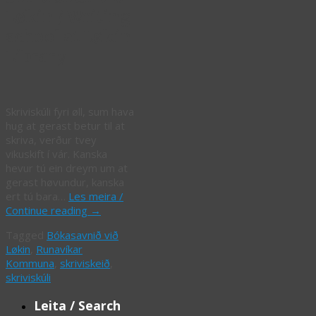
Løkin / Writing
school at Løkin
Library
Skriviskúli fyri øll, sum hava
hug at gerast betur til at
skriva, verður tvey
vikuskift í vár. Kanska
hevur tú ein dreym um at
gerast høvundur, kanska
ert tú bara…
Les meira /
Continue reading
→
Tagged
Bókasavnið við
Løkin
,
Runavíkar
Kommuna
,
skriviskeið
,
skriviskúli
Leita / Search