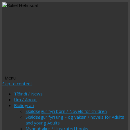
Menu
Skip to content
Tíðindi / News
Um / About
Bibliografi
Skaldsøgur fyri børn / Novels for children
Skaldsøgur fyri ung – og vaksin / novels for Adults
and young Adults
Myndabøkur / Illustrated books