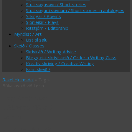
Stuttsøgusøvn / Short stories
Stuttsøgur í søvnum / Short stories in antologies
Yrkingar / Poems
Sjónleikir / Plays
Ritstjórn / Editorship
Myndlist / Art
List til sølu
Skeið / Classes
Skriviráð / Writing Advice
Bílegg eitt skriviskeið / Order a Writing Class
Kreativ skriving / Creative Writing
Farin skeið /
Rakel Helmsdal
» Tag »
Bókasavnið við Løkin
Tag Archives:
Bókasavnið við
Løkin
Skriviskúli við