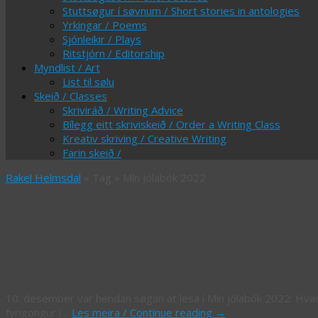
Stuttsøgur í søvnum / Short stories in antologies
Yrkingar / Poems
Sjónleikir / Plays
Ritstjórn / Editorship
Myndlist / Art
List til sølu
Skeið / Classes
Skriviráð / Writing Advice
Bílegg eitt skriviskeið / Order a Writing Class
Kreativ skriving / Creative Writing
Farin skeið /
Rakel Helmsdal
» Tag » Mín jólabók 2022
Tag Archives:
Mín jólabók 2022
Hvar eru Sunny og Súni? – Where are 
10. desember var hendan søgan at lesa í Mín jólabók 2022: Hvar
fyrigongur í…
Les meira / Continue reading
→