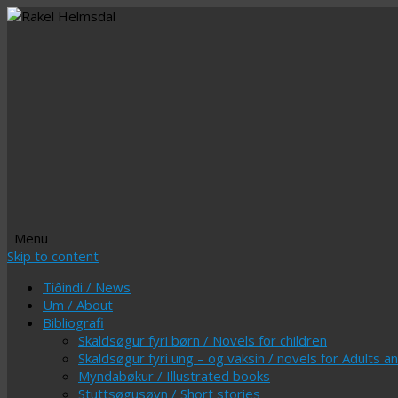
Menu
Skip to content
Tíðindi / News
Um / About
Bibliografi
Skaldsøgur fyri børn / Novels for children
Skaldsøgur fyri ung – og vaksin / novels for Adults 
Myndabøkur / Illustrated books
Stuttsøgusøvn / Short stories