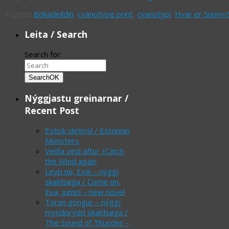
Tagged
Bókadeildin
,
cyanotype print
,
cyanotypi
,
Hvar er Sunny/
Leita / Search
Search for:
Search
OK
Nýggjastu greinarnar /
Recent Post
Estisk skrímsl / Estonian
Monsters
Veiða vind aftur /Catch
the Wind again
Leyp nú, Eva! – nýggj
skaldsøga / Come on,
Eva, jump! – new novel
Toran gongur – nýggj
myndprýdd skaldsøga /
The Sound of Thunder –