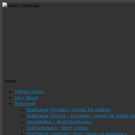
Menu
Skip
Tíðindi / News
to
Um / About
content
Bibliografi
Skaldsøgur fyri børn / Novels for children
Skaldsøgur fyri ung – og vaksin / novels for Adults 
Myndabøkur / Illustrated books
Stuttsøgusøvn / Short stories
Stuttsøgur í søvnum / Short stories in antologies