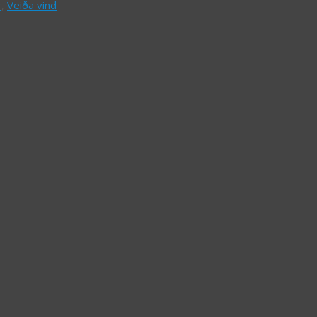
r
,
Veiða vind