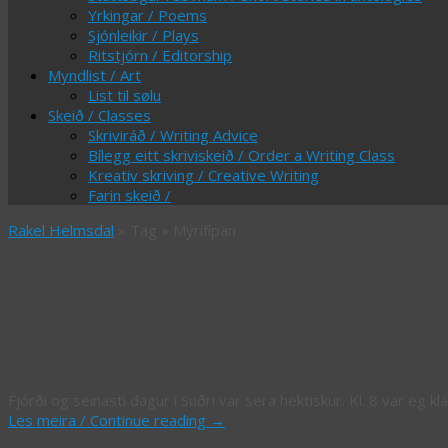
Yrkingar / Poems
Sjónleikir / Plays
Ritstjórn / Editorship
Myndlist / Art
List til sølu
Skeið / Classes
Skriviráð / Writing Advice
Bílegg eitt skriviskeið / Order a Writing Class
Kreativ skriving / Creative Writing
Farin skeið /
Rakel Helmsdal
» Tag » Mýrifípan
Tag Archives:
Mýrifípan
4. dagur á Suðuroyarturné: tvær sýnin
Fjórði og seinasti dagur í Suðri var sera hektiskur. Kl. 8 var eg k
Les meira / Continue reading
→