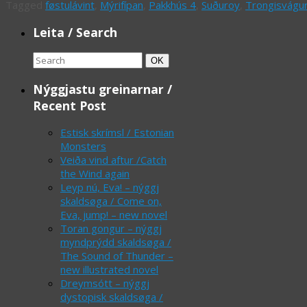
Tagged
føstulávint
,
Mýrifípan
,
Pakkhús 4
,
Suðuroy
,
Trongisvágu
Leita / Search
Search
Search
OK
for:
Nýggjastu greinarnar /
Recent Post
Estisk skrímsl / Estonian
Monsters
Veiða vind aftur /Catch
the Wind again
Leyp nú, Eva! – nýggj
skaldsøga / Come on,
Eva, jump! – new novel
Toran gongur – nýggj
myndprýdd skaldsøga /
The Sound of Thunder –
new illustrated novel
Dreymsótt – nýggj
dystopisk skaldsøga /