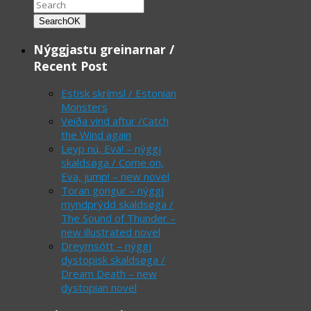
Search
OK
Nýggjastu greinarnar /
Recent Post
Estisk skrímsl / Estonian
Monsters
Veiða vind aftur /Catch
the Wind again
Leyp nú, Eva! – nýggj
skaldsøga / Come on,
Eva, jump! – new novel
Toran gongur – nýggj
myndprýdd skaldsøga /
The Sound of Thunder –
new illustrated novel
Dreymsótt – nýggj
dystopisk skaldsøga /
Dream Death – new
dystopian novel