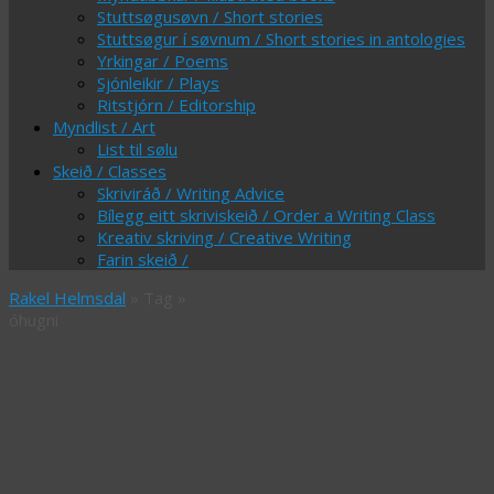
Stuttsøgusøvn / Short stories
Stuttsøgur í søvnum / Short stories in antologies
Yrkingar / Poems
Sjónleikir / Plays
Ritstjórn / Editorship
Myndlist / Art
List til sølu
Skeið / Classes
Skriviráð / Writing Advice
Bílegg eitt skriviskeið / Order a Writing Class
Kreativ skriving / Creative Writing
Farin skeið /
Rakel Helmsdal
» Tag »
óhugni
Tag Archives:
óhugni
650 orð –
skriva ein