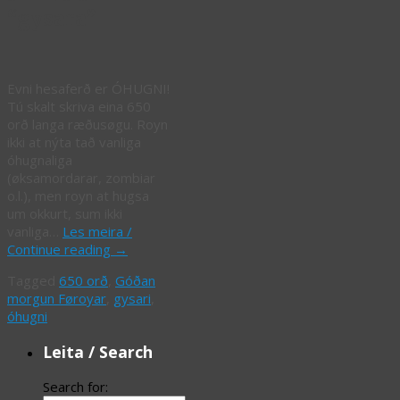
“gysara”
Evni hesaferð er ÓHUGNI!
Tú skalt skriva eina 650
orð langa ræðusøgu. Royn
ikki at nýta tað vanliga
óhugnaliga
(øksamordarar, zombiar
o.l.), men royn at hugsa
um okkurt, sum ikki
vanliga…
Les meira /
Continue reading
→
Tagged
650 orð
,
Góðan
morgun Føroyar
,
gysari
,
óhugni
Leita / Search
Search for: