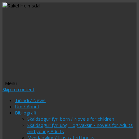
Menu
Skip to content
Tíðindi / News
Um / About
Bibliografi
Skaldsøgur fyri børn / Novels for children
Skaldsøgur fyri ung – og vaksin / novels for Adults
and young Adults
Myndabøkur / Illustrated books