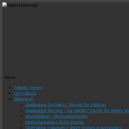
Menu
Skip
Tíðindi / News
to
Um / About
content
Bibliografi
Skaldsøgur fyri børn / Novels for children
Skaldsøgur fyri ung – og vaksin / novels for Adults 
Myndabøkur / Illustrated books
Stuttsøgusøvn / Short stories
Stuttsøgur í søvnum / Short stories in antologies