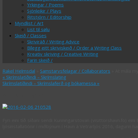
Yrkingar / Poems
Sjónleikir / Plays
Ritstjórn / Editorship
Myndlist / Art
List til sølu
Skeið / Classes
Skriviráð / Writing Advice
Bílegg eitt skriviskeið / Order a Writing Class
Kreativ skriving / Creative Writing
Farin skeið /
Rakel Helmsdal
»
Samstarvsfelagar / Collaborators
» At mála my
«
Skrímslatíðindi – Skrímslating
Skrímslatíðindi – Skrímslaferð og bókamessa
»
At mála myrkri
Fyri eini tíð síðani sendi Kunningarstovan (visittorshavn.fo) eini
ljósinstallatiónir í miðbýnum í Havn á Vetrarljós 2016, dagurin har