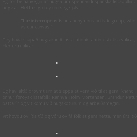
Eg fór beinanvegin at hugsa um spennandi spanska listabólkin, s
nógv ár. Hetta siga tey um seg sjálvi:
“Luzinterruptus
is an anonymous artistic group, who c
as our canvas.”
Tey hava skapað hugtakandi installatiónir, antin estetisk vakrar, 
Her eru nakrar:
Eg havi altíð droymt um at sleppa at vera við til at gera líknandi,
onnur føroysk listafólk: Rannvá Holm Mortensen, Brandur Patur
battaríir og vit komu við hugskotunum og arbeiðsmegini.
Vit høvdu ov lítla tíð og vóru ov fá fólk at gera hetta, men úrsliti