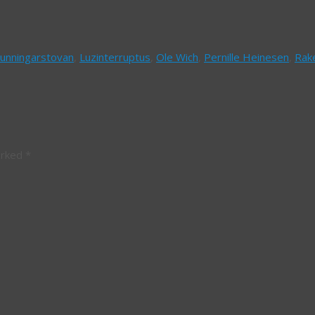
unningarstovan
,
Luzinterruptus
,
Ole Wich
,
Pernille Heinesen
,
Rak
arked
*