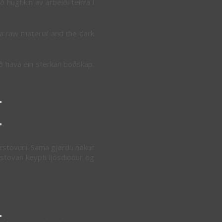
ð hugtikin av arbeiði teirra í
 a raw material and the dark
 ið hava ein sterkan boðskap.
ngarstovuni. Sama gjørdu nøkur
stovan keypti ljósdiodur og