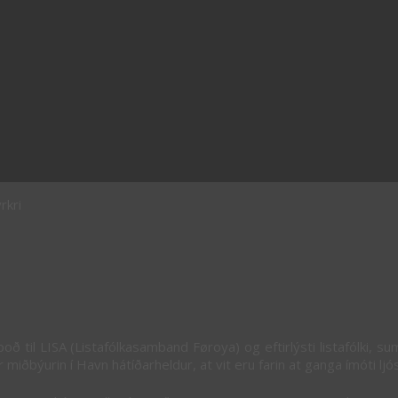
rkri
 boð til LISA (Listafólkasamband Føroya) og eftirlýsti listafólki, 
 miðbýurin í Havn hátíðarheldur, at vit eru farin at ganga ímóti ljó