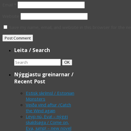
Email
*
Website
Save my name, email, and website in this browser for the n
Leita / Search
Search
Search
OK
for:
Nýggjastu greinarnar /
Recent Post
Estisk skrímsl / Estonian
Monsters
Veiða vind aftur /Catch
the Wind again
Leyp nú, Eva! – nýggj
skaldsøga / Come on,
Eva, jump! – new novel