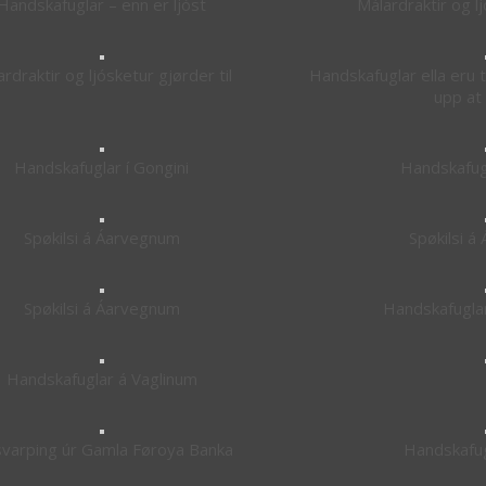
Handskafuglar – enn er ljóst
Málardraktir og lj
rdraktir og ljósketur gjørder til
Handskafuglar ella eru
upp at
Handskafuglar í Gongini
Handskafugl
Spøkilsi á Áarvegnum
Spøkilsi 
Spøkilsi á Áarvegnum
Handskafuglar
Handskafuglar á Vaglinum
svarping úr Gamla Føroya Banka
Handskafugl