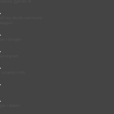
ósketur gjørder til
 tað tey deyðu sum koma
 klappa?
ar í Gongini
á Áarvegnum
 uttanfyri HNJ
ar í Álakeri