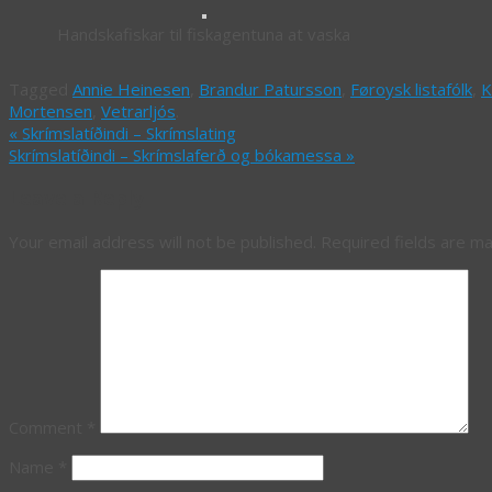
Handskafiskar til fiskagentuna at vaska
Tagged
Annie Heinesen
,
Brandur Patursson
,
Føroysk listafólk
,
K
Mortensen
,
Vetrarljós
.
«
Skrímslatíðindi – Skrímslating
Skrímslatíðindi – Skrímslaferð og bókamessa
»
Leave a Reply
Your email address will not be published.
Required fields are m
Comment
*
Name
*