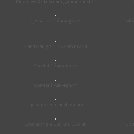
Diodur verða koyrdar í gummihandskar
Ljósvalsur á Áarvegnum
Mála
Handskafuglar – nú kom myrkri
Spøkilsi á Áarvegnum
Spøkilsi á Áarvegnum
Ljósvarping á Tinghúsinum
Ljósvarping á Guðrun&Guðrun
Ljó