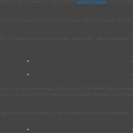
um ger ljósinstallatiónir við meingin:
Luzinterruptus
. Eg havi veri
arries out urban interventions in public spaces. We use light as
fyri at varpa ljós á burturgloymdar býarpartar, ella installatiónir,
 so tí segði eg beinanvegin ja til at vera við til tiltakið hjá Kunni
sson, Ole Wich, Pernille Heinesen og Annie Heinesen. Kunningar
ð gjørdist kortini stuttligt 🙂 Her eru nakrar myndir av úrslitunum: