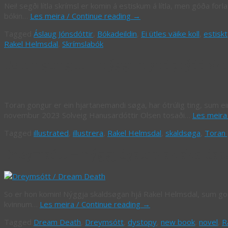
Nei! segði lítla skrímsl er komin á estiskum á lítla, men góða forla
bókin…
Les meira / Continue reading
→
Tagged
Áslaug Jónsdóttir
,
Bókadeildin
,
Ei ütles väike koll
,
estiskt
Rakel Helmsdal
,
Skrímslabók
Toran gongur – nýggj myndprýdd skal
Toran gongur er ein hjartanemandi søga, har ótrúlig ting, sum ei
novembur 2023 Solveig Hanusardóttir Olsen tosaði…
Les meira
Tagged
illustrated
,
illustrera
,
Rakel Helmsdal
,
skaldsøga
,
Toran
Dreymsótt – nýggj dystopisk skaldsø
So er hon komin! Nýggja skaldsøgan hjá Rakel Helmsdal, sum gongur
kvinnum…
Les meira / Continue reading
→
Tagged
Dream Death
,
Dreymsótt
,
dystopy
,
new book
,
novel
,
R