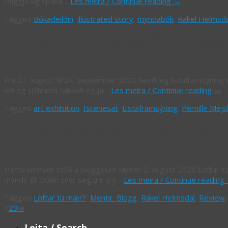
reiggju og spæla…
Les meira / Continue reading
→
Tagged
Bókadeildin
,
illustrated story
,
myndabók
,
Rakel Helmsda
Framsýningin “Iscenesat” í Trappegal
Frá 27. august til 24. september 2022 hevði eg listaframsýning 
við og sjálvandi takkaði eg ja…
Les meira / Continue reading
→
Tagged
art exhibition
,
Iscenesat
,
Listaframsýning
,
Pernille Mejs
Ummæli: Sorg og saknur í barnahædd
Hetta ummæli stóð á blogginum Mentir 2. august 2020 Loftar tú
myndir til. Bókin snýr seg um trý…
Les meira / Continue reading
Tagged
Loftar tú mær?
,
Mentir_Blogg
,
Rakel Helmsdal
,
Review
1
2
3
›
»
Leita / Search