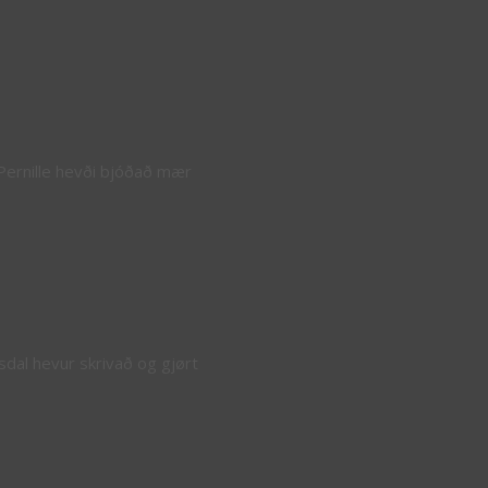
 Pernille hevði bjóðað mær
dal hevur skrivað og gjørt