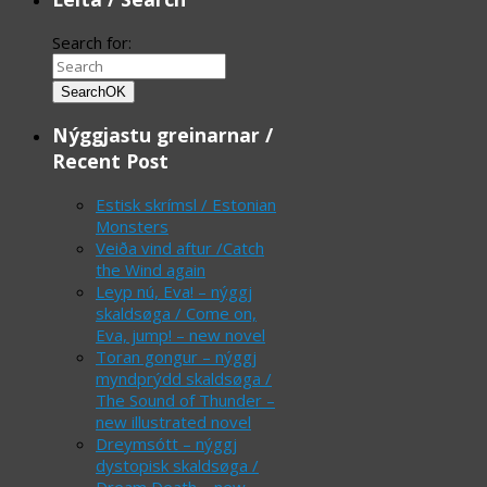
Search for:
Search
OK
Nýggjastu greinarnar /
Recent Post
Estisk skrímsl / Estonian
Monsters
Veiða vind aftur /Catch
the Wind again
Leyp nú, Eva! – nýggj
skaldsøga / Come on,
Eva, jump! – new novel
Toran gongur – nýggj
myndprýdd skaldsøga /
The Sound of Thunder –
new illustrated novel
Dreymsótt – nýggj
dystopisk skaldsøga /
Dream Death – new