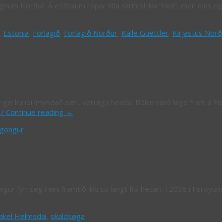
gnum Norður. Á estiskum rópar lítla skrímsl ikki “Nei!”, men eins og 
,
Estonia
,
Forlagið
,
Forlagið Norður
,
Kalle Güettler
,
Kirjastus Norð
dsøga / The Sound of Thunder – new il
ngin kundi ímyndað sær, veruliga henda. Bókin varð løgd fram á Fø
 / Continue reading
→
 gongur
ga / Dream Death – new dystopian nov
 fyri seg í eini framtíð ikki so langt frá hesari, í 2036 í Føroyu
akel Helmsdal
,
skaldsøga