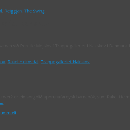
l
,
Reiggjan
,
The Swing
leriet Nakskov
saman við Pernille Mejslov í Trappegalleriet í Nakskov í Danmark.
lov
,
Rakel Helmsdal
,
Trappegalleriet Nakskov
 mær? er ein sorgblíð upprunaføroysk barnabók, sum Rakel Helms
→
,
ummæli