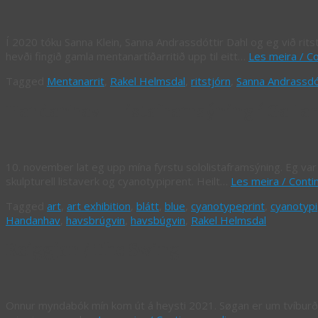
Í 2020 tóku Sanna Klein, Sanna Andrassdóttir Dahl og eg við rits
hevði fingið gamla mentanartíðarritið upp til eitt…
Les meira / C
Tagged
Mentanarrit
,
Rakel Helmsdal
,
ritstjórn
,
Sanna Andrassdó
Handanhav – listaframsýning í Gallar
10. november lat eg upp mína fyrstu sololistaframsýning. Eg var 
skulpturell listaverk og cyanotypiprent. Heilt…
Les meira / Conti
Tagged
art
,
art exhibition
,
blátt
,
blue
,
cyanotypeprint
,
cyanotypi
Handanhav
,
havsbrúgvin
,
havsbúgvin
,
Rakel Helmsdal
Reiggjan / The Swing
Onnur myndabók mín kom út á heysti 2021. Søgan er um tvíburðarn