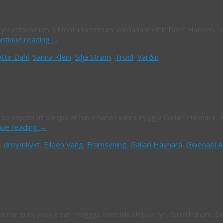
tjórastavninum á Mentanarritinum Varðanum eftir Dorit Hansen, sum
ontinue reading
→
ttir Dahl
,
Sanna Klein
,
Silja Strøm
,
Trödl
,
Varðin
í Havnará
so heppin at sleppa at hava hana í vakra nýggja Gallarí Havnará. 
nue reading
→
,
dreymkykt
,
Eileen Vang
,
Framsýning
,
Gallarí Havnará
,
Gwenaël A
ar sum ynskja sær reiggju, men ikki sleppa fyri foreldrunum. Ein 