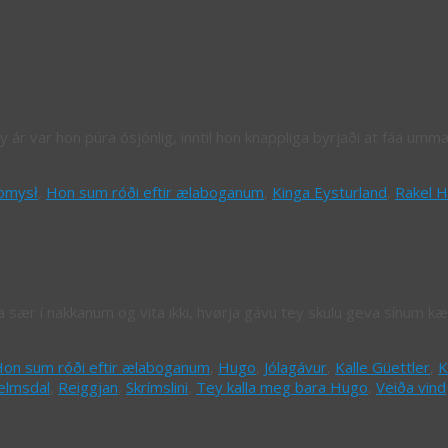
4 málum / She Rowed after the Rainbow,
r var hon púra ósjónlig, inntil hon knappliga byrjaði at fáa ummæli
omysł
,
Hon sum róði eftir ælaboganum
,
Kinga Eysturland
,
Rakel H
lóra sær í nakkanum og vita ikki, hvørja gávu tey skulu geva sínum 
on sum róði eftir ælaboganum
,
Hugo
,
Jólagávur
,
Kalle Güettler
,
K
elmsdal
,
Reiggjan
,
Skrímslini
,
Tey kalla meg bara Hugo
,
Veiða vind