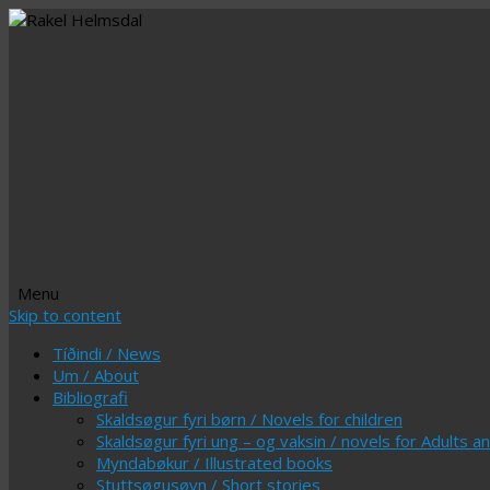
Menu
Skip to content
Tíðindi / News
Um / About
Bibliografi
Skaldsøgur fyri børn / Novels for children
Skaldsøgur fyri ung – og vaksin / novels for Adults 
Myndabøkur / Illustrated books
Stuttsøgusøvn / Short stories