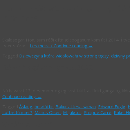
Hon sum róði eftir ælaboganum, nú á 
languages
Skaldsøgan Hon, sum róði eftir ælaboganum kom út í 2014. Í tvey á
tvær stórar…
Les meira / Continue reading
→
Tagged
Dziewczyna która wiosłowała w stronę tęczy
,
dziwny p
Bókajólagávuhugskot 2022
Nú hava vit 13. desember og eg ivist ikki í, at fleiri ganga og k
Continue reading
→
Tagged
Áslaug Jónsdóttir
,
Bøkur at lesa saman
,
Edward Fuglø
,
H
Loftar tú mær?
,
Marius Olsen
,
Miljuløtur
,
Philippe Carré
,
Rakel H
Varðin er komin!