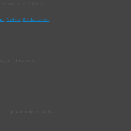
á finskum “Ei!”. Tí eitur
ur
,
Nei! segði lítla skrímsl
,
lustrated novel
roya Listasavni 8.
el
m. Úr sjónarhorninum hjá fýra