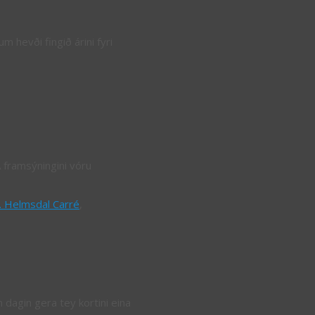
 hevði fingið árini fyri
Á framsýningini vóru
. Helmsdal Carré
,
dagin gera tey kortini eina