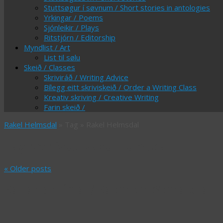
Stuttsøgur í søvnum / Short stories in antologies
Yrkingar / Poems
Sjónleikir / Plays
Ritstjórn / Editorship
Myndlist / Art
List til sølu
Skeið / Classes
Skriviráð / Writing Advice
Bílegg eitt skriviskeið / Order a Writing Class
Kreativ skriving / Creative Writing
Farin skeið /
Rakel Helmsdal
» Tag » Rakel Helmsdal
Tag Archives:
Rakel Helmsdal
«
Older posts
Estisk skrímsl / Estonian Monsters