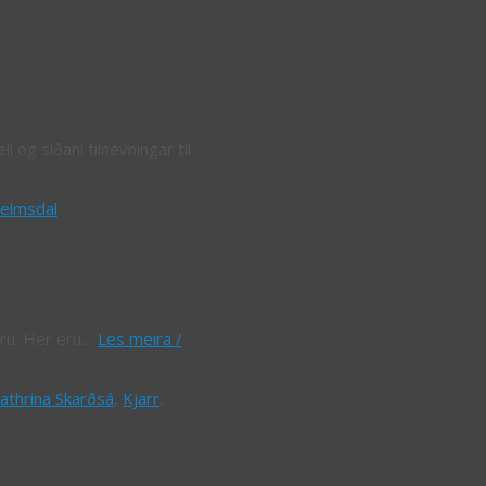
 now in 4
 og síðani tilnevningar til
elmsdal
kæru. Her eru…
Les meira /
athrina Skarðsá
,
Kjarr
,