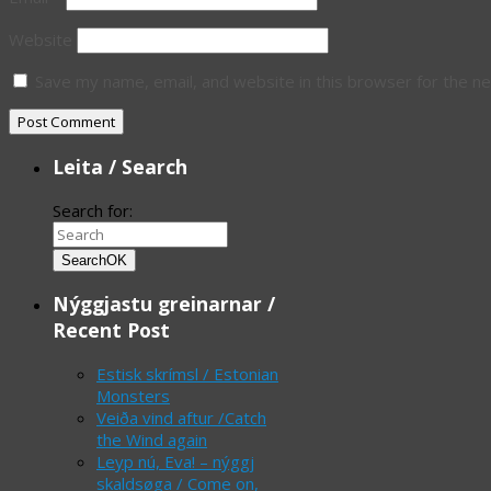
Website
Save my name, email, and website in this browser for the n
Leita / Search
Search for:
Search
OK
Nýggjastu greinarnar /
Recent Post
Estisk skrímsl / Estonian
Monsters
Veiða vind aftur /Catch
the Wind again
Leyp nú, Eva! – nýggj
skaldsøga / Come on,