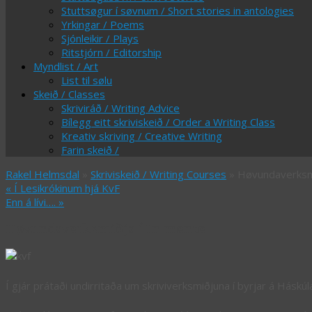
Stuttsøgur í søvnum / Short stories in antologies
Yrkingar / Poems
Sjónleikir / Plays
Ritstjórn / Editorship
Myndlist / Art
List til sølu
Skeið / Classes
Skriviráð / Writing Advice
Bílegg eitt skriviskeið / Order a Writing Class
Kreativ skriving / Creative Writing
Farin skeið /
Rakel Helmsdal
»
Skriviskeið / Writing Courses
» Høvundaverksmi
«
Í Lesikrókinum hjá KvF
Enn á lívi….
»
Høvundaverksmiðja í In mente
Í gjár prátaði undirritaða um skriviverksmiðjuna í byrjar á Háskú