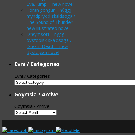
Eva, jump! – new novel
Toran gongur – nýggj
myndprýdd skaldsøga /
The Sound of Thunder –
new illustrated novel
Dreymsótt – nýggj
dystopisk skaldsøga /
Dream Death – new
dystopian novel
Evni / Categories
Evni / Categories
Goymsla / Arcive
Goymsla / Arcive