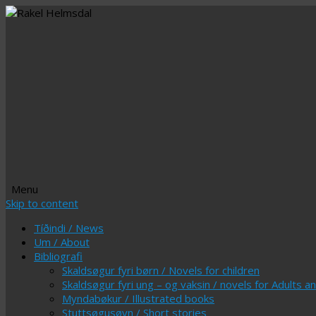
Menu
Skip to content
Tíðindi / News
Um / About
Bibliografi
Skaldsøgur fyri børn / Novels for children
Skaldsøgur fyri ung – og vaksin / novels for Adults 
Myndabøkur / Illustrated books
Stuttsøgusøvn / Short stories