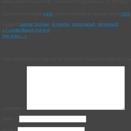
Nøkur pláss eru enn eftir, so hevur tú hug at koma, so set teg í
Les meira um skeiði
HER
! og les ummælið av líknandi skeiði
HER
.
Tagged
Gunnar Nolsøe
,
In mente
,
Kringvarpið
,
skriviskeið
.
«
Í Lesikrókinum hjá KvF
Enn á lívi….
»
Leave a Reply
Your email address will not be published.
Required fields are m
Comment
*
Name
*
Email
*