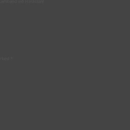
 samband við Háskúlan!
arked
*