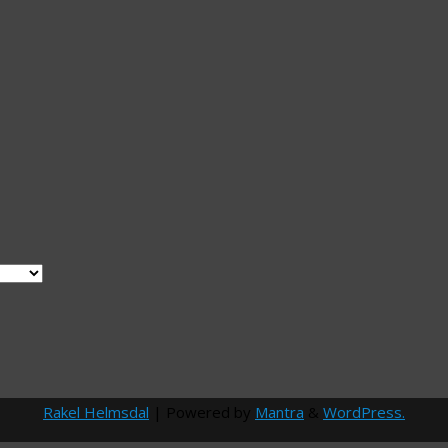
Rakel Helmsdal
| Powered by
Mantra
&
WordPress.