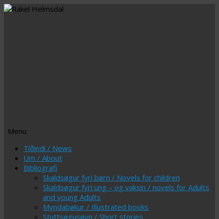
Menu
Skip
Tíðindi / News
to
Um / About
content
Bibliografi
Skaldsøgur fyri børn / Novels for children
Skaldsøgur fyri ung – og vaksin / novels for Adults
and young Adults
Myndabøkur / Illustrated books
Stuttsøgusøvn / Short stories