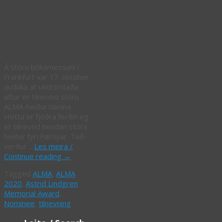
Memorial
Award 4. ferð /
4th time
Á stóru bókamessuni í
Frankfurt var 17. oktober
avdúka at undrirritaða
aftur er tilnevnd stóru
ALMA-heiðurslønina.
Hetta er fjóðra ferðin eg
er tilnevnd hendan stóra
heiður fyri Føroyar. Tað
verður…
Les meira /
Continue reading
→
Tagged
ALMA
,
ALMA
2020
,
Astrid Lindgren
Memorial Award
,
Nominee
,
tilnevning