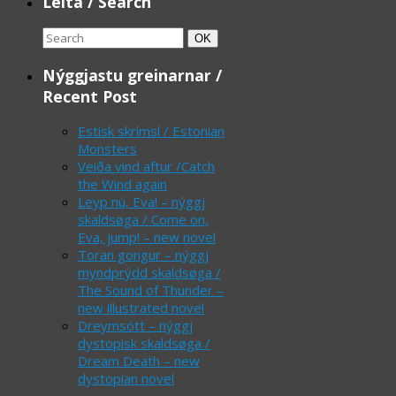
Leita / Search
Search
Search
OK
for:
Nýggjastu greinarnar /
Recent Post
Estisk skrímsl / Estonian
Monsters
Veiða vind aftur /Catch
the Wind again
Leyp nú, Eva! – nýggj
skaldsøga / Come on,
Eva, jump! – new novel
Toran gongur – nýggj
myndprýdd skaldsøga /
The Sound of Thunder –
new illustrated novel
Dreymsótt – nýggj
dystopisk skaldsøga /
Dream Death – new
dystopian novel