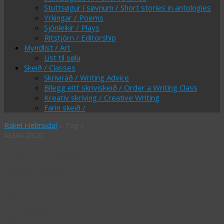
Stuttsøgur í søvnum / Short stories in antologies
Yrkingar / Poems
Sjónleikir / Plays
Ritstjórn / Editorship
Myndlist / Art
List til sølu
Skeið / Classes
Skriviráð / Writing Advice
Bílegg eitt skriviskeið / Order a Writing Class
Kreativ skriving / Creative Writing
Farin skeið /
Rakel Helmsdal
» Tag »
ALMA 2020
Tag Archives:
ALMA 2020
Astrid
Lindgren