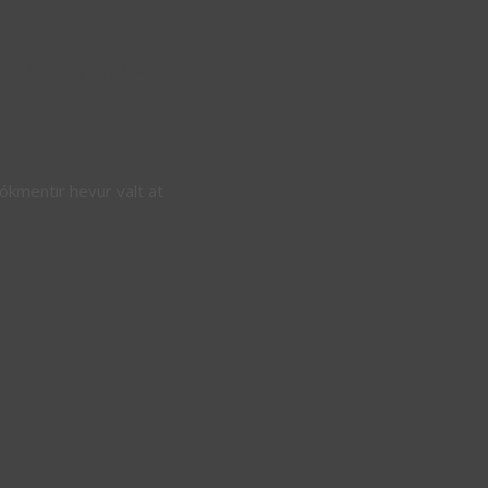
orðurráðsins
bókmentir hevur valt at