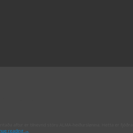
ð / 4th time
ritaða aftur er tilnevnd stóru ALMA-heiðurslønina. Hetta er fjóðra 
inue reading
→