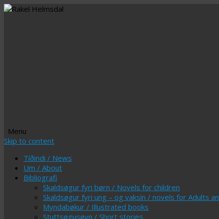
Menu
Skip to content
Tíðindi / News
Um / About
Bibliografi
Skaldsøgur fyri børn / Novels for children
Skaldsøgur fyri ung – og vaksin / novels for Adults 
Myndabøkur / Illustrated books
Stuttsøgusøvn / Short stories