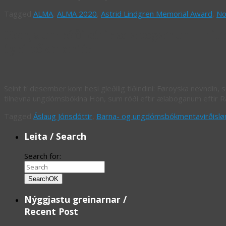
Tagged
ALMA
,
ALMA 2020
,
Astrid Lindgren Memorial Award
,
No
Hon, sum róði eftir ælaboganum – ti
fyri bókmentir
Seint tí desember kom hesi gleðilig tíðindini: Føroyska nevndin, 
tilnevna ungdómsbókina Hon, sum róði eftir ælaboganum eftir 
Tagged
Áslaug Jónsdóttir
,
Barna- og ungdómsbókmentavirðislø
Leita / Search
Search for:
Search
OK
Nýggjastu greinarnar /
Recent Post