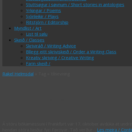
Stuttsøgur í søvnum / Short stories in antologies
Yrkingar / Poems
Sjónleikir / Plays
Ritstjórn / Editorship
Myndlist / Art
List til sølu
Skeið / Classes
Skriviráð / Writing Advice
Bílegg eitt skriviskeið / Order a Writing Class
Kreativ skriving / Creative Writing
Farin skeið /
Rakel Helmsdal
» Tag » tilnevning
Tag Archives:
tilnevning
Astrid Lindgren Memorial Award 4. fer
Á stóru bókamessuni í Frankfurt var 17. oktober avdúka at undrir
hendan stóra heiður fyri Føroyar. Tað verður…
Les meira / Cont