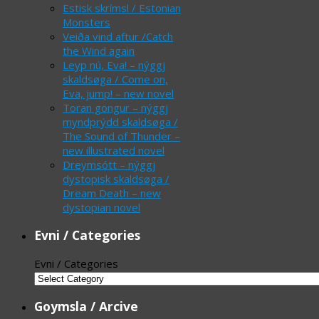
Estisk skrímsl / Estonian
Monsters
Veiða vind aftur /Catch
the Wind again
Leyp nú, Eva! – nýggj
skaldsøga / Come on,
Eva, jump! – new novel
Toran gongur – nýggj
myndprýdd skaldsøga /
The Sound of Thunder –
new illustrated novel
Dreymsótt – nýggj
dystopisk skaldsøga /
Dream Death – new
dystopian novel
Evni / Categories
Evni / Categories
Goymsla / Arcive