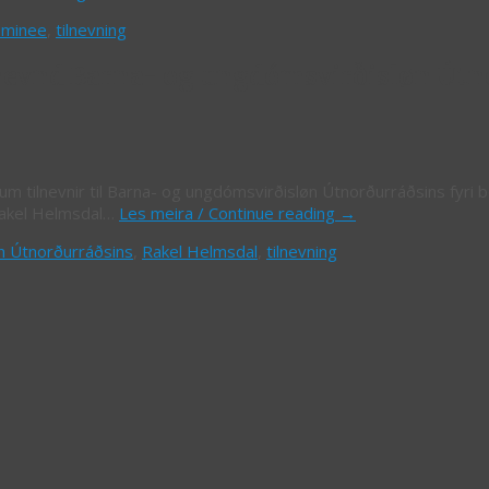
minee
,
tilnevning
lnevnd Barna- og ungdómsvirðisløn Útn
sum tilnevnir til Barna- og ungdómsvirðisløn Útnorðurráðsins fyri 
Rakel Helmsdal…
Les meira / Continue reading
→
n Útnorðurráðsins
,
Rakel Helmsdal
,
tilnevning