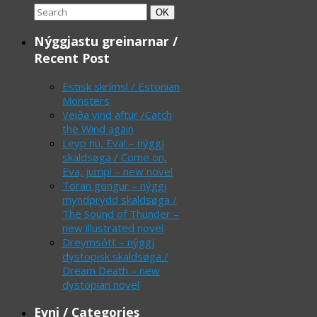
Search
Search
OK
for:
Nýggjastu greinarnar /
Recent Post
Estisk skrímsl / Estonian
Monsters
Veiða vind aftur /Catch
the Wind again
Leyp nú, Eva! – nýggj
skaldsøga / Come on,
Eva, jump! – new novel
Toran gongur – nýggj
myndprýdd skaldsøga /
The Sound of Thunder –
new illustrated novel
Dreymsótt – nýggj
dystopisk skaldsøga /
Dream Death – new
dystopian novel
Evni / Categories