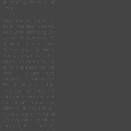
til. Tí má eg tríva í eitt lítið
viðmæli.
“Skrímslini” er søgan um
trøllini, skepilsini, verurnar
bæði Stóra Skrímsl og Lítla
Skrímsl. Vit kenna tey frá
bókunum av sama navni.
Og sum nógv av okkum,
stór og smá, hava tikið til
okkara. Vit kenna tey og
teirra trupulleikar so væl
aftur í okkara egnu
kringlutu mannaverð.
Vinalag, klandur, semja,
umsorgan, ósketni, ja, alt,
sum ger okkara samband
við onnur rundan um
okkum til tíðir so fløkjut. Í
Rakelsa søgum verður alt
tað fløkjasliga fortalt so
sára einfalt, rørandi,