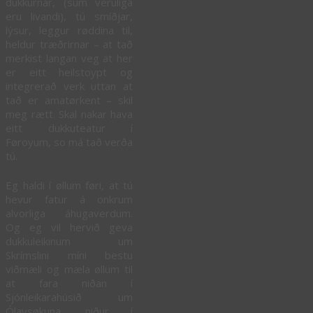
dukkurnar, (sum veruliga
eru livandi), tú smíðjar,
lýsur, leggur røddina til,
heldur træðrirnar – at tað
merkist langan veg at her
er eitt heilstoypt og
integrerað verk uttan at
tað er amatørkent – skil
meg rætt. Skal nakar hava
eitt dukkuteatur í
Føroyum, so má tað verða
tú.
Eg haldi í øllum føri, at tú
hevur fatur á onkrum
alvorliga áhugaverdum.
Og eg vil hervið geva
dukkuleikinum um
Skrímslini míni bestu
viðmæli og mæla øllum til
at fara niðan í
Sjónleikarahúsið um
Ólavsøkuna, niður í