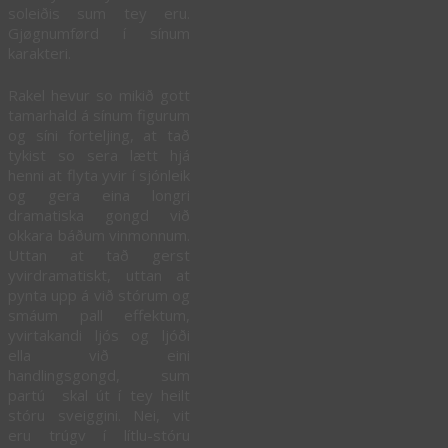
soleiðis sum tey eru.
Gjøgnumførd í sínum
karakteri.
Rakel hevur so mikið gott
tamarhald á sínum figurum
og síni forteljing, at tað
tykist so sera lætt hjá
henni at flyta yvir í sjónleik
og gera eina longri
dramatiska gongd við
okkara báðum vinmonnum.
Uttan at tað gerst
yvirdramatiskt, uttan at
pynta upp á við stórum og
smáum pall effektum,
yvirtakandi ljós og ljóði
ella við eini
handlingsgongd, sum
partú skal út í tey heilt
stóru sveiggini. Nei, vit
eru trúgv í lítlu-stóru