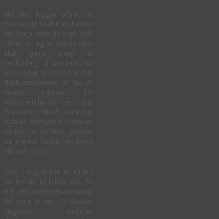
Má líka leggja aftrat at
marionett teatur er heldur
ikki bara sum at siga tað.
Uttan at eg á nakran hátt
skal gera meg til
serfrøðing á økinum, so
eru nógvir parametrar hjá
dukkuføraranum at fáa at
renna saman. Ein
marionettførari er eitt
lívsstarv, nakað sum ein
Kabuki dansari í indiskari
leiklist, tú forfínar, pussar
og mennir hetta handverk
alt lívið. Sigst.
Gott í teg Rakel, at tú ert
so treisk, tú blívur við. Tú
ert ein hugflogs-maskina.
Tú oysir úr tær. Tú skrivar
søgurnar, seymar