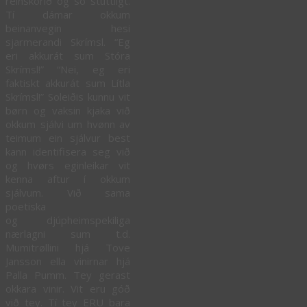
reinskorið og so stuttligt.
Tí dámar okkum
beinanvegin hesi
sjarmerandi Skrímsl. “Eg
eri akkurát sum Stóra
Skrímsl!” “Nei, eg eri
faktiskt akkurát sum Lítla
Skrímsl!” Soleiðis kunnu vit
børn og vaksin kjaka við
okkum sjálvi um hvønn av
teimum ein sjálvur best
kann identifisera seg við
og hvørs eginleikar vit
kenna aftur í okkum
sjálvum. Við sama
poetiska
og djúpheimspekiliga
nærlagni sum t.d.
Mumitrøllini hjá Tove
Jansson ella vinirnar hjá
Palla Pumm. Tey gerast
okkara vinir. Vit eru góð
við tey. Tí tey ERU bara