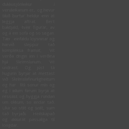
dukkusjónleikur í
veruleikanum er, og hevur
tikið burtur heldur enn at
leggja aftrat. Bert
baktjald, tveir figurar, av
og á ein sofa og so søgan.
Tær einfaldu loysninar og
harvið sleppur tað
kompleksa framat. Vit
verða drigin inn í verðina
hjá Skrímslunum. Vit
undrast. Og júst tá
hugurin byrjar at mettast
við Skrímslafinurligheitum
og har lítli sonur mín og
eg í øllum førum byrja at
ressast og hyggja rundan
um okkum, so endar tað.
Líka so stilt og snilt, sum
tað byrjaði. Heilskapað
og akkurát passaliga til
longdar.