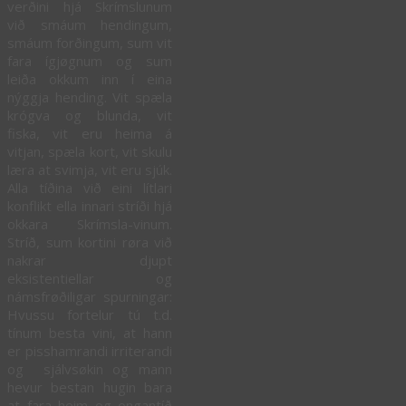
verðini hjá Skrímslunum
við smáum hendingum,
smáum forðingum, sum vit
fara ígjøgnum og sum
leiða okkum inn í eina
nýggja hending. Vit spæla
krógva og blunda, vit
fiska, vit eru heima á
vitjan, spæla kort, vit skulu
læra at svimja, vit eru sjúk.
Alla tíðina við eini lítlari
konflikt ella innari stríði hjá
okkara Skrímsla-vinum.
Stríð, sum kortini røra við
nakrar djupt
eksistentiellar og
námsfrøðiligar spurningar:
Hvussu fortelur tú t.d.
tínum besta vini, at hann
er pisshamrandi irriterandi
og sjálvsøkin og mann
hevur bestan hugin bara
at fara heim og ongantíð