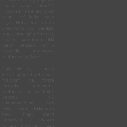
spæla saman aftur???
Hvussu er mann ein góður
vinur? Hví keðir mann
seg? Hetta eru so sera
viðkomandi og veruligir
trupulleikar hjá stórum og
smáum, sum tíbetur ikki
verða penslaðir út í
Karavellu Marionett-
teatrinum hjá Rakel.
Sjálv haldi eg, at hesin
leikurin hepnast betur enn
“deputin” hjá fyrsta
føroyska marionett-
teatrinum, sum bar heitið
Revurin við
silkiturriklæðnum. Tað
tykist sum dukkuførari
hevur fingið størri
tamarhald á hesum
torføra mediinum, sum