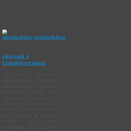
Marionett-teatur
við “Skrímslunum”
Týsdagin 26 juli 2012
Gunnvá
Zachariasen
skrivaði á
Listablogginum
Eg var í gjár til
dukkusjónleik. Karavella
Marionett-teatur hjá Rakel
Helmsdal. Leikurin var
“Skrímslini”. Og eg fekk í
løtum hasa kensluna, at
magiin og poesiin stendur
út í rúmið og at hendan
verðin hjá báðu
Skrímslunum er alt, sum er