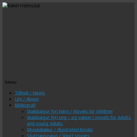
Menu
Skip
Tíðindi / News
to
Um / About
content
Bibliografi
Skaldsøgur fyri børn / Novels for children
Skaldsøgur fyri ung – og vaksin / novels for Adults
and young Adults
Myndabøkur / Illustrated books
Stuttsøgusøvn / Short stories