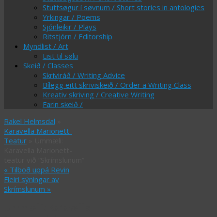
Stuttsøgur í søvnum / Short stories in antologies
Yrkingar / Poems
Sjónleikir / Plays
Ritstjórn / Editorship
Myndlist / Art
List til sølu
Skeið / Classes
Skriviráð / Writing Advice
Bílegg eitt skriviskeið / Order a Writing Class
Kreativ skriving / Creative Writing
Farin skeið /
Rakel Helmsdal
»
Karavella Marionett-
Teatur
» Ummæli:
Karavella Marionett-
teatur við “Skrímslunum”
«
Tilboð uppá Revin
Fleiri sýningar av
Skrímslunum
»
Ummæli: Karavella