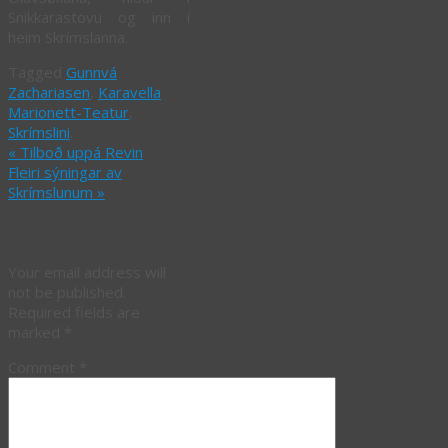
Snikkarastovu og inn í
heim Skrímslanna.
Tagged
Gunnvá
Zachariasen
,
Karavella
Marionett-Teatur
,
Skrímslini
.
«
Tilboð uppá Revin
Fleiri sýningar av
Skrímslunum
»
Leave a Reply
Your email address will
not be published.
Required fields are
marked
*
Comment
*