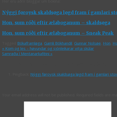
Her eru aðrir bloggar um bókina:
Nýggj føroysk skaldsøga løgd fram í gamlari st
Hon, sum róði eftir ælaboganum – skaldsøga
Hon, sum róði eftir ælaboganum – Sneak Peak
Tagged
Bókaframløga
,
Gamli Bókhandil
,
Gunnar Nolsøe
,
Hon
,
Ho
«
Kom og les – høvundar og sjónleikarar vitja skúlar
Samrøða í Mentanarkaféini
»
One Response to
Hon, sum róði eftir ælaboganum
Pingback:
Nýggj føroysk skaldsøga løgd fram í gamlari sto
Leave a Reply
Your email address will not be published.
Required fields are m