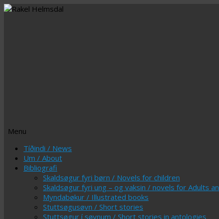
Menu
Skip
Tíðindi / News
to
Um / About
content
Bibliografi
Skaldsøgur fyri børn / Novels for children
Skaldsøgur fyri ung – og vaksin / novels for Adults 
Myndabøkur / Illustrated books
Stuttsøgusøvn / Short stories
Stuttsøgur í søvnum / Short stories in antologies