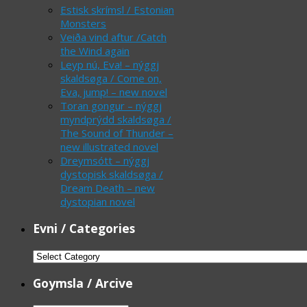
Estisk skrímsl / Estonian
Monsters
Veiða vind aftur /Catch
the Wind again
Leyp nú, Eva! – nýggj
skaldsøga / Come on,
Eva, jump! – new novel
Toran gongur – nýggj
myndprýdd skaldsøga /
The Sound of Thunder –
new illustrated novel
Dreymsótt – nýggj
dystopisk skaldsøga /
Dream Death – new
dystopian novel
Evni / Categories
Evni
/
Goymsla / Arcive
Categories