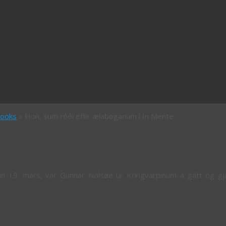
books
» Hon, sum róði eftir ælaboganum í In Mente
nn 19. mars, var Gunnar Nolsøe úr Kringvarpinum á gátt og g