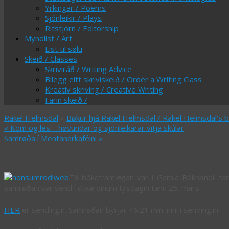
Yrkingar / Poems
Sjónleikir / Plays
Ritstjórn / Editorship
Myndlist / Art
List til sølu
Skeið / Classes
Skriviráð / Writing Advice
Bílegg eitt skriviskeið / Order a Writing Class
Kreativ skriving / Creative Writing
Farin skeið /
Rakel Helmsdal
»
Bøkur hjá Rakel Helmsdal / Rakel Helmsdal's 
«
Kom og les – høvundar og sjónleikarar vitja skúlar
Samrøða í Mentanarkaféini
»
Hon, sum róði eftir ælaboganum í In Mente
Tá bókaframløgan var í Gamla Bókhandli ta
samrøðan var send í útvarpinum týsdagin tann 25. mars.
HER
er sendingin. Samrøðan byrjar 46:21 min. inni í sendingini.