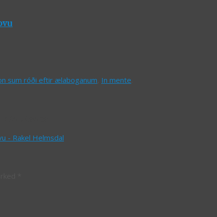
ovu
n sum róði eftir ælaboganum
,
In mente
.
 í In Mente
vu - Rakel Helmsdal
arked
*