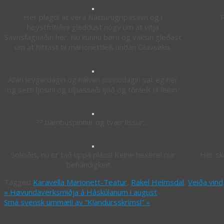
Her plagdi at vera Náttúrugripasavn og í
P
heystfrítíðini gleddust nógv um at vitja
Savnsfagnaðin her. Nú kunnu børn og vaksin gleðast
um at hittast til marionettleik undan Ólavsøku.
Allan leygardagin og hálvan sunnudagin sat eg her
og setti ljósini og tilpassaði ljóð og tónleik til leikin.
?? bambuspinnur og tvær lissur….
Soleiðis, nú er tað uppá pláss! Keine hexerei nur
Her ska
behändigkeit…..
Tagged
Karavella Marionett-Teatur
,
Rakel Helmsdal
,
Veiða vind
«
Høvundaverksmiðja á Háskúlanum í august
Smá svensk ummæli av “Klandursskrímsl”
»
One Response to
Seinastu dagarnar undan frums