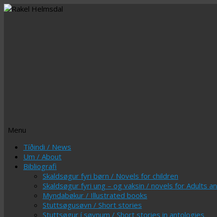
Menu
Skip
Tíðindi / News
to
Um / About
content
Bibliografi
Skaldsøgur fyri børn / Novels for children
Skaldsøgur fyri ung – og vaksin / novels for Adults 
Myndabøkur / Illustrated books
Stuttsøgusøvn / Short stories
Stuttsøgur í søvnum / Short stories in antologies