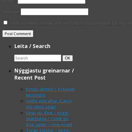
Email
*
Website
Save my name, email, and website in this browser for the n
Leita / Search
Search
Search
OK
for:
Nýggjastu greinarnar /
Recent Post
Estisk skrímsl / Estonian
Monsters
Veiða vind aftur /Catch
the Wind again
Leyp nú, Eva! – nýggj
skaldsøga / Come on,
Eva, jump! – new novel
Toran gongur – nýggj