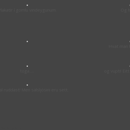
lakatir í gomlu vindeygunum.
Og h
Hvat man 
toga…..
og vupti! Eitt
l ruddast! Men salsljósini eru sett.
.
ýningina