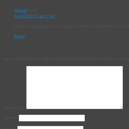
Áslaug
says:
24/07/2013 at 21:47
Stort arbejde! Jeg tror arbejder mindst 10 Rakel’er hos Ka
Reply
Leave a Reply
Your email address will not be published.
Required fields are m
Comment
*
Name
*