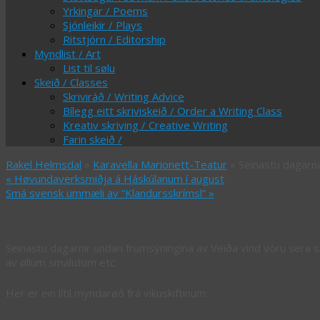
Yrkingar / Poems
Sjónleikir / Plays
Ritstjórn / Editorship
Myndlist / Art
List til sølu
Skeið / Classes
Skriviráð / Writing Advice
Bílegg eitt skriviskeið / Order a Writing Class
Kreativ skriving / Creative Writing
Farin skeið /
Rakel Helmsdal
»
Karavella Marionett-Teatur
» Seinastu dagarn
«
Høvundaverksmiðja á Háskúlanum í august
Smá svensk ummæli av “Klandursskrímsl”
»
Seinastu dagarnar undan frumsýningina
Seinastu dagarnir undan frumsýningina av Veiða vind vóru sera st
av øllum smálutum etc.
Her er ein lítil myndarøð frá vikuskiftinum: