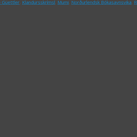
e Güettler
,
Klandursskrímsl
,
Mumi
,
Norðurlendsk Bókasavnsvika
,
R