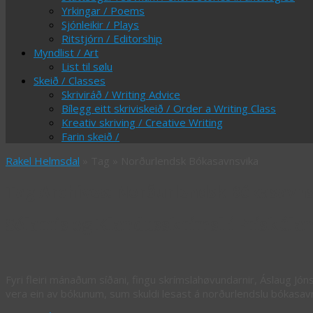
Yrkingar / Poems
Sjónleikir / Plays
Ritstjórn / Editorship
Myndlist / Art
List til sølu
Skeið / Classes
Skriviráð / Writing Advice
Bílegg eitt skriviskeið / Order a Writing Class
Kreativ skriving / Creative Writing
Farin skeið /
Rakel Helmsdal
» Tag » Norðurlendsk Bókasavnsvika
Tag Archives:
Norðurlendsk Bókasavns
Sólarris og Klandusskrímsl í Frískúla
Fyri fleiri mánaðum síðani, fingu skrímslahøvundarnir, Áslaug Jónsd
vera ein av bókunum, sum skuldi lesast á norðurlendslu bókasa