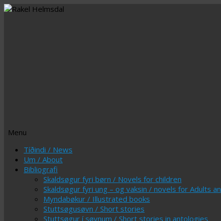
Menu
Skip
Tíðindi / News
to
Um / About
content
Bibliografi
Skaldsøgur fyri børn / Novels for children
Skaldsøgur fyri ung – og vaksin / novels for Adults 
Myndabøkur / Illustrated books
Stuttsøgusøvn / Short stories
Stuttsøgur í søvnum / Short stories in antologies