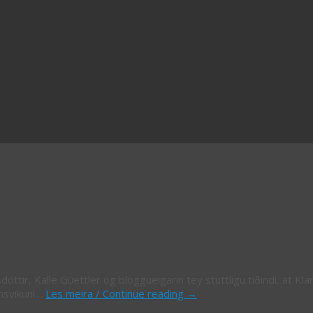
vika
num í Havn
óttir, Kalle Güettler og bloggueigarin tey stuttligu tíðindi, at Klan
vnsvikuni…
Les meira / Continue reading
→