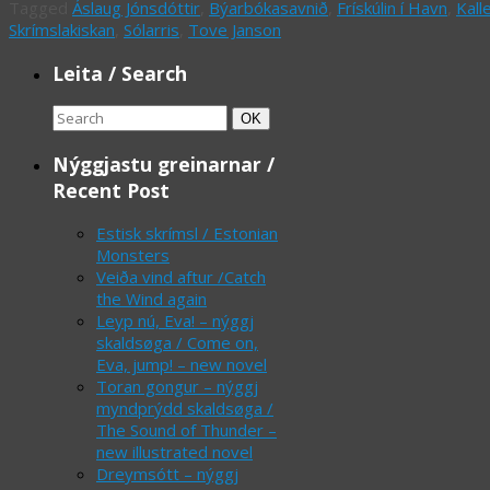
Tagged
Áslaug Jónsdóttir
,
Býarbókasavnið
,
Frískúlin í Havn
,
Kall
Skrímslakiskan
,
Sólarris
,
Tove Janson
Leita / Search
Search
Search
OK
for:
Nýggjastu greinarnar /
Recent Post
Estisk skrímsl / Estonian
Monsters
Veiða vind aftur /Catch
the Wind again
Leyp nú, Eva! – nýggj
skaldsøga / Come on,
Eva, jump! – new novel
Toran gongur – nýggj
myndprýdd skaldsøga /
The Sound of Thunder –
new illustrated novel
Dreymsótt – nýggj