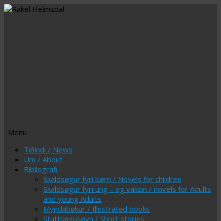
Menu
Skip
Tíðindi / News
to
Um / About
content
Bibliografi
Skaldsøgur fyri børn / Novels for children
Skaldsøgur fyri ung – og vaksin / novels for Adults
and young Adults
Myndabøkur / Illustrated books
Stuttsøgusøvn / Short stories