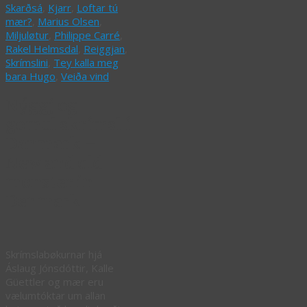
Skarðsá
,
Kjarr
,
Loftar tú
mær?
,
Marius Olsen
,
Miljuløtur
,
Philippe Carré
,
Rakel Helmsdal
,
Reiggjan
,
Skrímslini
,
Tey kalla meg
bara Hugo
,
Veiða vind
Nýggj og
gomul skrímsl í
Danmark –
New and old
monster in
Denmark
Skrímslabøkurnar hjá
Áslaug Jónsdóttir, Kalle
Güettler og mær eru
vælumtóktar um allan