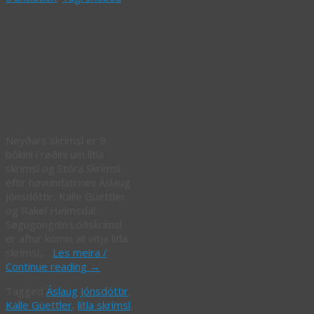
Neyðars
skrímsl /
Monsters in
Trouble
Neyðars skrímsl er 9.
bókini í røðini um lítla
skrímsl og Stóra Skrímsl
eftir høvundatrioini Áslaug
Jónsdóttir, Kalle Güettler
og Rakel Helmsdal.
Søgugongdin:Loðskrímsl
er aftur komin at vitja lítla
skrímsl,…
Les meira /
Continue reading
→
Tagged
Áslaug Jónsdóttir
,
Kalle Güettler
,
lítla skrímsl
,