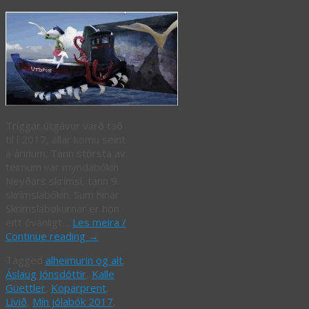
Tríggar útgávur varð tað
til í 2017, allar komu seint
á árinum. Tann stórsta av
teimum var myndabókin
Neyðars skrímsl, tann 9.
skrímslabókin. Sum hinar
Skrímslabøkurnar er hon
eitt óvanligt…
Les meira /
Continue reading
→
Tagged
alheimurin og alt
,
Áslaug Jónsdóttir
,
Kalle
Güettler
,
Koparprent
,
Lívið
,
Mín jólabók 2017
,