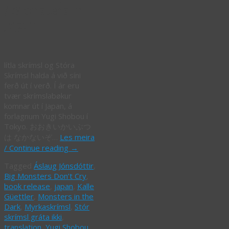
/ Monsters in
Japan
lítla skrímsl og Stóra
Skrímsl halda á við síni
ferð út í verð. Í ár eru
tvær skrímslabøkur
komnar út í Japan, á
forlagnum Yugi Shobou í
Tokyo. おおきいかいぶつ
は なかないぞ…
Les meira
/ Continue reading
→
Tagged
Áslaug Jónsdóttir
,
Big Monsters Don’t Cry
,
book release
,
japan
,
Kalle
Güettler
,
Monsters in the
Dark
,
Myrkaskrímsl
,
Stór
skrímsl gráta ikki
,
translation
,
Yugi Shobou