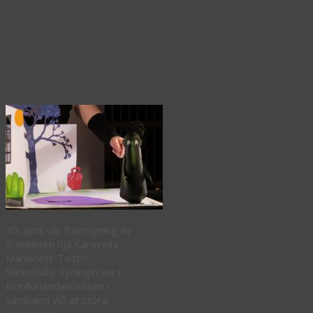
Skrímslalív – 5.
leikverk hjá
Karavella
Marionett-
Teatri
30. apríl var frumsýning av
5. leikinum hjá Karavella
Marionett-Teatri:
Skrímslalív. Sýningin var í
Norðurlandahúsinum í
samband við at stóra