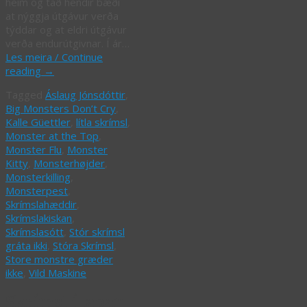
heim og tað hendir bæði
at nýggja útgávur verða
týddar og at eldri útgávur
verða endurútgivnar. Í ár…
Les meira / Continue
reading
→
Tagged
Áslaug Jónsdóttir
,
Big Monsters Don’t Cry
,
Kalle Güettler
,
lítla skrímsl
,
Monster at the Top
,
Monster Flu
,
Monster
Kitty
,
Monsterhøjder
,
Monsterkilling
,
Monsterpest
,
Skrímslahæddir
,
Skrímslakiskan
,
Skrímslasótt
,
Stór skrímsl
gráta ikki
,
Stóra Skrímsl
,
Store monstre græder
ikke
,
Vild Maskine
Skrímsl í Japan