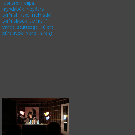
Monster i knipa
,
myndabók
,
Neyðars
skrímsl
,
Rakel Helmsdal
,
Skrímslabók
,
Skrímsli í
vanda
,
stuttsøga
,
Tú ert
púra svøk!
,
Vencil
,
Yrking
Bókin er
pallurin –
Ummæli av
Skrímslalív
eftir Laufey
Brynhildardóttir