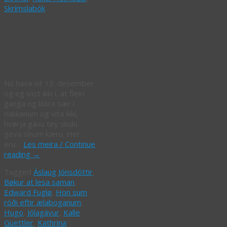
Skrímslabók
Bókajólagávuhugskot
2022
Nú hava vit 13. desember
og eg ivist ikki í, at fleiri
ganga og klóra sær í
nakkanum og vita ikki,
hvørja gávu tey skulu
geva sínum kæru. Her
eru…
Les meira / Continue
reading
→
Tagged
Áslaug Jónsdóttir
,
Bøkur at lesa saman
,
Edward Fuglø
,
Hon sum
róði eftir ælaboganum
,
Hugo
,
Jólagávur
,
Kalle
Güettler
,
Kathrina