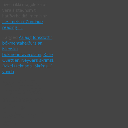
tíverri ikki møguleika at
vera á staðnum til
hátíðarhaldið, men hinir…
Les meira / Continue
reading
→
Tagged
Áslaug Jónsdóttir
,
bókmentaheiðursløn
,
islensku
bokmenntaverdlaun
,
Kalle
Güettler
,
Neyðars skrímsl
,
Rakel Helmsdal
,
Skrímsli í
vanda
Myndabók,
myndprýdd
stuttsøga og
yrking –
útgávurnar í
2017