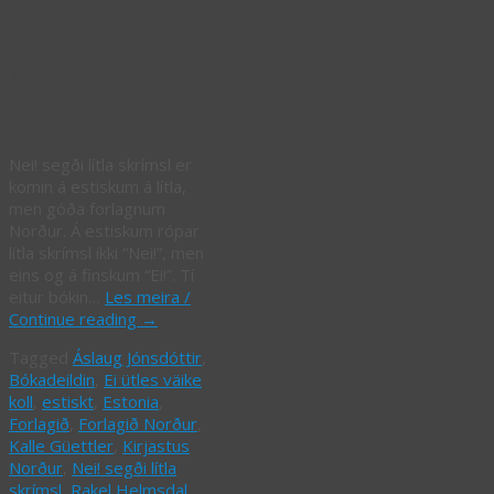
Estisk skrímsl /
Estonian
Monsters
Nei! segði lítla skrímsl er
komin á estiskum á lítla,
men góða forlagnum
Norður. Á estiskum rópar
lítla skrímsl ikki “Nei!”, men
eins og á finskum “Ei!”. Tí
eitur bókin…
Les meira /
Continue reading
→
Tagged
Áslaug Jónsdóttir
,
Bókadeildin
,
Ei ütles väike
koll
,
estiskt
,
Estonia
,
Forlagið
,
Forlagið Norður
,
Kalle Güettler
,
Kirjastus
Norður
,
Nei! segði lítla
skrímsl
,
Rakel Helmsdal
,