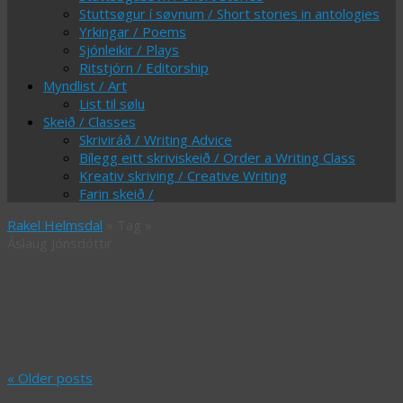
Stuttsøgur í søvnum / Short stories in antologies
Yrkingar / Poems
Sjónleikir / Plays
Ritstjórn / Editorship
Myndlist / Art
List til sølu
Skeið / Classes
Skriviráð / Writing Advice
Bílegg eitt skriviskeið / Order a Writing Class
Kreativ skriving / Creative Writing
Farin skeið /
Rakel Helmsdal
» Tag »
Áslaug Jónsdóttir
Tag Archives:
Áslaug
Jónsdóttir
«
Older posts