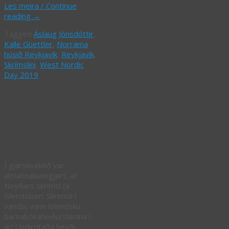
Les meira / Continue
reading
→
Tagged
Áslaug Jónsdóttir
,
Kalle Güettler
,
Norræna
húsið Reykjavík
,
Reykjavík
,
Skrímslini
,
West Nordic
Day 2019
Neyðars
skrímsl vunnið
heiður í Íslandi
Í gjárskvøldið var
almannakunngjørt, at
Neyðars skrímsl (á
íslendskum: Skrímsli í
vanda) vann íslendsku
barnabókaheiðurslønina í
ár! Undirritaða hevði