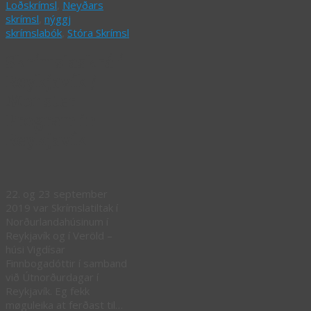
Loðskrímsl
,
Neyðars
skrímsl
,
nýggj
skrímslabók
,
Stóra Skrímsl
Skrímslaskrá í
Reykjavík /
Monster
Program in
Reykjavík
22. og 23 september
2019 var Skrímslatiltak í
Norðurlandahúsinum í
Reykjavík og í Veröld –
húsi Vigdísar
Finnbogadóttir í samband
við Útnorðurdagar í
Reykjavík. Eg fekk
møguleika at ferðast til…