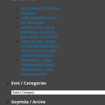
Estisk skrímsl / Estonian
Monsters
Veiða vind aftur /Catch
the Wind again
Leyp nú, Eva! – nýggj
skaldsøga / Come on,
Eva, jump! – new novel
Toran gongur – nýggj
myndprýdd skaldsøga /
The Sound of Thunder –
new illustrated novel
Dreymsótt – nýggj
dystopisk skaldsøga /
Dream Death – new
dystopian novel
Evni / Categories
Evni
/
Goymsla / Arcive
Categories