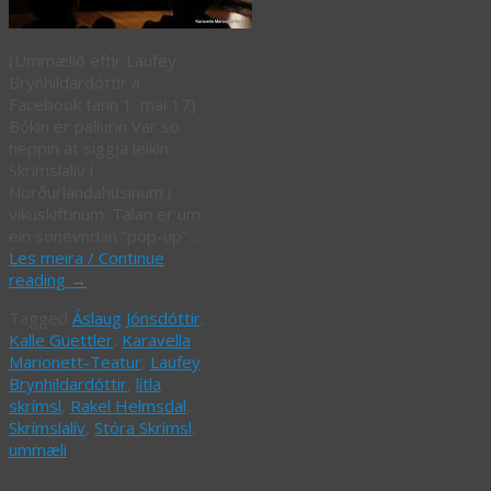
(Ummælið eftir Laufey
Brynhildardóttir á
Facebook tann 1. mai 17)
Bókin er pallurin Var so
heppin at síggja leikin
Skrímslalív í
Norðurlandahúsinum í
vikuskiftinum. Talan er um
ein sonevndan “pop-up”…
Les meira / Continue
reading
→
Tagged
Áslaug Jónsdóttir
,
Kalle Güettler
,
Karavella
Marionett-Teatur
,
Laufey
Brynhildardóttir
,
lítla
skrímsl
,
Rakel Helmsdal
,
Skrímslalív
,
Stóra Skrímsl
,
ummæli