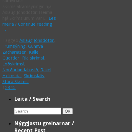
samvirkna
skrímslaframsýningin hjá
Áslaug Jónsdóttir: Heima
hjá Skrímslunum var í…
Les
meira / Continue reading
→
Tagged
Áslaug Jónsdóttir
,
Frumsýning
,
Gunnvá
Zachariasen
,
Kalle
Güettler
,
lítla skrímsl
,
Loðskrímsl
,
Norðurlandahúsið
,
Rakel
Helmsdal
,
Skrímslalív
,
Stóra Skrímsl
1
2
3
4
5
Leita / Search
Search
Search
OK
for:
Nýggjastu greinarnar /
Recent Post