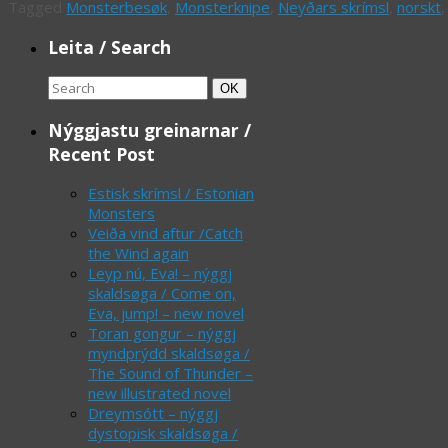
Tagged
Monsterbesøk
,
Monsterknipe
,
Neyðars skrímsl
,
norskt
Leita / Search
Search
Search
OK
for:
Nýggjastu greinarnar /
Recent Post
Estisk skrímsl / Estonian
Monsters
Veiða vind aftur /Catch
the Wind again
Leyp nú, Eva! – nýggj
skaldsøga / Come on,
Eva, jump! – new novel
Toran gongur – nýggj
myndprýdd skaldsøga /
The Sound of Thunder –
new illustrated novel
Dreymsótt – nýggj
dystopisk skaldsøga /