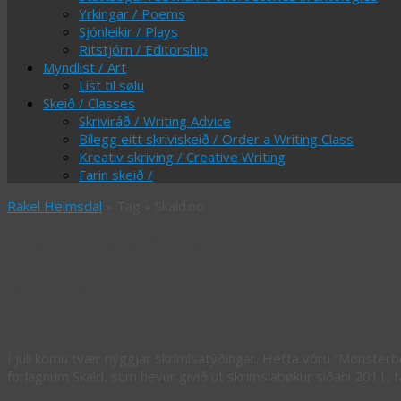
Yrkingar / Poems
Sjónleikir / Plays
Ritstjórn / Editorship
Myndlist / Art
List til sølu
Skeið / Classes
Skriviráð / Writing Advice
Bílegg eitt skriviskeið / Order a Writing Class
Kreativ skriving / Creative Writing
Farin skeið /
Rakel Helmsdal
» Tag » Skald.no
Tag Archives:
Skald.no
Norsk skrímsl
Í juli komu tvær nýggjar skrímlsatýðingar. Hetta vóru “Monster
forlagnum Skald, sum hevur givið út skrímslabøkur síðani 2011,