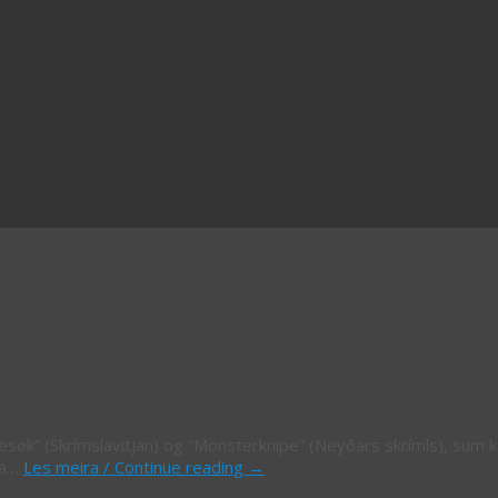
besøk” (Skrímslavitjan) og “Monsterknipe” (Neyðars skrímls), sum 
 tá…
Les meira / Continue reading
→