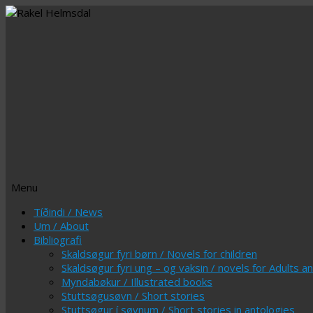
Menu
Skip
Tíðindi / News
to
Um / About
content
Bibliografi
Skaldsøgur fyri børn / Novels for children
Skaldsøgur fyri ung – og vaksin / novels for Adults 
Myndabøkur / Illustrated books
Stuttsøgusøvn / Short stories
Stuttsøgur í søvnum / Short stories in antologies