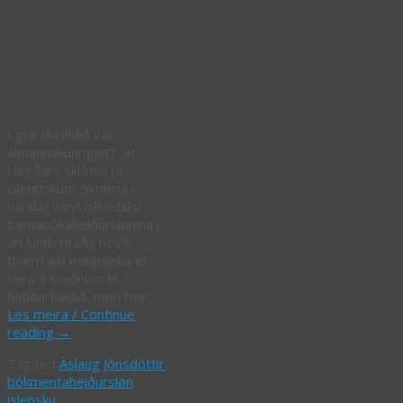
Neyðars
skrímsl vunnið
heiður í Íslandi
Í gjárskvøldið var
almannakunngjørt, at
Neyðars skrímsl (á
íslendskum: Skrímsli í
vanda) vann íslendsku
barnabókaheiðurslønina í
ár! Undirritaða hevði
tíverri ikki møguleika at
vera á staðnum til
hátíðarhaldið, men hinir…
Les meira / Continue
reading
→
Tagged
Áslaug Jónsdóttir
,
bókmentaheiðursløn
,
islensku