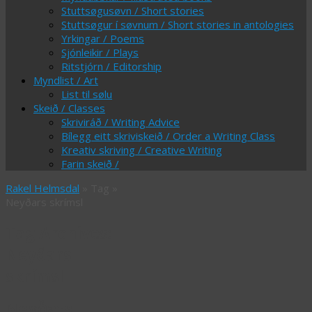
Stuttsøgusøvn / Short stories
Stuttsøgur í søvnum / Short stories in antologies
Yrkingar / Poems
Sjónleikir / Plays
Ritstjórn / Editorship
Myndlist / Art
List til sølu
Skeið / Classes
Skriviráð / Writing Advice
Bílegg eitt skriviskeið / Order a Writing Class
Kreativ skriving / Creative Writing
Farin skeið /
Rakel Helmsdal
» Tag »
Neyðars skrímsl
Tag Archives:
Neyðars
skrímsl
Neyðars