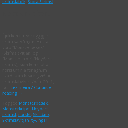
skrímslabók
,
Stóra Skrímsl
Norsk skrímsl
Í juli komu tvær nýggjar
skrímlsatýðingar. Hetta
vóru “Monsterbesøk”
(Skrímslavitjan) og
“Monsterknipe” (Neyðars
skrímls), sum komu út á
norskum hjá forlagnum
Skald, sum hevur givið út
skrímslabøkur síðani 2011,
tá…
Les meira / Continue
reading
→
Tagged
Monsterbesøk
,
Monsterknipe
,
Neyðars
skrímsl
,
norskt
,
Skald.no
,
Skrímslavitjan
,
týðingar