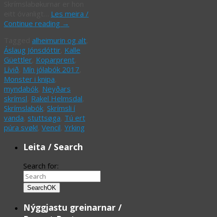
Skrímslabøkurnar er hon
eitt óvanligt…
Les meira /
Continue reading
→
Tagged
alheimurin og alt
,
Áslaug Jónsdóttir
,
Kalle
Güettler
,
Koparprent
,
Lívið
,
Mín jólabók 2017
,
Monster i knipa
,
myndabók
,
Neyðars
skrímsl
,
Rakel Helmsdal
,
Skrímslabók
,
Skrímsli í
vanda
,
stuttsøga
,
Tú ert
púra svøk!
,
Vencil
,
Yrking
Leita / Search
Search for:
Search
OK
Nýggjastu greinarnar /