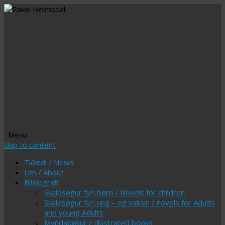
Menu
Skip to content
Tíðindi / News
Um / About
Bibliografi
Skaldsøgur fyri børn / Novels for children
Skaldsøgur fyri ung – og vaksin / novels for Adults
and young Adults
Myndabøkur / Illustrated books