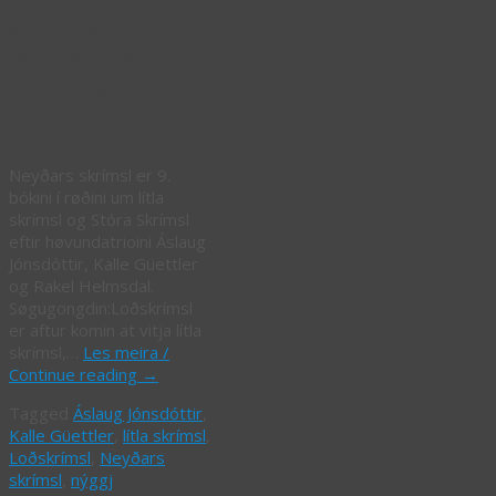
skrímsl /
Monsters in
Trouble
Neyðars skrímsl er 9.
bókini í røðini um lítla
skrímsl og Stóra Skrímsl
eftir høvundatrioini Áslaug
Jónsdóttir, Kalle Güettler
og Rakel Helmsdal.
Søgugongdin:Loðskrímsl
er aftur komin at vitja lítla
skrímsl,…
Les meira /
Continue reading
→
Tagged
Áslaug Jónsdóttir
,
Kalle Güettler
,
lítla skrímsl
,
Loðskrímsl
,
Neyðars
skrímsl
,
nýggj