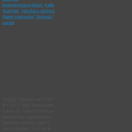
bokmenntaverdlaun
,
Kalle
Güettler
,
Neyðars skrímsl
,
Rakel Helmsdal
,
Skrímsli í
vanda
Myndabók,
myndprýdd
stuttsøga og
yrking –
útgávurnar í
2017
Tríggar útgávur varð tað
til í 2017, allar komu seint
á árinum. Tann stórsta av
teimum var myndabókin
Neyðars skrímsl, tann 9.
skrímslabókin. Sum hinar