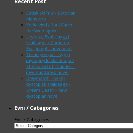
Recent Post
Estisk skrímsl / Estonian
Monsters
Veiða vind aftur /Catch
the Wind again
Leyp nú, Eva! – nýggj
skaldsøga / Come on,
Eva, jump! – new novel
Toran gongur – nýggj
myndprýdd skaldsøga /
The Sound of Thunder –
new illustrated novel
Dreymsótt – nýggj
dystopisk skaldsøga /
Dream Death – new
dystopian novel
Evni / Categories
Evni / Categories