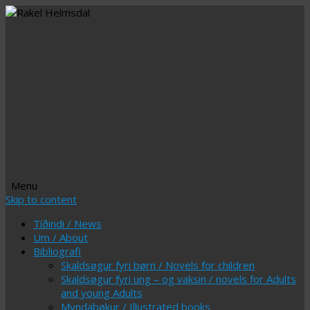
Menu
Skip to content
Tíðindi / News
Um / About
Bibliografi
Skaldsøgur fyri børn / Novels for children
Skaldsøgur fyri ung – og vaksin / novels for Adults
and young Adults
Myndabøkur / Illustrated books