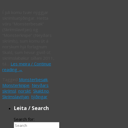
Í juli komu tvær nýggjar
skrímlsatýðingar. Hetta
vóru “Monsterbesøk”
(Skrímslavitjan) og
“Monsterknipe” (Neyðars
skrímls), sum komu út á
norskum hjá forlagnum
Skald, sum hevur givið út
skrímslabøkur síðani 2011,
tá…
Les meira / Continue
reading
→
Tagged
Monsterbesøk
,
Monsterknipe
,
Neyðars
skrímsl
,
norskt
,
Skald.no
,
Skrímslavitjan
,
týðingar
Leita / Search
Search for: