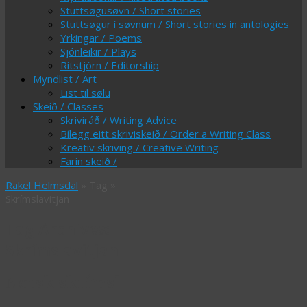
Stuttsøgusøvn / Short stories
Stuttsøgur í søvnum / Short stories in antologies
Yrkingar / Poems
Sjónleikir / Plays
Ritstjórn / Editorship
Myndlist / Art
List til sølu
Skeið / Classes
Skriviráð / Writing Advice
Bílegg eitt skriviskeið / Order a Writing Class
Kreativ skriving / Creative Writing
Farin skeið /
Rakel Helmsdal
» Tag »
Skrímslavitjan
Tag Archives:
Skrímslavitjan
Norsk skrímsl