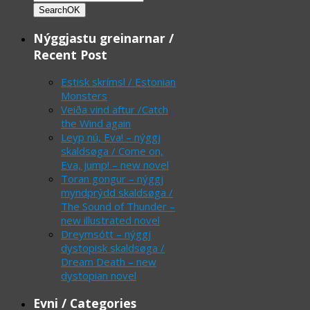
Search
OK
Nýggjastu greinarnar /
Recent Post
Estisk skrímsl / Estonian
Monsters
Veiða vind aftur /Catch
the Wind again
Leyp nú, Eva! – nýggj
skaldsøga / Come on,
Eva, jump! – new novel
Toran gongur – nýggj
myndprýdd skaldsøga /
The Sound of Thunder –
new illustrated novel
Dreymsótt – nýggj
dystopisk skaldsøga /
Dream Death – new
dystopian novel
Evni / Categories