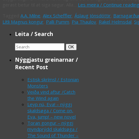
gerast betur til at siga søgur. Alla…
Les meira / Continue readin
Tagged
A.A. Milne
,
Alex Scheffler
,
Áslaug Jónsdóttir
,
Barnagarður
Lítli Magnus kongur
,
Palli Pumm
,
Pia Thaulov
,
Rakel Helmsdal
,
Si
Leita / Search
Search
Search
OK
for:
Nýggjastu greinarnar /
Recent Post
Estisk skrímsl / Estonian
Monsters
Veiða vind aftur /Catch
the Wind again
Leyp nú, Eva! – nýggj
skaldsøga / Come on,
Eva, jump! – new novel
Toran gongur – nýggj
myndprýdd skaldsøga /
The Sound of Thunder –