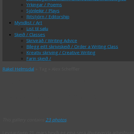
Yrkingar / Poems
Sjónleikir / Plays
Ritstjórn / Editorship
Myndlist / Art
List til sølu
Skeið / Classes
Skriviráð / Writing Advice
Bílegg eitt skriviskeið / Order a Writing Class
Kreativ skriving / Creative Writing
Farin skeið /
Rakel Helmsdal
» Tag » Alex Scheffler
Tag Archives:
Alex Scheffler
Sig søgur, so vit minnast tær
This gallery contains
23 photos
.
Leygardagin 21. mars hevði eg eina sera áhugaverda arbeiðsuppgáv