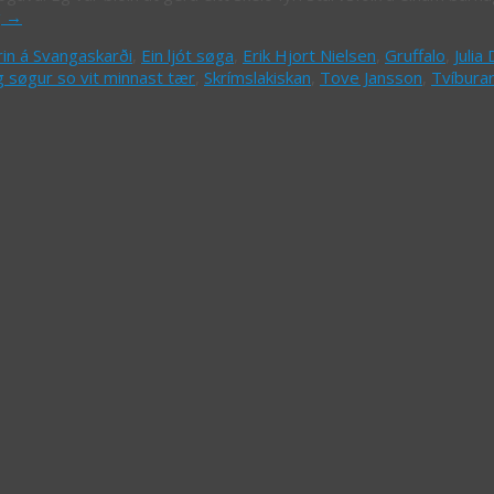
g
→
in á Svangaskarði
,
Ein ljót søga
,
Erik Hjort Nielsen
,
Gruffalo
,
Julia
g søgur so vit minnast tær
,
Skrímslakiskan
,
Tove Jansson
,
Tvíburar