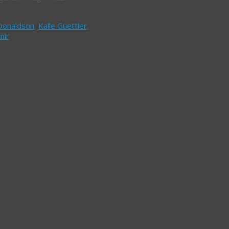
 Donaldson
,
Kalle Güettler
,
nir