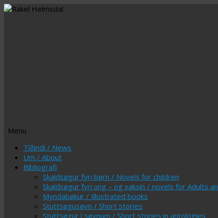
Menu
Skip
Tíðindi / News
to
Um / About
content
Bibliografi
Skaldsøgur fyri børn / Novels for children
Skaldsøgur fyri ung – og vaksin / novels for Adults 
Myndabøkur / Illustrated books
Stuttsøgusøvn / Short stories
Stuttsøgur í søvnum / Short stories in antologies