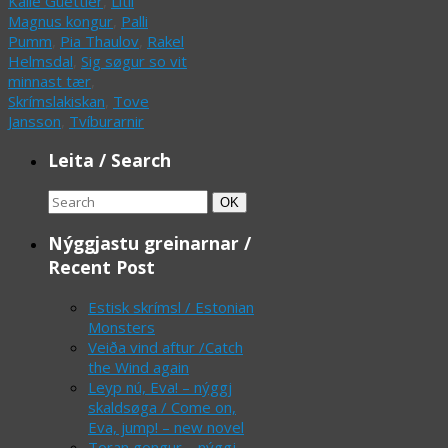
Kalle Güettler
,
Lítli
Magnus kongur
,
Palli
Pumm
,
Pia Thaulov
,
Rakel
Helmsdal
,
Sig søgur so vit
minnast tær
,
Skrímslakiskan
,
Tove
Jansson
,
Tvíburarnir
Leita / Search
Search
Search
OK
for:
Nýggjastu greinarnar /
Recent Post
Estisk skrímsl / Estonian
Monsters
Veiða vind aftur /Catch
the Wind again
Leyp nú, Eva! – nýggj
skaldsøga / Come on,
Eva, jump! – new novel
Toran gongur – nýggj