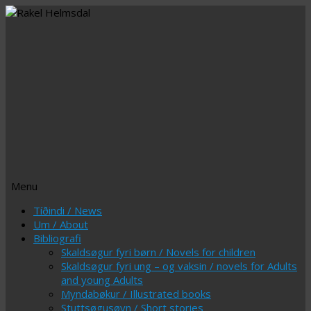
Menu
Skip
Tíðindi / News
to
Um / About
content
Bibliografi
Skaldsøgur fyri børn / Novels for children
Skaldsøgur fyri ung – og vaksin / novels for Adults
and young Adults
Myndabøkur / Illustrated books
Stuttsøgusøvn / Short stories