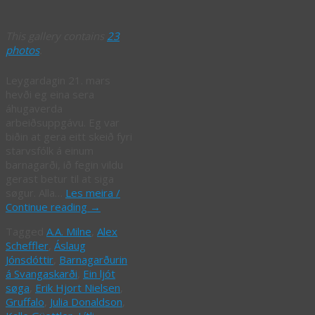
This gallery contains
23
photos
.
Leygardagin 21. mars
hevði eg eina sera
áhugaverda
arbeiðsuppgávu. Eg var
biðin at gera eitt skeið fyri
starvsfólk á einum
barnagarði, ið fegin vildu
gerast betur til at siga
søgur. Alla…
Les meira /
Continue reading
→
Tagged
A.A. Milne
,
Alex
Scheffler
,
Áslaug
Jónsdóttir
,
Barnagarðurin
á Svangaskarði
,
Ein ljót
søga
,
Erik Hjort Nielsen
,
Gruffalo
,
Julia Donaldson
,