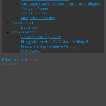
Stuttsøgur í søvnum / Short stories in antologies
Yrkingar / Poems
Sjónleikir / Plays
Ritstjórn / Editorship
Myndlist / Art
List til sølu
Skeið / Classes
Skriviráð / Writing Advice
Bílegg eitt skriviskeið / Order a Writing Class
Kreativ skriving / Creative Writing
Farin skeið /
Rakel Helmsdal
» Tag »
Pia Thaulov
Tag Archives:
Pia Thaulov
Sig søgur, so vit
minnast tær