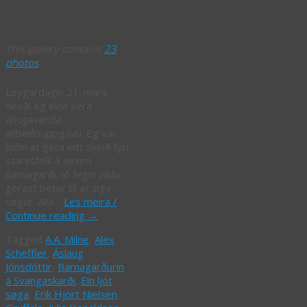
This gallery contains
23
photos
.
Leygardagin 21. mars
hevði eg eina sera
áhugaverda
arbeiðsuppgávu. Eg var
biðin at gera eitt skeið fyri
starvsfólk á einum
barnagarði, ið fegin vildu
gerast betur til at siga
søgur. Alla…
Les meira /
Continue reading
→
Tagged
A.A. Milne
,
Alex
Scheffler
,
Áslaug
Jónsdóttir
,
Barnagarðurin
á Svangaskarði
,
Ein ljót
søga
,
Erik Hjort Nielsen
,