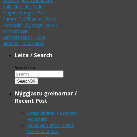
Gruffalo
,
Julia Donaldson
,
Kalle Güettler
,
Lítli
Magnus kongur
,
Palli
Pumm
,
Pia Thaulov
,
Rakel
Helmsdal
,
Sig søgur so vit
minnast tær
,
Skrímslakiskan
,
Tove
Jansson
,
Tvíburarnir
Leita / Search
Search for:
Search
OK
Nýggjastu greinarnar /
Recent Post
Estisk skrímsl / Estonian
Monsters
Veiða vind aftur /Catch
the Wind again