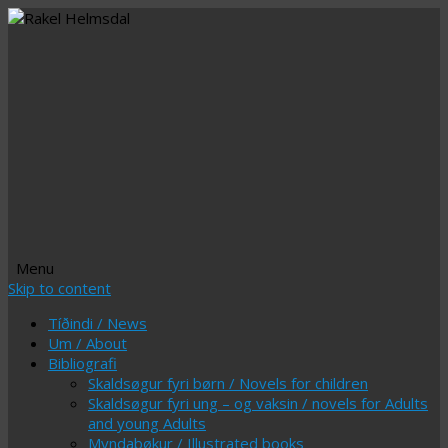
Menu
Skip to content
Tíðindi / News
Um / About
Bibliografi
Skaldsøgur fyri børn / Novels for children
Skaldsøgur fyri ung – og vaksin / novels for Adults
and young Adults
Myndabøkur / Illustrated books