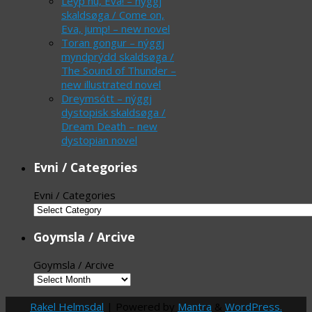
Leyp nú, Eva! – nýggj
skaldsøga / Come on,
Eva, jump! – new novel
Toran gongur – nýggj
myndprýdd skaldsøga /
The Sound of Thunder –
new illustrated novel
Dreymsótt – nýggj
dystopisk skaldsøga /
Dream Death – new
dystopian novel
Evni / Categories
Evni / Categories
Goymsla / Arcive
Goymsla / Arcive
Rakel Helmsdal
| Powered by
Mantra
&
WordPress.