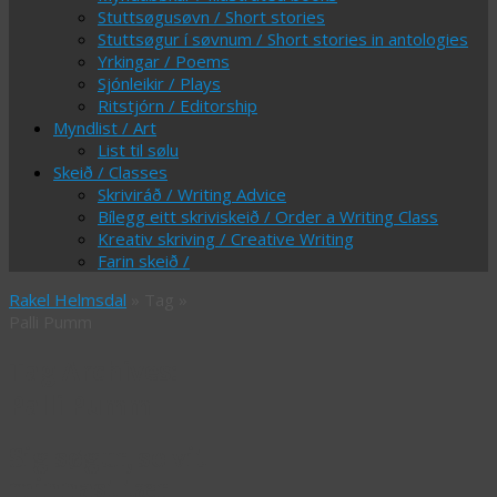
Stuttsøgusøvn / Short stories
Stuttsøgur í søvnum / Short stories in antologies
Yrkingar / Poems
Sjónleikir / Plays
Ritstjórn / Editorship
Myndlist / Art
List til sølu
Skeið / Classes
Skriviráð / Writing Advice
Bílegg eitt skriviskeið / Order a Writing Class
Kreativ skriving / Creative Writing
Farin skeið /
Rakel Helmsdal
» Tag »
Palli Pumm
Tag Archives:
Palli Pumm
Sig søgur, so vit
minnast tær