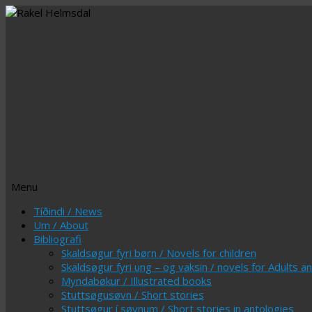
Menu
Skip
Tíðindi / News
to
Um / About
content
Bibliografi
Skaldsøgur fyri børn / Novels for children
Skaldsøgur fyri ung – og vaksin / novels for Adults 
Myndabøkur / Illustrated books
Stuttsøgusøvn / Short stories
Stuttsøgur í søvnum / Short stories in antologies