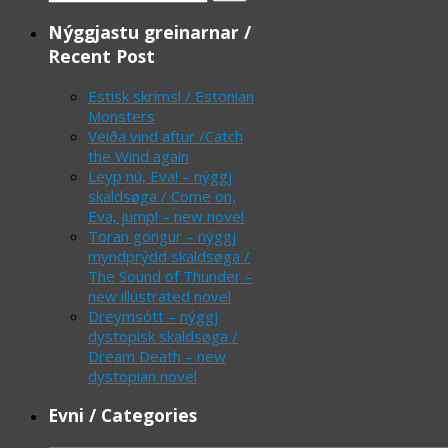
for:
Nýggjastu greinarnar /
Recent Post
Estisk skrímsl / Estonian
Monsters
Veiða vind aftur /Catch
the Wind again
Leyp nú, Eva! – nýggj
skaldsøga / Come on,
Eva, jump! – new novel
Toran gongur – nýggj
myndprýdd skaldsøga /
The Sound of Thunder –
new illustrated novel
Dreymsótt – nýggj
dystopisk skaldsøga /
Dream Death – new
dystopian novel
Evni / Categories