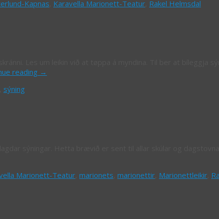
erlund-Kapnas
,
Karavella Marionett-Teatur
,
Rakel Helmsdal
ránni. Les um leikin við at tøppa á myndina. Til ber at bíleggja sý
inue reading
→
,
sýning
ílagdar sýningar. Hetta brævið er sent til allar skúlar og dagstovna
vella Marionett-Teatur
,
marionets
,
marionettir
,
Marionettleikir
,
Ra