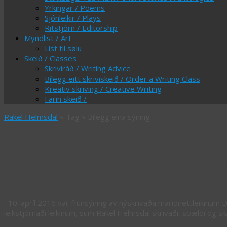
Yrkingar / Poems
Sjónleikir / Plays
Ritstjórn / Editorship
Myndlist / Art
List til sølu
Skeið / Classes
Skriviráð / Writing Advice
Bílegg eitt skriviskeið / Order a Writing Class
Kreativ skriving / Creative Writing
Farin skeið /
Rakel Helmsdal
» Tag » Bílegg eina sýning
Tag Archives:
Bílegg eina sýning
Dansa so væl og leingi – 4. leikverk h
10. apríl 2016 var frunsýning av nýskrivaða marionettleikinum 
leikstjórnaði leikinum, sum Rakel Helmsdal skrivaði, spældi og s