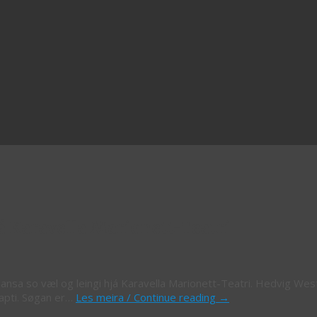
já Karavella Marionett-Teatri
Dansa so væl og leingi hjá Karavella Marionett-Teatri. Hedvig We
kapti. Søgan er…
Les meira / Continue reading
→