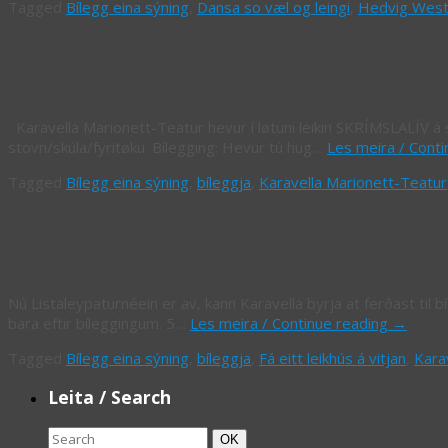
Tagged
Bílegg eina sýning
,
Dansa so væl og leingi
,
Hedvig West
Bílegg eina marionettsýning
Karavella Marionett-Teatur hevur í løtuni leikin SKRÍMSLALÍV á sk
stovn/skúla/fyritøku. Bílegging: Hevur tú hug…
Les meira / Cont
Tagged
Bílegg eina sýning
,
bíleggja
,
Karavella Marionett-Teatur
Fá eitt leikhús á vitjan
Nú Listaleypaturnéein er av, kann Karavella byrja at ferðast til b
bara eftir bíleggingum. 5…
Les meira / Continue reading
→
Tagged
Bílegg eina sýning
,
bíleggja
,
Fá eitt leikhús á vitjan
,
Kara
Leita / Search
Search
Search
OK