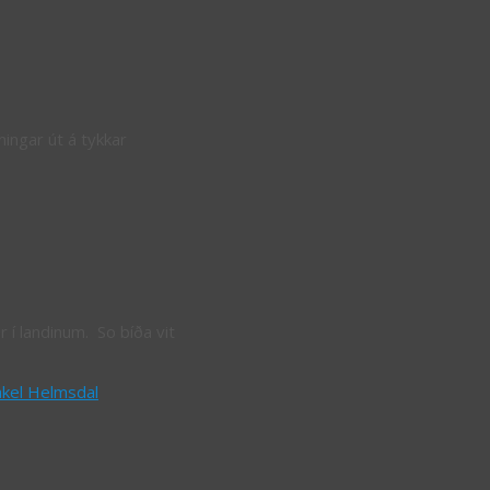
ningar út á tykkar
r í landinum. So bíða vit
kel Helmsdal