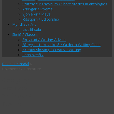
Stuttsøgur í søvnum / Short stories in antologies
Yrkingar / Poems
Sjónleikir / Plays
Ritstjórn / Editorship
Myndlist / Art
List til sølu
Skeið / Classes
Skriviráð / Writing Advice
Bílegg eitt skriviskeið / Order a Writing Class
Kreativ skriving / Creative Writing
Farin skeið /
Rakel Helmsdal
»
Bókmentir / Literature
Category
Archives:
Yrkingar /
Poems