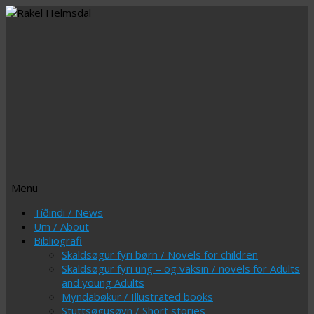
Menu
Skip
Tíðindi / News
to
Um / About
content
Bibliografi
Skaldsøgur fyri børn / Novels for children
Skaldsøgur fyri ung – og vaksin / novels for Adults
and young Adults
Myndabøkur / Illustrated books
Stuttsøgusøvn / Short stories