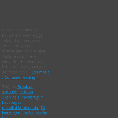
Tvær ekfrasur /
Two Ekphrasis
Varðin er komin og í
honum eru tveir nýggjir
tekstir hjá mær, yrkingin
Út hinumegin og
stuttsøgan Havsbrúgvin.
Báðir tekstirnir eru
skrivaðir eftir visuellum
listaverkum, eg havi gjørt
seinasta hálva…
Les meira
/ Continue reading
→
Tagged
Break on
Through
,
ekfrasa
,
Ekphrasis
,
havsbrúgvin
,
havsbúgvin
,
myndlist&bókmentir
,
Út
hinumegin
,
Varðin
,
Varðin