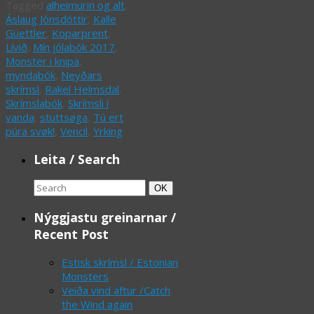
Tagged
alheimurin og alt
,
Áslaug Jónsdóttir
,
Kalle
Güettler
,
Koparprent
,
Lívið
,
Mín jólabók 2017
,
Monster i knipa
,
myndabók
,
Neyðars
skrímsl
,
Rakel Helmsdal
,
Skrímslabók
,
Skrímsli í
vanda
,
stuttsøga
,
Tú ert
púra svøk!
,
Vencil
,
Yrking
Leita / Search
Search
Search
OK
for:
Nýggjastu greinarnar /
Recent Post
Estisk skrímsl / Estonian
Monsters
Veiða vind aftur /Catch
the Wind again