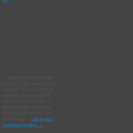
89
Myndabók,
myndprýdd
stuttsøga og
yrking –
útgávurnar í
2017
Tríggar útgávur varð tað
til í 2017, allar komu seint
á árinum. Tann stórsta av
teimum var myndabókin
Neyðars skrímsl, tann 9.
skrímslabókin. Sum hinar
Skrímslabøkurnar er hon
eitt óvanligt…
Les meira /
Continue reading
→