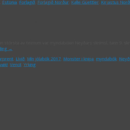
,
Estonia
,
Forlagið
,
Forlagið Norður
,
Kalle Güettler
,
Kirjastus Norð
king – útgávurnar í 2017
Tann stórsta av teimum var myndabókin Neyðars skrímsl, tann 9. sk
ding
→
rprent
,
Lívið
,
Mín jólabók 2017
,
Monster i knipa
,
myndabók
,
Neyða
vøk!
,
Vencil
,
Yrking