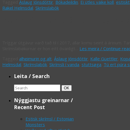
Tagged
Áslaug Jónsdóttir
,
Bókadeildin
,
Ei ütles väike koll
,
estiskt
Rakel Helmsdal
,
Skrímslabók
Myndabók, myndprýdd stuttsøga og yr
Tríggar útgávur varð tað til í 2017, allar komu seint á árinum. 
Skrímslabøkurnar er hon eitt óvanligt…
Les meira / Continue rea
Tagged
alheimurin og alt
,
Áslaug Jónsdóttir
,
Kalle Güettler
,
Kopa
Helmsdal
,
Skrímslabók
,
Skrímsli í vanda
,
stuttsøga
,
Tú ert púra s
Leita / Search
Search
Search
OK
for:
Nýggjastu greinarnar /
Recent Post
Estisk skrímsl / Estonian
Monsters