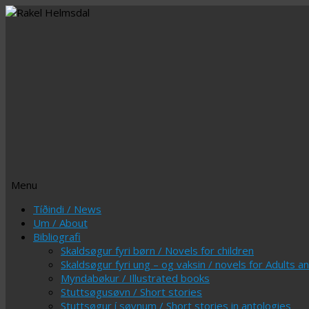
Menu
Skip
Tíðindi / News
to
Um / About
content
Bibliografi
Skaldsøgur fyri børn / Novels for children
Skaldsøgur fyri ung – og vaksin / novels for Adults 
Myndabøkur / Illustrated books
Stuttsøgusøvn / Short stories
Stuttsøgur í søvnum / Short stories in antologies