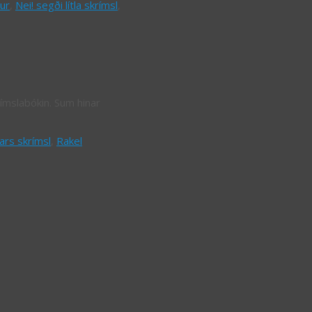
ur
,
Nei! segði lítla skrímsl
,
rímslabókin. Sum hinar
rs skrímsl
,
Rakel