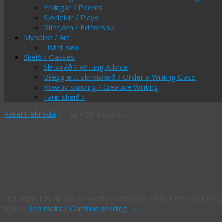
Yrkingar / Poems
Sjónleikir / Plays
Ritstjórn / Editorship
Myndlist / Art
List til sølu
Skeið / Classes
Skriviráð / Writing Advice
Bílegg eitt skriviskeið / Order a Writing Class
Kreativ skriving / Creative Writing
Farin skeið /
Rakel Helmsdal
» Tag » Skrímslabók
Tag Archives:
Skrímslabók
Estisk skrímsl / Estonian Monsters
Nei! segði lítla skrímsl er komin á estiskum á lítla, men góða forla
bókin…
Les meira / Continue reading
→