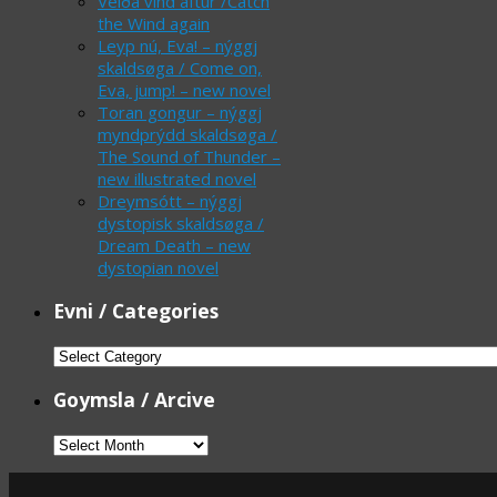
Veiða vind aftur /Catch
the Wind again
Leyp nú, Eva! – nýggj
skaldsøga / Come on,
Eva, jump! – new novel
Toran gongur – nýggj
myndprýdd skaldsøga /
The Sound of Thunder –
new illustrated novel
Dreymsótt – nýggj
dystopisk skaldsøga /
Dream Death – new
dystopian novel
Evni / Categories
Evni
/
Goymsla / Arcive
Categories
Goymsla
/
Arcive