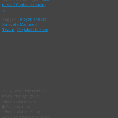
meira / Continue reading
→
Tagged
Føroysk Trælist
,
Karavella Marionett-
Teatur
,
Ole Jakob Nielsen
Karavella
Marionett-
Teatur fær
nýggja
ljóðskipan
Leingi hevur leikhúsið nýtt
nakrar rímuliga góðar
telduhátalarar sum
ljóðskipan, men
telduhátalarar eru og
verða telduhátalarar, ergo