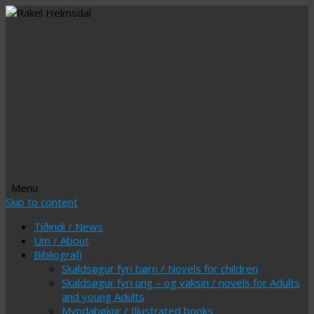
Menu
Skip to content
Tíðindi / News
Um / About
Bibliografi
Skaldsøgur fyri børn / Novels for children
Skaldsøgur fyri ung – og vaksin / novels for Adults
and young Adults
Myndabøkur / Illustrated books