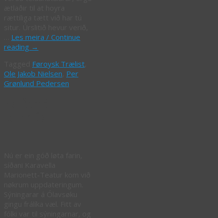
ætlaðir til at hoyra
rættiliga tætt við har tú
situr. Úrslitið hevur verið,
…
Les meira / Continue
reading
→
Tagged
Føroysk Trælist
,
Ole Jakob Nielsen
,
Per
Grønlund Pedersen
Ferðandi
leikhús
Nú er ein góð løta farin,
síðani Karavella
Marionett-Teatur kom við
nøkrum uppdateringum.
Sýningarar á Ólavsøku
gingu frálíka væl. Fitt av
fólki var til sýningarnar, og