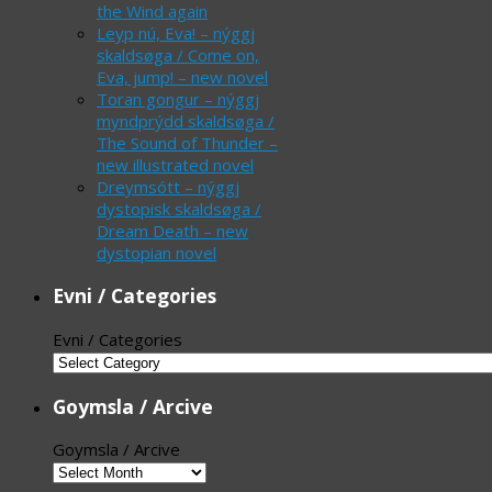
the Wind again
Leyp nú, Eva! – nýggj
skaldsøga / Come on,
Eva, jump! – new novel
Toran gongur – nýggj
myndprýdd skaldsøga /
The Sound of Thunder –
new illustrated novel
Dreymsótt – nýggj
dystopisk skaldsøga /
Dream Death – new
dystopian novel
Evni / Categories
Evni / Categories
Goymsla / Arcive
Goymsla / Arcive