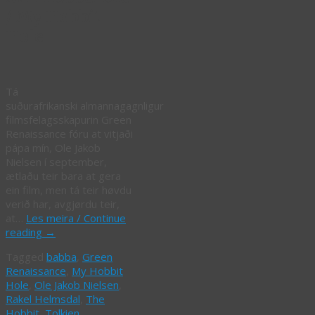
/ My Hobbit
Hole
Tá
suðurafrikanski almannagagnligur
filmsfelagsskapurin Green
Renaissance fóru at vitjaði
pápa mín, Ole Jakob
Nielsen í september,
ætlaðu teir bara at gera
ein film, men tá teir høvdu
verið har, avgjørdu teir,
at…
Les meira / Continue
reading
→
Tagged
babba
,
Green
Renaissance
,
My Hobbit
Hole
,
Ole Jakob Nielsen
,
Rakel Helmsdal
,
The
Hobbit
,
Tolkien