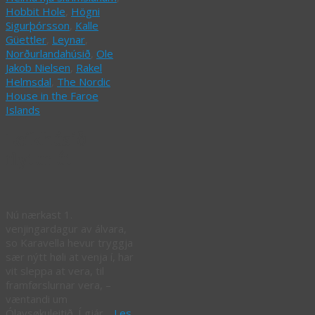
Hobbit Hole
,
Högni
Sigurþórsson
,
Kalle
Güettler
,
Leynar
,
Norðurlandahúsið
,
Ole
Jakob Nielsen
,
Rakel
Helmsdal
,
The Nordic
House in the Faroe
Islands
Leikhúsið
flytur út
Nú nærkast 1.
venjingardagur av álvara,
so Karavella hevur tryggja
sær nýtt høli at venja í, har
vit sleppa at vera, til
framførslurnar vera, –
væntandi um
Ólavsøkuleitið. Í gjár…
Les