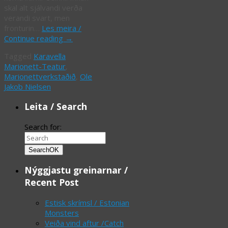
skal alt sjálvandi verða
verandi svart, men
fronturin…
Les meira /
Continue reading
→
Tagged
Karavella
Marionett-Teatur
,
Marionettverkstaðið
,
Ole
Jakob Nielsen
Leita / Search
Search for:
Search
OK
Nýggjastu greinarnar /
Recent Post
Estisk skrímsl / Estonian
Monsters
Veiða vind aftur /Catch