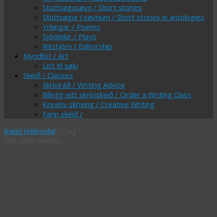
Stuttsøgusøvn / Short stories
Stuttsøgur í søvnum / Short stories in antologies
Yrkingar / Poems
Sjónleikir / Plays
Ritstjórn / Editorship
Myndlist / Art
List til sølu
Skeið / Classes
Skriviráð / Writing Advice
Bílegg eitt skriviskeið / Order a Writing Class
Kreativ skriving / Creative Writing
Farin skeið /
Rakel Helmsdal
» Tag »
Ole Jakob Nielsen
Tag Archives:
Ole Jakob
Nielsen
Mín hobbahola