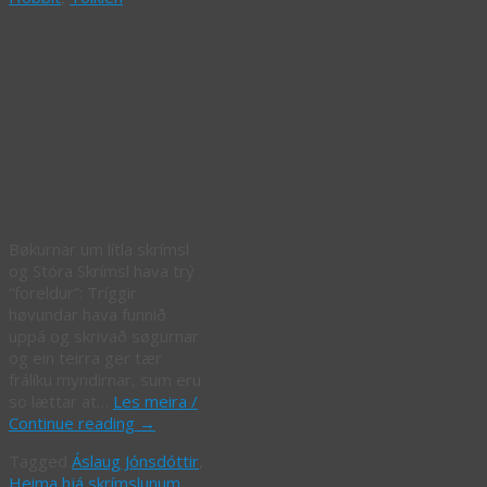
“Skrímslini” í
Føroyum – The
“monster” in
the Faroe
Islands
Bøkurnar um lítla skrímsl
og Stóra Skrímsl hava trý
“foreldur”: Tríggir
høvundar hava funnið
uppá og skrivað søgurnar
og ein teirra ger tær
frálíku myndirnar, sum eru
so lættar at…
Les meira /
Continue reading
→
Tagged
Áslaug Jónsdóttir
,
Heima hjá skrímslunum
,