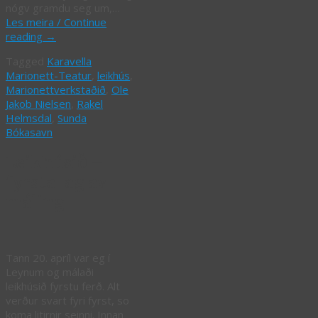
nógv gramdu seg um,…
Les meira / Continue
reading
→
Tagged
Karavella
Marionett-Teatur
,
leikhús
,
Marionettverkstaðið
,
Ole
Jakob Nielsen
,
Rakel
Helmsdal
,
Sunda
Bókasavn
Leikhúsið –
fyrsta lag av
máling
Tann 20. apríl var eg í
Leynum og málaði
leikhúsið fyrstu ferð. Alt
verður svart fyri fyrst, so
koma litirnir seinni. Innan