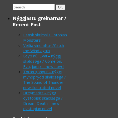
Search
Search
OK
for:
Nýggjastu greinarnar /
Recent Post
Estisk skrímsl / Estonian
Monsters
Veiða vind aftur /Catch
the Wind again
Leyp nú, Eva! – nýggj
skaldsøga / Come on,
Eva, jump! – new novel
Toran gongur – nýggj
myndprýdd skaldsøga /
The Sound of Thunder –
new illustrated novel
Dreymsótt – nýggj
dystopisk skaldsøga /
Dream Death – new
dystopian novel