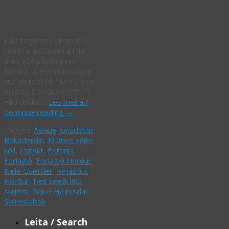
Monsters
Nei! segði lítla skrímsl er
komin á estiskum á lítla,
men góða forlagnum
Norður. Á estiskum rópar
lítla skrímsl ikki “Nei!”, men
eins og á finskum “Ei!”. Tí
eitur bókin…
Les meira /
Continue reading
→
Tagged
Áslaug Jónsdóttir
,
Bókadeildin
,
Ei ütles väike
koll
,
estiskt
,
Estonia
,
Forlagið
,
Forlagið Norður
,
Kalle Güettler
,
Kirjastus
Norður
,
Nei! segði lítla
skrímsl
,
Rakel Helmsdal
,
Skrímslabók
Leita / Search