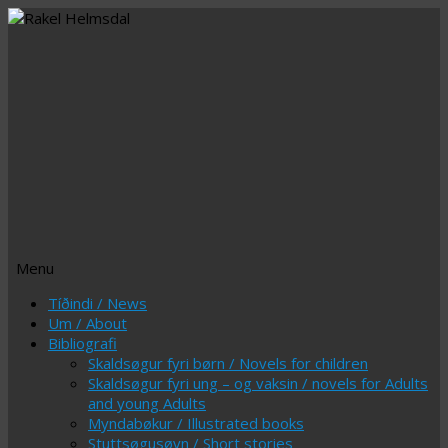
Menu
Skip
Tíðindi / News
to
Um / About
content
Bibliografi
Skaldsøgur fyri børn / Novels for children
Skaldsøgur fyri ung – og vaksin / novels for Adults
and young Adults
Myndabøkur / Illustrated books
Stuttsøgusøvn / Short stories