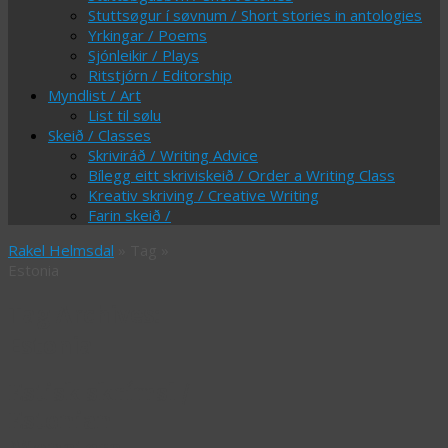
Stuttsøgur í søvnum / Short stories in antologies
Yrkingar / Poems
Sjónleikir / Plays
Ritstjórn / Editorship
Myndlist / Art
List til sølu
Skeið / Classes
Skriviráð / Writing Advice
Bílegg eitt skriviskeið / Order a Writing Class
Kreativ skriving / Creative Writing
Farin skeið /
Rakel Helmsdal
» Tag »
Estonia
Tag Archives:
Estonia
Estisk skrímsl /
Estonian