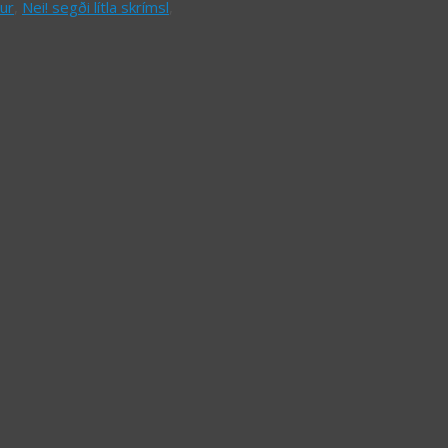
ur
,
Nei! segði lítla skrímsl
,