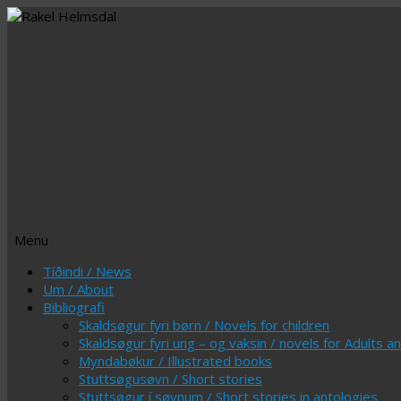
Menu
Skip
Tíðindi / News
to
Um / About
content
Bibliografi
Skaldsøgur fyri børn / Novels for children
Skaldsøgur fyri ung – og vaksin / novels for Adults 
Myndabøkur / Illustrated books
Stuttsøgusøvn / Short stories
Stuttsøgur í søvnum / Short stories in antologies