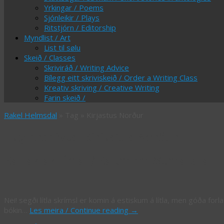
Yrkingar / Poems
Sjónleikir / Plays
Ritstjórn / Editorship
Myndlist / Art
List til sølu
Skeið / Classes
Skriviráð / Writing Advice
Bílegg eitt skriviskeið / Order a Writing Class
Kreativ skriving / Creative Writing
Farin skeið /
Rakel Helmsdal
» Tag » Kirjastus Norður
Tag Archives:
Kirjastus Norður
Estisk skrímsl / Estonian Monsters
Nei! segði lítla skrímsl er komin á estiskum á lítla, men góða forla
bókin…
Les meira / Continue reading
→