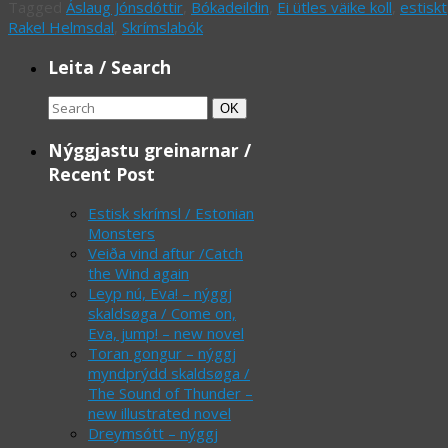
Tagged
Áslaug Jónsdóttir
,
Bókadeildin
,
Ei ütles väike koll
,
estiskt
Rakel Helmsdal
,
Skrímslabók
Leita / Search
Search
Search
OK
for:
Nýggjastu greinarnar /
Recent Post
Estisk skrímsl / Estonian
Monsters
Veiða vind aftur /Catch
the Wind again
Leyp nú, Eva! – nýggj
skaldsøga / Come on,
Eva, jump! – new novel
Toran gongur – nýggj
myndprýdd skaldsøga /
The Sound of Thunder –
new illustrated novel
Dreymsótt – nýggj