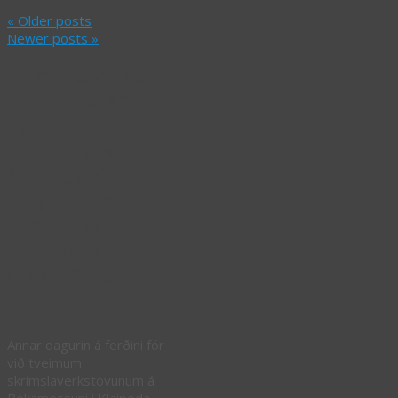
«
Older posts
Newer posts
»
Litava 2. dagur
– Tíðin stendur
í stað í
klokkusavninum
/ Lithuania 2.
Day – The
Time Has
Stopped at the
Clock Museum.
Annar dagurin á ferðini fór
við tveimum
skrímslaverkstovunum á
Bókamessuni í Klaipeda