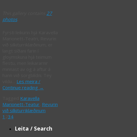
This gallery contains
27
photos
.
Fyrsti leikurin hjá Karavella
Marionett-Teatri, Revurin
við silkiturriklæðinum, er
langt síðani farin í
gloymskuna hjá teimum
flestu, men leikararnir
minnast av og á aftur á
hann við sorgblídni. Tey
vildu…
Les meira /
Continue reading
→
Tagged
Karavella
Marionett-Teatur
,
Revurin
við silkiturriklæðinum
1
2
3
4
Leita / Search