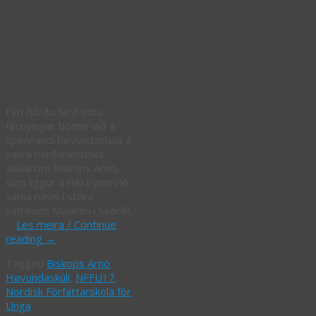
føroyingar á
høvundaskúla í
Svøríki
Fyri fjórðu ferð vóru
føroyingar bodnir við á
spennandi høvundaskúla á
vakra norðurlendska
skúlanum Biskops Arnö,
sum liggur á lítlu oynni við
sama navni í stóra
vatninum Mälaren í Svøríki,
…
Les meira / Continue
reading
→
Tagged
Biskops Arnö
,
Høvundaskúli
,
NFFU17
,
Nordisk Författarskola för
Unga