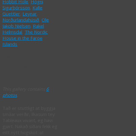
Hobbit Hole
,
Högni
Sigurþórsson
,
Kalle
Güettler
,
Leynar
,
Norðurlandahúsið
,
Ole
Jakob Nielsen
,
Rakel
Helmsdal
,
The Nordic
House in the Faroe
Islands
Eg spæli mær
við spælidósir
This gallery contains
6
photos
.
Tað er stuttligt at byggja
smáar verðir, líkasum tey
Tableaux vivant, eg havi
gjørt. Nakað síðani fekk eg
eitt nýtt hugskot: at