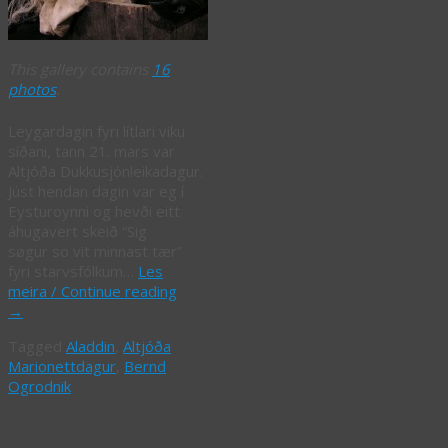
This gallery contains
16
photos
.
Leygardagin fyri lítlari viku
síðani, tann 21. mars var
Altjóða Dukkusjónleikadagur.
Júst hendan dagin var eg í
Eysturoynni og hevði eitt
áhugavert skeið “Sig
søgur so vit minnast tær”
fyri starvsfólkum…
Les
meira / Continue reading
→
Tagged
Aladdin
,
Altjóða
Marionettdagur
,
Bernd
Ogrodnik
Á