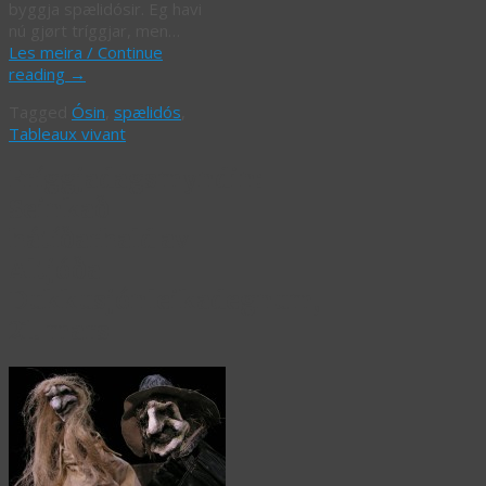
byggja spælidósir. Eg havi
nú gjørt tríggjar, men…
Les meira / Continue
reading
→
Tagged
Ósin
,
spælidós
,
Tableaux vivant
Fríggjadagsmyndin:
Seinkað
hátíðarhald av
Altjóða
Dukkusjónleikadegnum,
21. mars