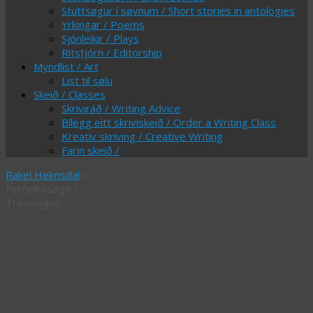
Stuttsøgur í søvnum / Short stories in antologies
Yrkingar / Poems
Sjónleikir / Plays
Ritstjórn / Editorship
Myndlist / Art
List til sølu
Skeið / Classes
Skriviráð / Writing Advice
Bílegg eitt skriviskeið / Order a Writing Class
Kreativ skriving / Creative Writing
Farin skeið /
Rakel Helmsdal
»
Ferðafrásøgn /
Travelogue
Category
Archives:
Myndafrásøgn /
Picture report