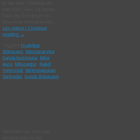
er ikki stór í fólkatali um
enn stór í vavi, og kortini
hava tey á hvørjum ári
eina heila mentanarviku…
Les meira / Continue
reading
→
Tagged
Hvalvíkar
Bókasavn
,
Mentanarvika
Sunda kommuna
,
Milja
Aura
,
Miljusøgur
,
Rakel
Helmsdal
,
Skrímslakiskan
,
Skrímslini
,
Sunda Bókasavn
Bestu
myndirnar frá
“Skrímslunum”
Skrímslini var sera væl
umtókti leikurin hjá