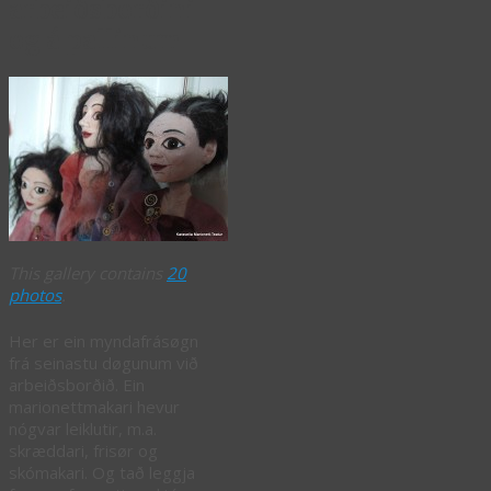
arbeiðsborðini
og á pallinum
This gallery contains
20
photos
.
Her er ein myndafrásøgn
frá seinastu døgunum við
arbeiðsborðið. Ein
marionettmakari hevur
nógvar leiklutir, m.a.
skræddari, frisør og
skómakari. Og tað leggja