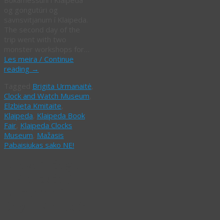
og gongutúri og
savnsvitjanum í Klaipeda.
The second day of the
trip went with two
monster workshops for…
Les meira / Continue
reading
→
Tagged
Brigita Urmanaitė
,
Clock and Watch Museum
,
Elzbieta Kmitaite
,
Klaipeda
,
Klaipeda Book
Fair
,
Klaipeda Clocks
Museum
,
Mažasis
Pabaisiukas sako NE!
Litava 1. dagur
– Klaipeda /
Lithuania 1.
Day – Klaipeda