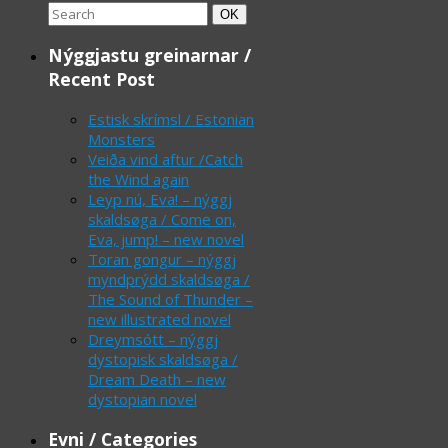
Search
Search
OK
for:
Nýggjastu greinarnar /
Recent Post
Estisk skrímsl / Estonian
Monsters
Veiða vind aftur /Catch
the Wind again
Leyp nú, Eva! – nýggj
skaldsøga / Come on,
Eva, jump! – new novel
Toran gongur – nýggj
myndprýdd skaldsøga /
The Sound of Thunder –
new illustrated novel
Dreymsótt – nýggj
dystopisk skaldsøga /
Dream Death – new
dystopian novel
Evni / Categories