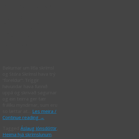
“Skrímslini” í
Føroyum – The
“monster” in
the Faroe
Islands
Bøkurnar um lítla skrímsl
og Stóra Skrímsl hava trý
“foreldur”: Tríggir
høvundar hava funnið
uppá og skrivað søgurnar
og ein teirra ger tær
frálíku myndirnar, sum eru
so lættar at…
Les meira /
Continue reading
→
Tagged
Áslaug Jónsdóttir
,
Heima hjá skrímslunum
,