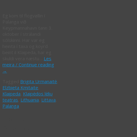
Eg kom til flogvøllin í
Palanga við
Keypmannahavn tann 3.
oktober í strálandi
sólskinni. Har var eg
heinta í taxa og koyrd
beint il Klaipeda, har eg
skuldi vera næstu…
Les
meira / Continue reading
→
Tagged
Brigita Urmanaitė
,
Elzbieta Kmitaite
,
Klaipeda
,
Klaipėdos lėlių
teatras
,
Lithuania
,
Littava
,
Palanga
I write
because… –
Ungir