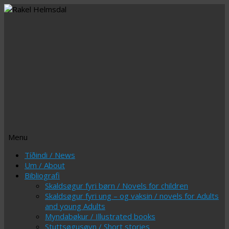
Menu
Skip
Tíðindi / News
to
Um / About
content
Bibliografi
Skaldsøgur fyri børn / Novels for children
Skaldsøgur fyri ung – og vaksin / novels for Adults
and young Adults
Myndabøkur / Illustrated books
Stuttsøgusøvn / Short stories