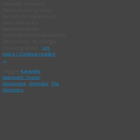
Karavella Marionett-
Teatri um lítla og Stóra
Skrímsl eftir bókunum um
somu skrímsl hjá
høvundabólkinum
Jónsdóttir/Helsmdal/Güettler.
Ikki minni enn 46 sýningar
vóru kring landið…
Les
meira / Continue reading
→
Tagged
Karavella
Marionett-Teatur
,
Monstrene
,
Skrímslini
,
The
Monsters
Bestu
myndirnar frá
Revinum við
silkiturriklæðinum