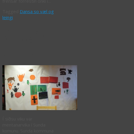
frensar forrestin onki í…
Tagged
Dansa so væl og
leingi
Skrímsl og
Miljusøgur í
Sunda
kommunu
Í síðsu viku var
mentanarvika í Sunda
komunu. Sunda kommuna